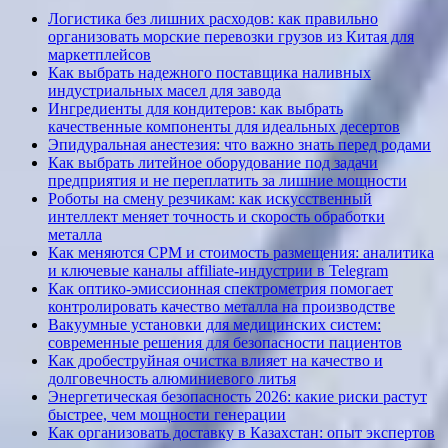
Логистика без лишних расходов: как правильно
организовать морские перевозки грузов из Китая для
маркетплейсов
Как выбрать надежного поставщика наливных
индустриальных масел для завода
Ингредиенты для кондитеров: как выбрать
качественные компоненты для идеальных десертов
Эпидуральная анестезия: что важно знать перед родами
Как выбрать литейное оборудование под задачи
предприятия и не переплатить за лишние мощности
Роботы на смену резчикам: как искусственный
интеллект меняет точность и скорость обработки
металла
Как меняются CPM и стоимость размещения: аналитика
и ключевые каналы affiliate-индустрии в Telegram
Как оптико-эмиссионная спектрометрия помогает
контролировать качество металла на производстве
Вакуумные установки для медицинских систем:
современные решения для безопасности пациентов
Как дробеструйная очистка влияет на качество и
долговечность алюминиевого литья
Энергетическая безопасность 2026: какие риски растут
быстрее, чем мощности генерации
Как организовать доставку в Казахстан: опыт экспертов