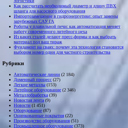
логистики
Как рассчитать необходимый диаметр и длину ПВХ
шланга для насосного оборудования
Импортозамещение в гидроэнергетике: опыт замены
зарубежных САУ ГА
Роботы у плавильной печи: как автоматизация меняет
работу современного литейного цеха
Из каких сталей делают пресс-формы и как выбрать
материал под ваш тираж
Фундамент на сваях: почему эта технология становится
выбором номер один для частного строительства
Рубрики
Автоматические линии
(2 184)
Доменный процесс
(27)
Легкие металлы
(153)
Литейное оборудование
(2 346)
Металлобработка
(39)
Новостая лента
(9)
Новости
(1 451)
Оборудование
(87)
Оцинкованные покрытия
(22)
Производство оборудования
(51)
Промышленное оборудование
(373)