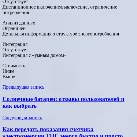
Отсутствует
Дистанционное включение/выключение‚ ограничение
потребления
Анализ данных
Ограничен
Детальная информация о структуре энергопотребления
Интеграция
Отсутствует
Интеграция с «умным домом»
Стоимость
Ниже
Выше
Навигация
Предыдущая запись
по
Солнечные батареи: отзывы пользователей и
записям
как выбрать
Следующая запись
Как передать показания счетчика
электроэнергии ТНС энерго быстро и просто