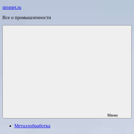
Перейти
stromet.ru
к
Все о промышленности
содержимому
Меню
Металлобработка