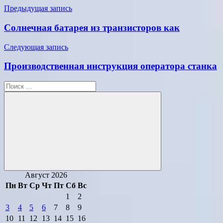
Навигация
Предыдущая запись
по
Солнечная батарея из транзисторов как
записям
Следующая запись
Производственная инструкция оператора станка
Поиск
для:
Поиск
Август 2026
Пн
Вт
Ср
Чт
Пт
Сб
Вс
1
2
3
4
5
6
7
8
9
10
11
12
13
14
15
16