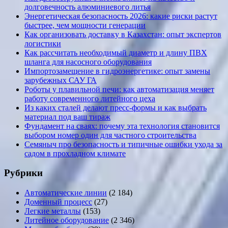
долговечность алюминиевого литья
Энергетическая безопасность 2026: какие риски растут
быстрее, чем мощности генерации
Как организовать доставку в Казахстан: опыт экспертов
логистики
Как рассчитать необходимый диаметр и длину ПВХ
шланга для насосного оборудования
Импортозамещение в гидроэнергетике: опыт замены
зарубежных САУ ГА
Роботы у плавильной печи: как автоматизация меняет
работу современного литейного цеха
Из каких сталей делают пресс-формы и как выбрать
материал под ваш тираж
Фундамент на сваях: почему эта технология становится
выбором номер один для частного строительства
Семяныч про безопасность и типичные ошибки ухода за
садом в прохладном климате
Рубрики
Автоматические линии
(2 184)
Доменный процесс
(27)
Легкие металлы
(153)
Литейное оборудование
(2 346)