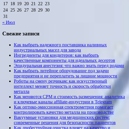
17
18
19
20
21
22
23
24
25
26
27
28
29
30
31
« Июл
Свежие записи
Как выбрать надежного поставщика наливных
индустриальных масел для завода
Ингредиенты для кондитеров: как выбрать
качественные компоненты для идеальных десертов
Эпидуральная анестезия: что важно знать перед родами
Как выбрать литейное оборудование под задачи
предприятия и не переплатить за лишние мощности
Роботы на смену резчикам: как искусственный
интеллект меняет точность и скорость обработки
металла
Как меняются CPM и стоимость размещения: аналитика
и ключевые каналы affiliate-индустрии в Telegram
Как оптико-эмиссионная спектрометрия помогает
контролировать качество металла на производстве
Вакуумные установки для медицинских систем:
современные решения для безопасности пациентов
Как дробеструйная очистка влияет на качество и