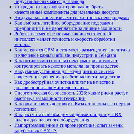
индустриальных масел для завода
Ингредиенты для кондитеров: как выбрать
качественные компоненты для идеальных десертов
Эпидуральная анестезия: что важно знать перед родами
Как выбрать литейное оборудование под задачи
предприятия и не переплатить за лишние мощности
Роботы на смену резчикам: как искусственный
интеллект меняет точность и скорость обработки
металла
Как меняются CPM и стоимость размещения: аналитика
и ключевые каналы affiliate-индустрии в Telegram
Как оптико-эмиссионная спектрометрия помогает
контролировать качество металла на производстве
Вакуумные установки для медицинских систем:
современные решения для безопасности пациентов
Как дробеструйная очистка влияет на качество и
долговечность алюминиевого литья
Энергетическая безопасность 2026: какие риски растут
быстрее, чем мощности генерации
Как организовать доставку в Казахстан: опыт экспертов
логистики
Как рассчитать необходимый диаметр и длину ПВХ
шланга для насосного оборудования
Импортозамещение в гидроэнергетике: опыт замены
зарубежных САУ ГА