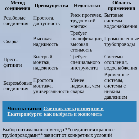
Метод
Область
Преимущества
Недостатки
соединения
применения
Риск протечек,
Бытовые
Резьбовые
Простота,
трудоемкий
системы
соединения
доступность
монтаж
водоснабжения
Требует
Высокая
квалификации,
Промышленные
Сварка
надежность
высокая
трубопроводы
стоимость
Быстрый
Требует
Системы
Пресс-
монтаж,
специального
отопления,
фитинги
надежность
инструмента
водоснабжения
Временные
Простота
Менее
системы,
Безрезьбовые
монтажа,
надежны, чем
системы с
соединения
универсальность
сварка
низким
давлением
Читать статью
Счетчик электроэнергии в
Екатеринбурге: как выбрать и экономить
Выбор оптимального метода **соединения кранов с
трубопроводами** зависит от конкретных условий