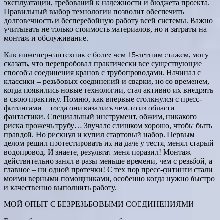
эксплуатации, требований к надежности и бюджета проекта.
Правильный выбор технологии позволит обеспечить
долговечность и бесперебойную работу всей системы. Важно
учитывать не только стоимость материалов, но и затраты на
монтаж и обслуживание.
Как инженер-сантехник с более чем 15-летним стажем, могу
сказать, что перепробовал практически все существующие
способы соединения кранов с трубопроводами. Начинал с
классики – резьбовых соединений и сварки, но со временем,
когда появились новые технологии, стал активно их внедрять
в свою практику. Помню, как впервые столкнулся с пресс-
фитингами – тогда они казались чем-то из области
фантастики. Специальный инструмент, обжим, никакого
риска прожечь трубу… Звучало слишком хорошо, чтобы быть
правдой. Но рискнул и купил стартовый набор. Первым
делом решил протестировать их на даче у тестя, менял старый
водопровод. И знаете, результат меня поразил! Монтаж
действительно занял в разы меньше времени, чем с резьбой, а
главное – ни одной протечки! С тех пор пресс-фитинги стали
моими верными помощниками, особенно когда нужно быстро
и качественно выполнить работу.
МОЙ ОПЫТ С БЕЗРЕЗЬБОВЫМИ СОЕДИНЕНИЯМИ