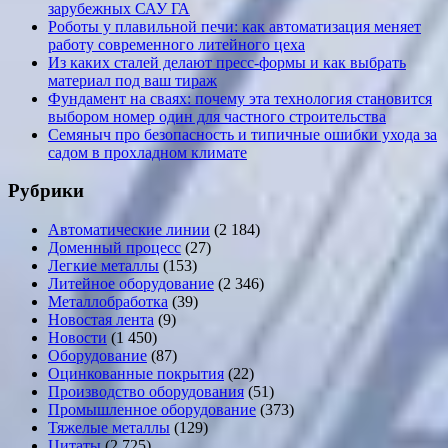
зарубежных САУ ГА
Роботы у плавильной печи: как автоматизация меняет
работу современного литейного цеха
Из каких сталей делают пресс-формы и как выбрать
материал под ваш тираж
Фундамент на сваях: почему эта технология становится
выбором номер один для частного строительства
Семяныч про безопасность и типичные ошибки ухода за
садом в прохладном климате
Рубрики
Автоматические линии
(2 184)
Доменный процесс
(27)
Легкие металлы
(153)
Литейное оборудование
(2 346)
Металлобработка
(39)
Новостая лента
(9)
Новости
(1 450)
Оборудование
(87)
Оцинкованные покрытия
(22)
Производство оборудования
(51)
Промышленное оборудование
(373)
Тяжелые металлы
(129)
Цитаты
(2 725)