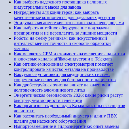
Как выбрать надежного поставщика наливных
индустриальных масел для завода
Ингредиенты для кондитеров: как выбрать
качественные компоненты для идеальных десертов
Эпидуральная анестезия: что важно знать перед родами
Как выбрать литейное оборудование под задачи
предприятия и не переплатить за лишние мощности
Роботы на смену резчикам: как искусственный
интеллект меняет точность и скорость обработки
металла
Как меняются CPM и стоимость размещения: аналитика
и ключевые каналы affiliate-индустрии в Telegram
Как оптико-эмиссионная спектрометрия помогает
контролировать качество металла на производстве
Вакуумные установки для медицинских систем:
современные решения для безопасности пациентов
Как дробеструйная очистка влияет на качество и
долговечность алюминиевого литья
Энергетическая безопасность 2026: какие риски растут
быстрее, чем мощности генерации
Как организовать доставку в Казахстан: опыт экспертов
логистики
Как рассчитать необходимый диаметр и длину ПВХ
шланга для насосного оборудования
Импортозамещение в гидроэнергетике: опыт замены