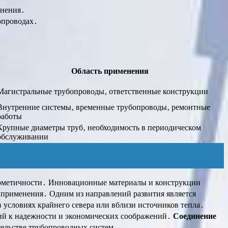
инения․
опроводах․
Область применения
Магистральные трубопроводы‚ ответственные конструкции
Внутренние системы‚ временные трубопроводы‚ ремонтные
работы
Крупные диаметры труб‚ необходимость в периодическом
обслуживании
ерметичности․ Инновационные материалы и конструкции
х применения․ Одним из направлений развития является
 условиях крайнего севера или вблизи источников тепла․
ний к надежности и экономических соображений․
Соединение
тельстве трубопроводных систем․