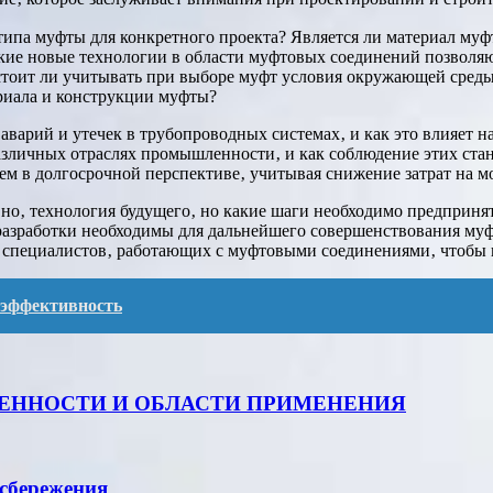
типа муфты для конкретного проекта? Является ли материал му
кие новые технологии в области муфтовых соединений позволяю
оит ли учитывать при выборе муфт условия окружающей среды‚ 
ериала и конструкции муфты?
варий и утечек в трубопроводных системах‚ и как это влияет н
личных отраслях промышленности‚ и как соблюдение этих станд
м в долгосрочной перспективе‚ учитывая снижение затрат на м
но‚ технология будущего‚ но какие шаги необходимо предпринят
разработки необходимы для дальнейшего совершенствования му
 специалистов‚ работающих с муфтовыми соединениями‚ чтобы 
 эффективность
БЕННОСТИ И ОБЛАСТИ ПРИМЕНЕНИЯ
осбережения