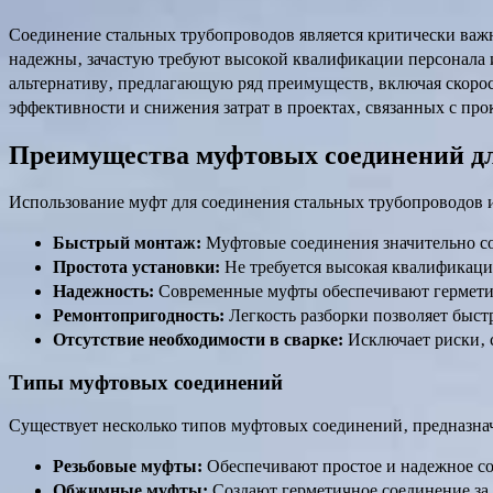
Соединение стальных трубопроводов является критически важн
надежны‚ зачастую требуют высокой квалификации персонала 
альтернативу‚ предлагающую ряд преимуществ‚ включая скоро
эффективности и снижения затрат в проектах‚ связанных с пр
Преимущества муфтовых соединений дл
Использование муфт для соединения стальных трубопроводов 
Быстрый монтаж:
Муфтовые соединения значительно со
Простота установки:
Не требуется высокая квалификация
Надежность:
Современные муфты обеспечивают герметич
Ремонтопригодность:
Легкость разборки позволяет быст
Отсутствие необходимости в сварке:
Исключает риски‚ 
Типы муфтовых соединений
Существует несколько типов муфтовых соединений‚ предназна
Резьбовые муфты:
Обеспечивают простое и надежное со
Обжимные муфты:
Создают герметичное соединение за