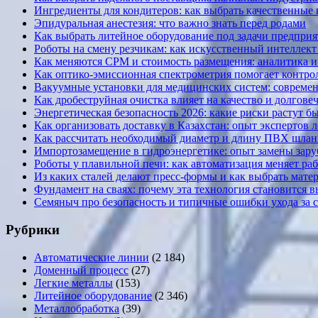
Ингредиенты для кондитеров: как выбрать качественные
Эпидуральная анестезия: что важно знать перед родами
Как выбрать литейное оборудование под задачи предприя
Роботы на смену резчикам: как искусственный интеллект 
Как меняются CPM и стоимость размещения: аналитика и к
Как оптико-эмиссионная спектрометрия помогает контрол
Вакуумные установки для медицинских систем: современ
Как дробеструйная очистка влияет на качество и долгов
Энергетическая безопасность 2026: какие риски растут б
Как организовать доставку в Казахстан: опыт экспертов 
Как рассчитать необходимый диаметр и длину ПВХ шланг
Импортозамещение в гидроэнергетике: опыт замены за
Роботы у плавильной печи: как автоматизация меняет ра
Из каких сталей делают пресс-формы и как выбрать мате
Фундамент на сваях: почему эта технология становится 
Семяныч про безопасность и типичные ошибки ухода за 
Рубрики
Автоматические линии
(2 184)
Доменный процесс
(27)
Легкие металлы
(153)
Литейное оборудование
(2 346)
Металлобработка
(39)