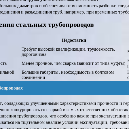
больших диаметров и обеспечивают возможность разборки соед
оединения и разъединения труб‚ например‚ при временных труб
ения стальных трубопроводов
Недостатки
Требует высокой квалификации‚ трудоемкость‚
дороговизна
сть
Менее прочное‚ чем сварка (зависит от типа муфты)
вильной
Большие габариты‚ необходимость в болтовом
соединении
убопроводах
фт‚ обладающих улучшенными характеристиками прочности и г
ешно конкурировать со сваркой в самых ответственных областя
ирения трубопроводов‚ что особенно важно при эксплуатации в
ываться на тщательном анализе условий эксплуатации‚ требова
ие‚ которое заслуживает внимания при проектировании и строи