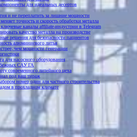
 компоненты для идеальных десертов
тия и не переплатить за лишние мощности
меняет точность и скорость обработки металла
лючевые каналы affiliate-индустрии в Telegram
ировать качество металла на производстве
ные решения для безопасности пациентов
ечность алюминиевого литья
ыстрее, чем мощности генерации
логистики
а для насосного оборудования
рубежных САУ ГА
боту современного литейного цеха
риал под ваш тираж
выбором номер один для частного строительства
садом в прохладном климате