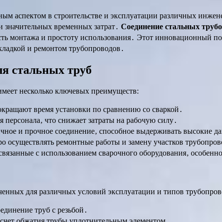
ым аспектом в строительстве и эксплуатации различных инжене
и значительных временных затрат․
Соединение стальных труб
сть монтажа и простоту использования․ Этот инновационный п
окладкой и ремонтом трубопроводов․
я стальных труб
имеет несколько ключевых преимуществ:
кращают время установки по сравнению со сваркой․
 персонала‚ что снижает затраты на рабочую силу․
ное и прочное соединение‚ способное выдерживать высокие да
ро осуществлять ремонтные работы и замену участков трубопров
связанные с использованием сварочного оборудования‚ особенн
ченных для различных условий эксплуатации и типов трубопров
единение труб с резьбой․
 счет обжатия трубы уплотнительным элементом․