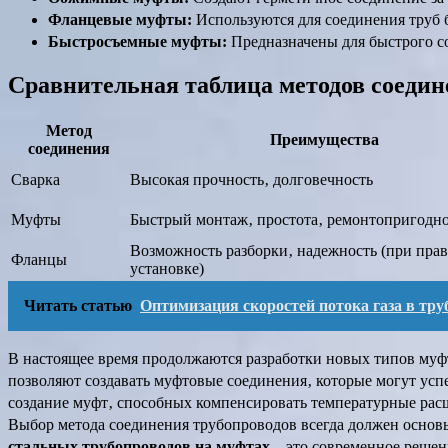
Фланцевые муфты:
Используются для соединения труб 
Быстросъемные муфты:
Предназначены для быстрого с
Сравнительная таблица методов соедин
Метод
Преимущества
соединения
Сварка
Высокая прочность‚ долговечность
Муфты
Быстрый монтаж‚ простота‚ ремонтопригодно
Возможность разборки‚ надежность (при пра
Фланцы
установке)
Читать статью
Оптимизация скоростей потока газа в тр
В настоящее время продолжаются разработки новых типов му
позволяют создавать муфтовые соединения‚ которые могут усп
создание муфт‚ способных компенсировать температурные расш
Выбор метода соединения трубопроводов всегда должен основ
стальных трубопроводов на муфтах
– это современное решен