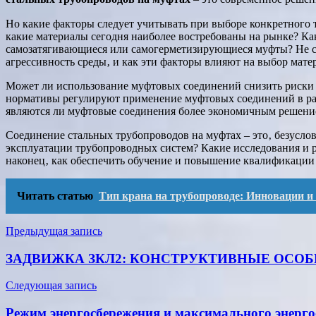
Но какие факторы следует учитывать при выборе конкретного 
какие материалы сегодня наиболее востребованы на рынке? Ка
самозатягивающиеся или самогерметизирующиеся муфты? Не ст
агрессивность среды‚ и как эти факторы влияют на выбор мат
Может ли использование муфтовых соединений снизить риски а
нормативы регулируют применение муфтовых соединений в раз
являются ли муфтовые соединения более экономичным решение
Соединение стальных трубопроводов на муфтах – это‚ безуслов
эксплуатации трубопроводных систем? Какие исследования и 
наконец‚ как обеспечить обучение и повышение квалификации
Читать статью
Тип крана на трубопроводе: Инновации и
Навигация
Предыдущая запись
по
ЗАДВИЖКА ЗКЛ2: КОНСТРУКТИВНЫЕ ОСО
записям
Следующая запись
Режим энергосбережения и максимального энерг