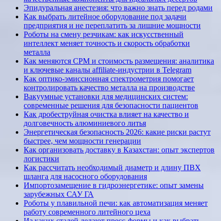
Эпидуральная анестезия: что важно знать перед родами
Как выбрать литейное оборудование под задачи
предприятия и не переплатить за лишние мощности
Роботы на смену резчикам: как искусственный
интеллект меняет точность и скорость обработки
металла
Как меняются CPM и стоимость размещения: аналитика
и ключевые каналы affiliate-индустрии в Telegram
Как оптико-эмиссионная спектрометрия помогает
контролировать качество металла на производстве
Вакуумные установки для медицинских систем:
современные решения для безопасности пациентов
Как дробеструйная очистка влияет на качество и
долговечность алюминиевого литья
Энергетическая безопасность 2026: какие риски растут
быстрее, чем мощности генерации
Как организовать доставку в Казахстан: опыт экспертов
логистики
Как рассчитать необходимый диаметр и длину ПВХ
шланга для насосного оборудования
Импортозамещение в гидроэнергетике: опыт замены
зарубежных САУ ГА
Роботы у плавильной печи: как автоматизация меняет
работу современного литейного цеха
Из каких сталей делают пресс-формы и как выбрать