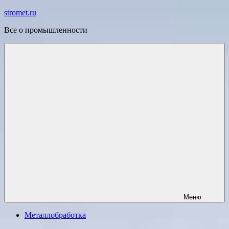
Перейти
stromet.ru
к
Все о промышленности
содержимому
Меню
Металлобработка