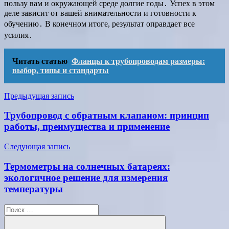
пользу вам и окружающей среде долгие годы․ Успех в этом
деле зависит от вашей внимательности и готовности к
обучению․ В конечном итоге, результат оправдает все
усилия․
Читать статью
Фланцы к трубопроводам размеры:
выбор, типы и стандарты
Навигация
Предыдущая запись
по
Трубопровод с обратным клапаном: принцип
записям
работы, преимущества и применение
Следующая запись
Термометры на солнечных батареях:
экологичное решение для измерения
температуры
Поиск
для: