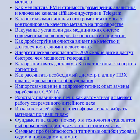
металла
Как меняются CPM и стоимость размещения: аналитика
и ключевые каналы affiliate-индустрии в Telegram
Как оптико-эмиссионная спектрометрия помогает
контролировать качество металла на производстве
Вакуумные установки для медицинских систем:
современные решения для безопасности пациентов
Как дробеструйная очистка влияет на качество и
долговечность алюминиевого литья
Энергетическая безопасность 2026: какие риски растут
быстрее, чем мощности генерации
Как организовать доставку в Казахстан: опыт экспертов
логистики
Как рассчитать необходимый диаметр и длину ПВХ
шланга для насосного оборудования
Импортозамещение в гидроэнергетике: опыт замены
зарубежных САУ ГА
Роботы у плавильной печи: как автоматизация меняет
работу современного литейного цеха
Из каких сталей делают пресс-формы и как выбрать
материал под ваш тираж
Фундамент на сваях: почему эта технология становится
выбором номер один для частного строительства
Семяныч про безопасность и типичные ошибки ухода за
садом в прохладном климате