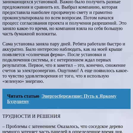
занимающихся установкой. Важно было получить разные
предложения и сравнить их. Выбрал компанию, которая
предоставила наиболее прозрачную смету и грамотно
проконсультировала по всем вопросам. Потом начался
процесс согласования проекта и получения разрешений. Это
заняло какое-то время, но компания взяла на себя большую
часть бумажной волокиты.
Сама установка заняла пару дней. Ребята работали быстро и
аккуратно. Было интересно наблюдать, как на моей крыше
появляется «солнечная ферма». После установки и
подключения системы, я с нетерпением ждал первых
результатов. Первое, что я заметил – это, конечно, снижение
счетов за электроэнергию. Ощутимо! А еще появилось какое-
то чувство удовлетворения от того, что я использую
«зеленую» энергию.
Читать статью
Энергосбережение: Путь к Яркому
Будущему
ТРУДНОСТИ И РЕШЕНИЯ
– Проблемы с затенением: Оказалось, что соседское дерево
немного затеняет часть панелей в определенное время дня.