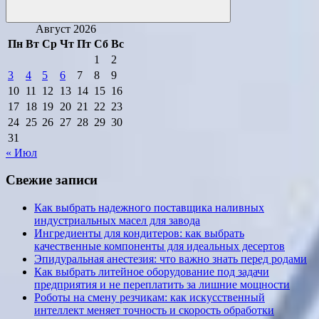
Поиск
Август 2026
Пн
Вт
Ср
Чт
Пт
Сб
Вс
1
2
3
4
5
6
7
8
9
10
11
12
13
14
15
16
17
18
19
20
21
22
23
24
25
26
27
28
29
30
31
« Июл
Свежие записи
Как выбрать надежного поставщика наливных
индустриальных масел для завода
Ингредиенты для кондитеров: как выбрать
качественные компоненты для идеальных десертов
Эпидуральная анестезия: что важно знать перед родами
Как выбрать литейное оборудование под задачи
предприятия и не переплатить за лишние мощности
Роботы на смену резчикам: как искусственный
интеллект меняет точность и скорость обработки