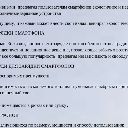
ивными‚ предлагая пользователям смартфонов экологичное и нез
олнечные зарядные устройства․
дущему‚ и каждый может внести свой вклад‚ выбирая экологиче
РЯДКИ СМАРТФОНА
нашей жизни‚ вопрос о его зарядке стоит особенно остро․ Тра
уществует инновационное решение‚ позволяющее забыть о розетк
все большую популярность‚ предлагая независимость и свободу
ЕЙ ДЛЯ ЗАРЯДКИ СМАРТФОНОВ
еоспоримых преимуществ:
ависимость от ископаемого топлива и уменьшает выбросы парни
 солнечный свет․
о помещаются в рюкзак или сумку․
РТФОНОВ
азличающихся по размеру‚ мощности и способу использования: