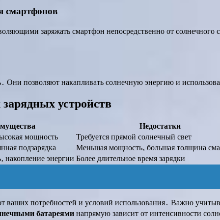
ля смартфонов
оляющими заряжать смартфон непосредственно от солнечного с
ь․ Они позволяют накапливать солнечную энергию и использоват
 зарядных устройств
мущества
Недостатки
высокая мощность
Требуется прямой солнечный свет
янная подзарядка
Меньшая мощность‚ большая толщина см
‚ накопление энергии
Более длительное время зарядки
т ваших потребностей и условий использования․ Важно учитыват
лнечными батареями
напрямую зависит от интенсивности солне