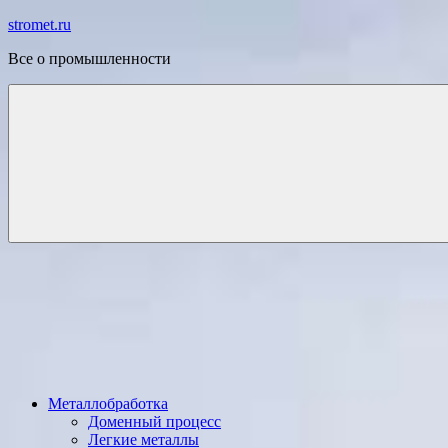
Перейти
stromet.ru
к
Все о промышленности
содержимому
Металлобработка
Доменный процесс
Легкие металлы