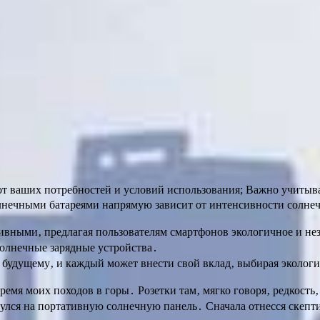
т ваших потребностей и условий использования; Важно учитыват
лнечными батареями напрямую зависит от интенсивности солнечн
ивными‚ предлагая пользователям смартфонов экологичное и нез
олнечные зарядные устройства․
удущему‚ и каждый может внести свой вклад‚ выбирая экологи
время моих походов в горы․ Розетки там‚ мягко говоря‚ редкость
лся на портативную солнечную панель․ Сначала отнесся скептич