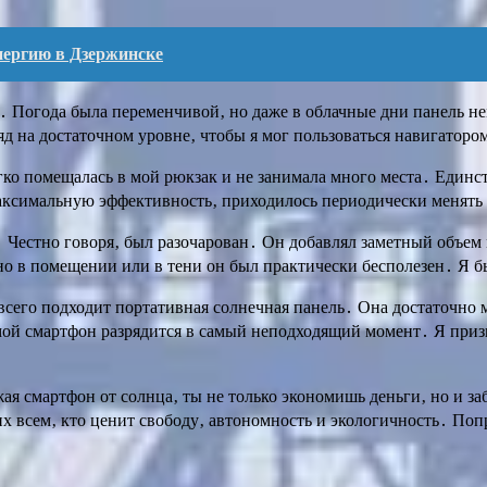
нергию в Дзержинске
м․ Погода была переменчивой‚ но даже в облачные дни панель н
яд на достаточном уровне‚ чтобы я мог пользоваться навигаторо
егко помещалась в мой рюкзак и не занимала много места․ Еди
максимальную эффективность‚ приходилось периодически менять
․ Честно говоря‚ был разочарован․ Он добавлял заметный объем
о в помещении или в тени он был практически бесполезен․ Я бы
всего подходит портативная солнечная панель․ Она достаточно м
о мой смартфон разрядится в самый неподходящий момент․ Я при
жая смартфон от солнца‚ ты не только экономишь деньги‚ но и 
 всем‚ кто ценит свободу‚ автономность и экологичность․ Попр