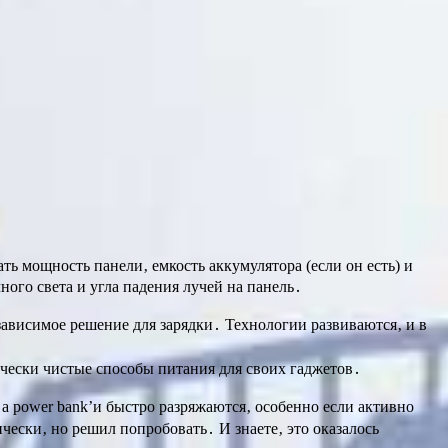
ь мощность панели‚ емкость аккумулятора (если он есть) и
ого света и угла падения лучей на панель․
ависимое решение для зарядки․ Технологии развиваются‚ и в
чески чистые способы питания для своих гаджетов․
‚ а power bank’и быстро разряжаются‚ особенно если активно
ески‚ но решил попробовать․ И знаете‚ это оказалось