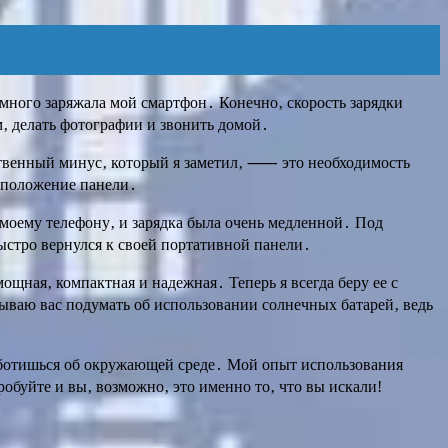
емного заряжала мой смартфон․ Конечно‚ скорость зарядки
м‚ делать фотографии и звонить домой․
нственный минус‚ который я заметил‚ ⸺ это необходимость
 положение панели․
 моему телефону‚ и зарядка была очень медленной․ Под
стро вернулся к своей портативной панели․
ощная‚ компактная и надежная․ Теперь я всегда беру ее с
зываю вас подумать об использовании солнечных батарей‚ ведь
заботишься об окружающей среде․ Мой опыт использования
обуйте и вы‚ возможно‚ это именно то‚ что вы искали!