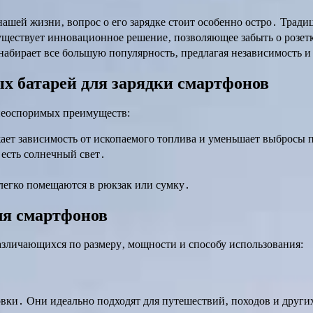
нашей жизни‚ вопрос о его зарядке стоит особенно остро․ Тра
уществует инновационное решение‚ позволяющее забыть о розет
абирает все большую популярность‚ предлагая независимость и
х батарей для зарядки смартфонов
неоспоримых преимуществ:
ет зависимость от ископаемого топлива и уменьшает выбросы 
 есть солнечный свет․
легко помещаются в рюкзак или сумку․
ля смартфонов
азличающихся по размеру‚ мощности и способу использования:
вки․ Они идеально подходят для путешествий‚ походов и други