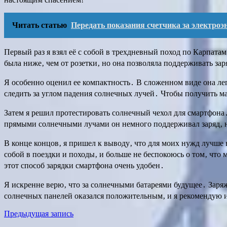
Читать статью
Передать показания счетчика за электроэ
Первый раз я взял её с собой в трехдневный поход по Карпата
была ниже‚ чем от розетки‚ но она позволяла поддерживать зар
Я особенно оценил ее компактность․ В сложенном виде она л
следить за углом падения солнечных лучей․ Чтобы получить 
Затем я решил протестировать солнечный чехол для смартфона
прямыми солнечными лучами он немного поддерживал заряд‚ н
В конце концов‚ я пришел к выводу‚ что для моих нужд лучше 
собой в поездки и походы‚ и больше не беспокоюсь о том‚ чт
этот способ зарядки смартфона очень удобен․
Я искренне верю‚ что за солнечными батареями будущее․ Заря
солнечных панелей оказался положительным‚ и я рекомендую их
Навигация
Предыдущая запись