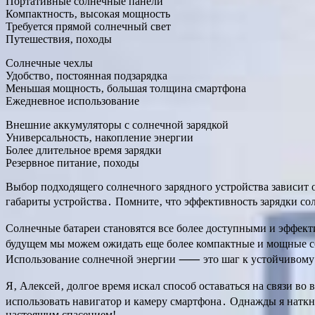
Портативные солнечные панели
Компактность‚ высокая мощность
Требуется прямой солнечный свет
Путешествия‚ походы
Солнечные чехлы
Удобство‚ постоянная подзарядка
Меньшая мощность‚ большая толщина смартфона
Ежедневное использование
Внешние аккумуляторы с солнечной зарядкой
Универсальность‚ накопление энергии
Более длительное время зарядки
Резервное питание‚ походы
Выбор подходящего солнечного зарядного устройства зависит о
габариты устройства․ Помните‚ что эффективность зарядки со
Солнечные батареи становятся все более доступными и эффект
будущем мы можем ожидать еще более компактные и мощные с
Использование солнечной энергии ⸺ это шаг к устойчивому б
Я‚ Алексей‚ долгое время искал способ оставаться на связи во 
использовать навигатор и камеру смартфона․ Однажды я наткну
настоящим спасением!