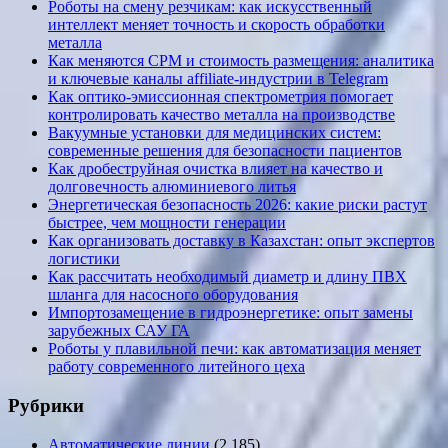
Роботы на смену резчикам: как искусственный
интеллект меняет точность и скорость обработки
металла
Как меняются CPM и стоимость размещения: аналитика
и ключевые каналы affiliate-индустрии в Telegram
Как оптико-эмиссионная спектрометрия помогает
контролировать качество металла на производстве
Вакуумные установки для медицинских систем:
современные решения для безопасности пациентов
Как дробеструйная очистка влияет на качество и
долговечность алюминиевого литья
Энергетическая безопасность 2026: какие риски растут
быстрее, чем мощности генерации
Как организовать доставку в Казахстан: опыт экспертов
логистики
Как рассчитать необходимый диаметр и длину ПВХ
шланга для насосного оборудования
Импортозамещение в гидроэнергетике: опыт замены
зарубежных САУ ГА
Роботы у плавильной печи: как автоматизация меняет
работу современного литейного цеха
Рубрики
Автоматические линии
(2 185)