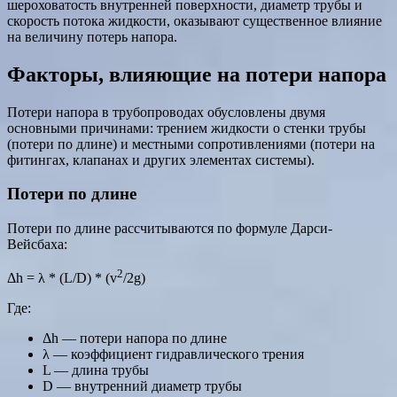
шероховатость внутренней поверхности, диаметр трубы и
скорость потока жидкости, оказывают существенное влияние
на величину потерь напора.
Факторы, влияющие на потери напора
Потери напора в трубопроводах обусловлены двумя
основными причинами: трением жидкости о стенки трубы
(потери по длине) и местными сопротивлениями (потери на
фитингах, клапанах и других элементах системы).
Потери по длине
Потери по длине рассчитываются по формуле Дарси-
Вейсбаха:
2
Δh = λ * (L/D) * (v
/2g)
Где:
Δh — потери напора по длине
λ — коэффициент гидравлического трения
L — длина трубы
D — внутренний диаметр трубы