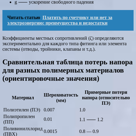
g ⸺ ускорение свободного падения
Читать статью
Платить по счетчику или нет за
электроэнергию: преимущества и недостатки
Коэффициенты местных сопротивлений (ζ) определяются
экспериментально для каждого типа фитинга или элемента
системы (отводы, тройники, клапаны и т.д.).
Сравнительная таблица потерь напора
для разных полимерных материалов
(ориентировочные значения)
Примерные потери
Шероховатость
Материал
напора (относительно
(мм)
ПЭ)
Полиэтилен (ПЭ)
0.007
1.0
Полипропилен
0.01
1.1 ⸺ 1.2
(ПП)
Поливинилхлорид
0.0015
0.8 — 0.9
(ПВХ)