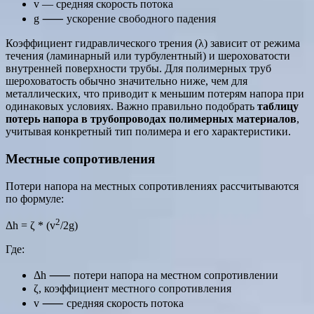
v — средняя скорость потока
g ⸺ ускорение свободного падения
Коэффициент гидравлического трения (λ) зависит от режима
течения (ламинарный или турбулентный) и шероховатости
внутренней поверхности трубы. Для полимерных труб
шероховатость обычно значительно ниже, чем для
металлических, что приводит к меньшим потерям напора при
одинаковых условиях. Важно правильно подобрать
таблицу
потерь напора в трубопроводах полимерных материалов
,
учитывая конкретный тип полимера и его характеристики.
Местные сопротивления
Потери напора на местных сопротивлениях рассчитываются
по формуле:
2
Δh = ζ * (v
/2g)
Где:
Δh ⸺ потери напора на местном сопротивлении
ζ, коэффициент местного сопротивления
v ⸺ средняя скорость потока