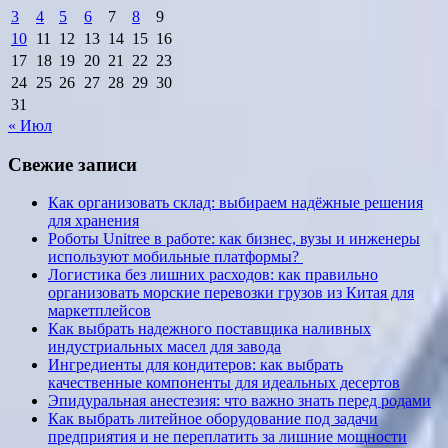
3
4
5
6
7
8
9
10
11
12
13
14
15
16
17
18
19
20
21
22
23
24
25
26
27
28
29
30
31
« Июл
Свежие записи
Как организовать склад: выбираем надёжные решения
для хранения
Роботы Unitree в работе: как бизнес, вузы и инженеры
используют мобильные платформы?
Логистика без лишних расходов: как правильно
организовать морские перевозки грузов из Китая для
маркетплейсов
Как выбрать надежного поставщика наливных
индустриальных масел для завода
Ингредиенты для кондитеров: как выбрать
качественные компоненты для идеальных десертов
Эпидуральная анестезия: что важно знать перед родами
Как выбрать литейное оборудование под задачи
предприятия и не переплатить за лишние мощности