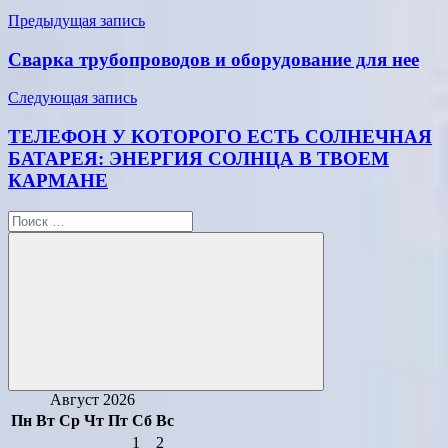
Навигация
Предыдущая запись
по
Сварка трубопроводов и оборудование для нее
записям
Следующая запись
ТЕЛЕФОН У КОТОРОГО ЕСТЬ СОЛНЕЧНАЯ
БАТАРЕЯ: ЭНЕРГИЯ СОЛНЦА В ТВОЕМ
КАРМАНЕ
Поиск
для:
Поиск
Август 2026
Пн
Вт
Ср
Чт
Пт
Сб
Вс
1
2