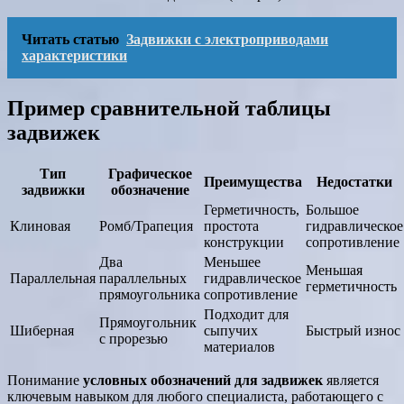
Читать статью
Задвижки с электроприводами
характеристики
Пример сравнительной таблицы
задвижек
Тип
Графическое
Преимущества
Недостатки
задвижки
обозначение
Герметичность,
Большое
Клиновая
Ромб/Трапеция
простота
гидравлическое
конструкции
сопротивление
Два
Меньшее
Меньшая
Параллельная
параллельных
гидравлическое
герметичность
прямоугольника
сопротивление
Подходит для
Прямоугольник
Шиберная
сыпучих
Быстрый износ
с прорезью
материалов
Понимание
условных обозначений для задвижек
является
ключевым навыком для любого специалиста, работающего с