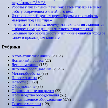
зарубежных САУ ГА
Роботы у плавильной печи: как автоматизация меняет
работу современного литейного цеха
Из каких сталей делают пресс-формы и как выбрать
материал под ваш тираж
Фундамент на сваях: почему эта технология становится
выбором номер один для частного строительства
Семяныч про безопасность и типичные ошибки ухода за
садом в прохладном климате
Рубрики
Автоматические линии
(2 184)
Доменный процесс
(27)
Легкие металлы
(153)
Литейное оборудование
(2 346)
Металлобработка
(39)
Новостая лента
(9)
Новости
(1 450)
Оборудование
(87)
Оцинкованные покрытия
(22)
Производство оборудования
(51)
Промышленное оборудование
(373)
Тяжелые металлы
(129)