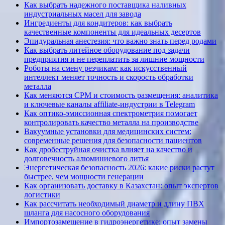
Как выбрать надежного поставщика наливных
индустриальных масел для завода
Ингредиенты для кондитеров: как выбрать
качественные компоненты для идеальных десертов
Эпидуральная анестезия: что важно знать перед родами
Как выбрать литейное оборудование под задачи
предприятия и не переплатить за лишние мощности
Роботы на смену резчикам: как искусственный
интеллект меняет точность и скорость обработки
металла
Как меняются CPM и стоимость размещения: аналитика
и ключевые каналы affiliate-индустрии в Telegram
Как оптико-эмиссионная спектрометрия помогает
контролировать качество металла на производстве
Вакуумные установки для медицинских систем:
современные решения для безопасности пациентов
Как дробеструйная очистка влияет на качество и
долговечность алюминиевого литья
Энергетическая безопасность 2026: какие риски растут
быстрее, чем мощности генерации
Как организовать доставку в Казахстан: опыт экспертов
логистики
Как рассчитать необходимый диаметр и длину ПВХ
шланга для насосного оборудования
Импортозамещение в гидроэнергетике: опыт замены