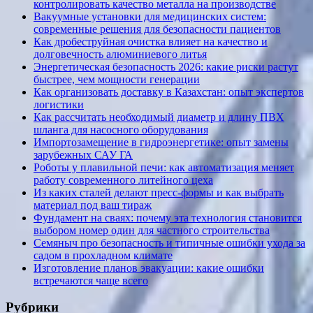
контролировать качество металла на производстве
Вакуумные установки для медицинских систем:
современные решения для безопасности пациентов
Как дробеструйная очистка влияет на качество и
долговечность алюминиевого литья
Энергетическая безопасность 2026: какие риски растут
быстрее, чем мощности генерации
Как организовать доставку в Казахстан: опыт экспертов
логистики
Как рассчитать необходимый диаметр и длину ПВХ
шланга для насосного оборудования
Импортозамещение в гидроэнергетике: опыт замены
зарубежных САУ ГА
Роботы у плавильной печи: как автоматизация меняет
работу современного литейного цеха
Из каких сталей делают пресс-формы и как выбрать
материал под ваш тираж
Фундамент на сваях: почему эта технология становится
выбором номер один для частного строительства
Семяныч про безопасность и типичные ошибки ухода за
садом в прохладном климате
Изготовление планов эвакуации: какие ошибки
встречаются чаще всего
Рубрики