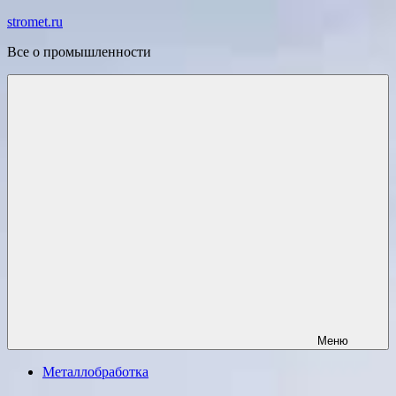
Перейти
stromet.ru
к
Все о промышленности
содержимому
Меню
Металлобработка