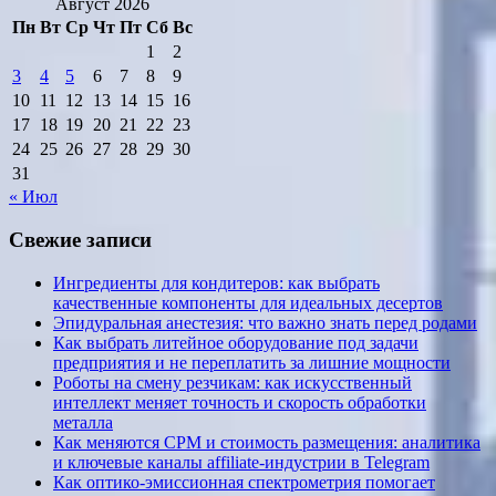
Август 2026
Пн
Вт
Ср
Чт
Пт
Сб
Вс
1
2
3
4
5
6
7
8
9
10
11
12
13
14
15
16
17
18
19
20
21
22
23
24
25
26
27
28
29
30
31
« Июл
Свежие записи
Ингредиенты для кондитеров: как выбрать
качественные компоненты для идеальных десертов
Эпидуральная анестезия: что важно знать перед родами
Как выбрать литейное оборудование под задачи
предприятия и не переплатить за лишние мощности
Роботы на смену резчикам: как искусственный
интеллект меняет точность и скорость обработки
металла
Как меняются CPM и стоимость размещения: аналитика
и ключевые каналы affiliate-индустрии в Telegram
Как оптико-эмиссионная спектрометрия помогает