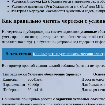
Условный проход (Ду):
Указывается в миллиметрах и обо
Условное давление (Ру):
Указывается в кгс/см² или МПа 
Материал корпуса:
Указывается буквенным кодом, напри
Как правильно читать чертежи с усло
На чертежах трубопроводных систем
задвижки условные обоз
уметь правильно интерпретировать эти обозначения, чтобы из
параллельная и т;д․), а буквенно-цифровой код содержит инфо
Читать статью
Как выбрать и установить счетчик элект
Вот пример простой сравнительной таблицы (хотя вы не просил
Тип задвижки
Условное обозначение (пример)
Основ
Клиновая
30с41нж
Простая конст
Параллельная
30ч6бр
Для больших 
Шиберная
30нж41бк
Для загрязнен
Понимание принципов работы с
задвижки условные обозначе
позволит избежать ошибок при выборе и установке оборудован