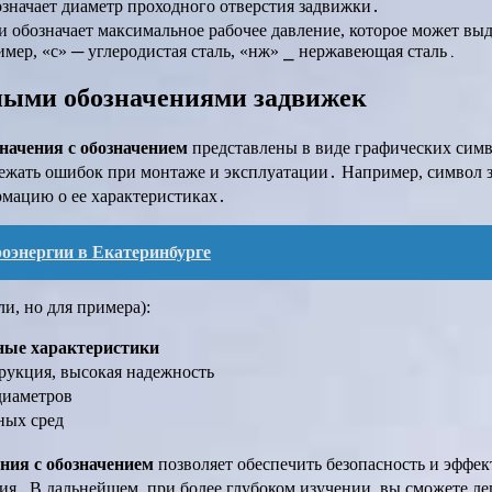
значает диаметр проходного отверстия задвижки․
и обозначает максимальное рабочее давление, которое может вы
мер, «с» ─ углеродистая сталь, «нж» ⎯ нержавеющая сталь․
вными обозначениями задвижек
начения с обозначением
представлены в виде графических сим
бежать ошибок при монтаже и эксплуатации․ Например, символ за
рмацию о ее характеристиках․
роэнергии в Екатеринбурге
и, но для примера):
ные характеристики
рукция, высокая надежность
диаметров
ных сред
ния с обозначением
позволяет обеспечить безопасность и эффе
ия․ В дальнейшем, при более глубоком изучении, вы сможете л