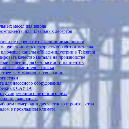
ьных масел для завода
 компоненты для идеальных десертов
тия и не переплатить за лишние мощности
меняет точность и скорость обработки металла
лючевые каналы affiliate-индустрии в Telegram
ировать качество металла на производстве
ные решения для безопасности пациентов
ечность алюминиевого литья
ыстрее, чем мощности генерации
логистики
а для насосного оборудования
рубежных САУ ГА
боту современного литейного цеха
риал под ваш тираж
выбором номер один для частного строительства
садом в прохладном климате