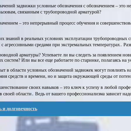
ачений задвижки условные обозначения с обозначением – это не
вызовам, связанным с трубопроводной арматурой?
начением – это непрерывный процесс обучения и совершенствова
тих знаний в реальных условиях эксплуатации трубопроводных с
ы с агрессивными средами при экстремальных температурах․ Разв
роводной арматуры? Успеваете ли вы следить за появлением нов
 систем? Или вы все еще работаете по старинке, полагаясь на 
опыт в области условных обозначений задвижек могут повлиять н
мия средств и времени, но и защита окружающей среды от потенц
шенствование своих навыков – это ключ к успеху в любой профе
 в своей области․ Ведь от вашего профессионализма зависит н
 и долговечность