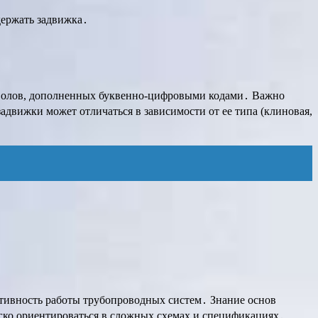
держать задвижка․
волов, дополненных буквенно-цифровыми кодами․ Важно
движки может отличаться в зависимости от ее типа (клиновая,
ктивность работы трубопроводных систем․ Знание основ
егко ориентироваться в сложных схемах и спецификациях․