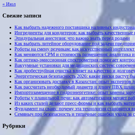
« Июл
Свежие записи
Как выбрать надежного поставщика наливных индустриал
Ингредиенты для кондитеров: как выбрать качественные
Эпидуральная анестезия: что важно знать перед родами
Как выбрать литейное оборудование под задачи предприя
Роботы на смену резчикам: как искусственный интеллект 
Как меняются CPM и стоимость размещения: аналитика и к
Как оптико-эмиссионная спектрометрия помогает контрол
Вакуумные установки для медицинских систем: современ
Как дробеструйная очистка влияет на качество и долгов
Энергетическая безопасность 2026: какие риски растут б
Как организовать доставку в Казахстан: опыт экспертов 
Как рассчитать необходимый диаметр и длину ПВХ шланг
Импортозамещение в гидроэнергетике: опыт замены за
Роботы у плавильной печи: как автоматизация меняет ра
Из каких сталей делают пресс-формы и как выбрать мате
Фундамент на сваях: почему эта технология становится 
Семяныч про безопасность и типичные ошибки ухода за 
Рубрики