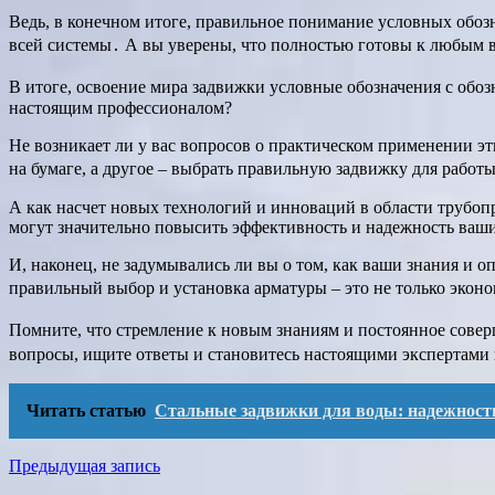
Ведь, в конечном итоге, правильное понимание условных обозн
всей системы․ А вы уверены, что полностью готовы к любым 
В итоге, освоение мира задвижки условные обозначения с обоз
настоящим профессионалом?
Не возникает ли у вас вопросов о практическом применении э
на бумаге, а другое – выбрать правильную задвижку для работ
А как насчет новых технологий и инноваций в области трубоп
могут значительно повысить эффективность и надежность ваших
И, наконец, не задумывались ли вы о том, как ваши знания и 
правильный выбор и установка арматуры – это не только эконо
Помните, что стремление к новым знаниям и постоянное совер
вопросы, ищите ответы и становитесь настоящими экспертами
Читать статью
Стальные задвижки для воды: надежность
Навигация
Предыдущая запись