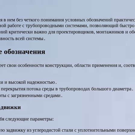
я в нем без четкого понимания условных обозначений практиче
ной работе с трубопроводными системами, позволяющий быстро
ений критически важно для проектировщиков, монтажников и об
ивность всей системы․
е обозначения
ет свои особенности конструкции, области применения и, соотв
ии и высокой надежностью․
 перекрытия потока среды в трубопроводах большого диаметра․
ты с загрязненными средами․
адвижки
ебя следующие параметры:
ую задвижку из углеродистой стали с уплотнительными поверхн