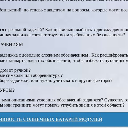
значений, но теперь с акцентом на вопросы, которые могут во
ься с реальной задачей? Как правильно выбрать задвижку для ко
анная задвижка соответствует всем требованиям безопасности?
НАЧЕНИЯМ
а задвижка с довольно сложным обозначением․ Как расшифровать
ые стандарты для этих обозначений, чтобы избежать путаницы
одом от ручной?
тные символы или аббревиатуры?
ыборе задвижки, или нужно учитывать и другие факторы?
УРСЫ?
бными описаниями условных обозначений задвижек? Существуют
ы или тренинги могут помочь углубить знания в этой области?
ИВНОСТЬ СОЛНЕЧНЫХ БАТАРЕЙ МОДУЛЕЙ