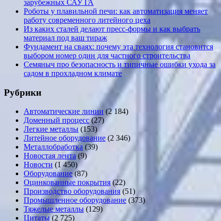
зарубежных САУ ГА
Роботы у плавильной печи: как автоматизация меняет
работу современного литейного цеха
Из каких сталей делают пресс-формы и как выбрать
материал под ваш тираж
Фундамент на сваях: почему эта технология становится
выбором номер один для частного строительства
Семяныч про безопасность и типичные ошибки ухода за
садом в прохладном климате
Рубрики
Автоматические линии
(2 184)
Доменный процесс
(27)
Легкие металлы
(153)
Литейное оборудование
(2 346)
Металлобработка
(39)
Новостая лента
(9)
Новости
(1 450)
Оборудование
(87)
Оцинкованные покрытия
(22)
Производство оборудования
(51)
Промышленное оборудование
(373)
Тяжелые металлы
(129)
Цитаты
(2 725)