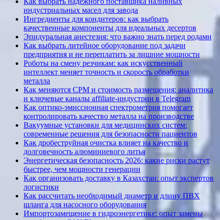
Как выбрать надежного поставщика наливных
индустриальных масел для завода
Ингредиенты для кондитеров: как выбрать
качественные компоненты для идеальных десертов
Эпидуральная анестезия: что важно знать перед родами
Как выбрать литейное оборудование под задачи
предприятия и не переплатить за лишние мощности
Роботы на смену резчикам: как искусственный
интеллект меняет точность и скорость обработки
металла
Как меняются CPM и стоимость размещения: аналитика
и ключевые каналы affiliate-индустрии в Telegram
Как оптико-эмиссионная спектрометрия помогает
контролировать качество металла на производстве
Вакуумные установки для медицинских систем:
современные решения для безопасности пациентов
Как дробеструйная очистка влияет на качество и
долговечность алюминиевого литья
Энергетическая безопасность 2026: какие риски растут
быстрее, чем мощности генерации
Как организовать доставку в Казахстан: опыт экспертов
логистики
Как рассчитать необходимый диаметр и длину ПВХ
шланга для насосного оборудования
Импортозамещение в гидроэнергетике: опыт замены