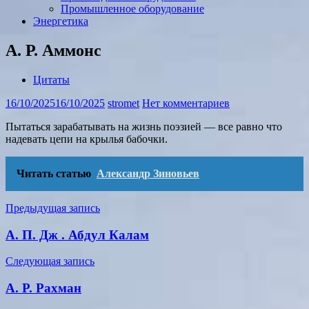
Промышленное оборудование
Энергетика
А. Р. Аммонс
Цитаты
16/10/2025
16/10/2025
stromet
Нет комментариев
Пытаться зарабатывать на жизнь поэзией — все равно что
надевать цепи на крылья бабочки.
Читать статью
Александр Зиновьев
Навигация
Предыдущая запись
по
А. П. Дж . Абдул Калам
записям
Следующая запись
А. Р. Рахман