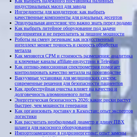
Как выбрать надежного поставщика наливных
индустриальных масел для завода
Ингредиенты для кондитеров: как выбрать
качественные компоненты для идеальных десертов
Эпидуральная анестезия: что важно знать перед родами
Как выбрать литейное оборудование под задачи
предприятия и не переплатить за лишние мощности
Роботы на смену резчикам: как искусственный
интеллект меняет точность и скорость обработки
металла
Как меняются CPM и стоимость размещения: аналитика
и ключевые каналы affiliate-индустрии в Telegram
Как оптико-эмиссионная спектрометрия помогает
контролировать качество металла на производстве
Вакуумные установки для медицинских систем:
современные решения для безопасности пациентов
Как дробеструйная очистка влияет на качество и
долговечность алюминиевого литья
Энергетическая безопасность 2026: какие риски растут
быстрее, чем мощности генерации
Как организовать доставку в Казахстан: опыт экспертов
логистики
Как рассчитать необходимый диаметр и длину ПВХ
шланга для насосного оборудования
Импортозамещение в гидроэнергетике: опыт замены