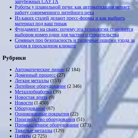
зарубежных САУ ГА
Роботы у плавильной печи: как автоматизация меняет
работу современного литейного цеха
Из каких сталей делают пресс-формы и как выбрать
материал под ваш тираж
Фундамент на сваях: почему эта технология становится
выбором номер один для частного строительства
Семяныч про безопасность и типичные ошибки ухода за
садом в прохладном климате
Рубрики
Автоматические линии
(2 184)
Доменный процесс
(27)
Легкие металлы
(153)
Литейное оборудование
(2 346)
Металлобработка
(39)
Новостая лента
(9)
Новости
(1 450)
Оборудование
(87)
Оцинкованные покрытия
(22)
Производство оборудования
(51)
Промышленное оборудование
(373)
Тяжелые металлы
(129)
Цитаты
(2 725)