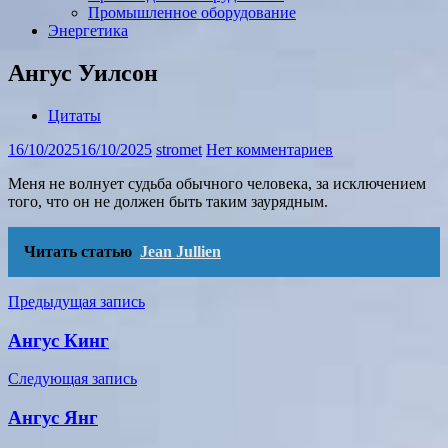
Промышленное оборудование
Энергетика
Ангус Уилсон
Цитаты
16/10/2025
16/10/2025
stromet
Нет комментариев
Меня не волнует судьба обычного человека, за исключением
того, что он не должен быть таким заурядным.
Читать статью
Jean Jullien
Навигация
Предыдущая запись
по
Ангус Кинг
записям
Следующая запись
Ангус Янг