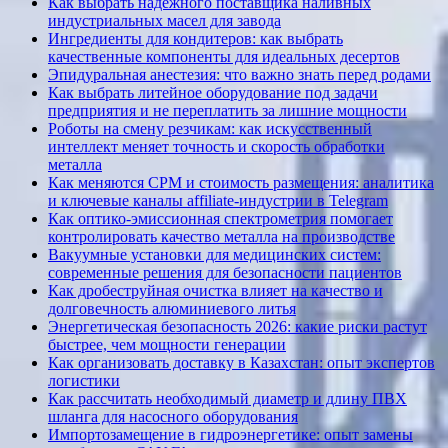
Как выбрать надежного поставщика наливных
индустриальных масел для завода
Ингредиенты для кондитеров: как выбрать
качественные компоненты для идеальных десертов
Эпидуральная анестезия: что важно знать перед родами
Как выбрать литейное оборудование под задачи
предприятия и не переплатить за лишние мощности
Роботы на смену резчикам: как искусственный
интеллект меняет точность и скорость обработки
металла
Как меняются CPM и стоимость размещения: аналитика
и ключевые каналы affiliate-индустрии в Telegram
Как оптико-эмиссионная спектрометрия помогает
контролировать качество металла на производстве
Вакуумные установки для медицинских систем:
современные решения для безопасности пациентов
Как дробеструйная очистка влияет на качество и
долговечность алюминиевого литья
Энергетическая безопасность 2026: какие риски растут
быстрее, чем мощности генерации
Как организовать доставку в Казахстан: опыт экспертов
логистики
Как рассчитать необходимый диаметр и длину ПВХ
шланга для насосного оборудования
Импортозамещение в гидроэнергетике: опыт замены