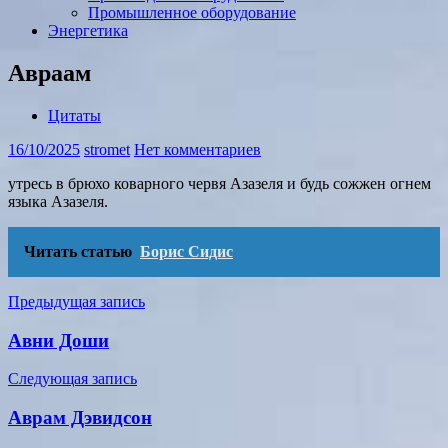
Промышленное оборудование
Энергетика
Авраам
Цитаты
16/10/2025
stromet
Нет комментариев
утресь в брюхо коварного червя Азазеля и будь сожжен огнем
языка Азазеля.
Читать статью
Борис Сидис
Навигация
Предыдущая запись
по
Авни Доши
записям
Следующая запись
Аврам Дэвидсон