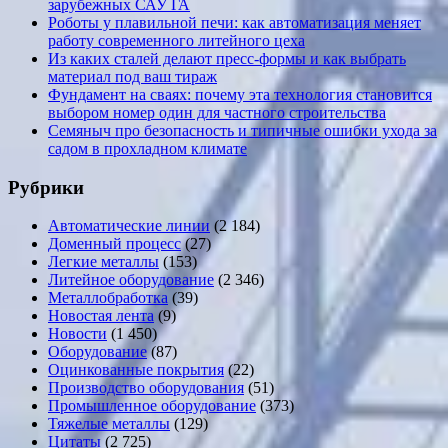
зарубежных САУ ГА
Роботы у плавильной печи: как автоматизация меняет
работу современного литейного цеха
Из каких сталей делают пресс-формы и как выбрать
материал под ваш тираж
Фундамент на сваях: почему эта технология становится
выбором номер один для частного строительства
Семяныч про безопасность и типичные ошибки ухода за
садом в прохладном климате
Рубрики
Автоматические линии
(2 184)
Доменный процесс
(27)
Легкие металлы
(153)
Литейное оборудование
(2 346)
Металлобработка
(39)
Новостая лента
(9)
Новости
(1 450)
Оборудование
(87)
Оцинкованные покрытия
(22)
Производство оборудования
(51)
Промышленное оборудование
(373)
Тяжелые металлы
(129)
Цитаты
(2 725)