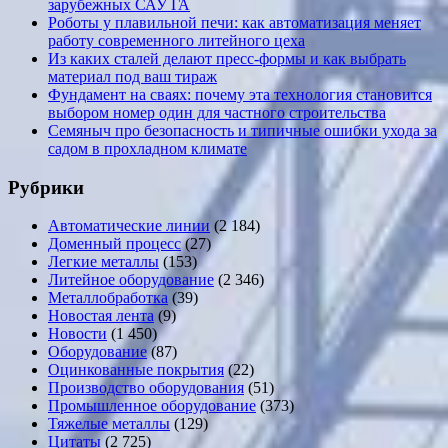
зарубежных САУ ГА
Роботы у плавильной печи: как автоматизация меняет
работу современного литейного цеха
Из каких сталей делают пресс-формы и как выбрать
материал под ваш тираж
Фундамент на сваях: почему эта технология становится
выбором номер один для частного строительства
Семяныч про безопасность и типичные ошибки ухода за
садом в прохладном климате
Рубрики
Автоматические линии
(2 184)
Доменный процесс
(27)
Легкие металлы
(153)
Литейное оборудование
(2 346)
Металлобработка
(39)
Новостая лента
(9)
Новости
(1 450)
Оборудование
(87)
Оцинкованные покрытия
(22)
Производство оборудования
(51)
Промышленное оборудование
(373)
Тяжелые металлы
(129)
Цитаты
(2 725)