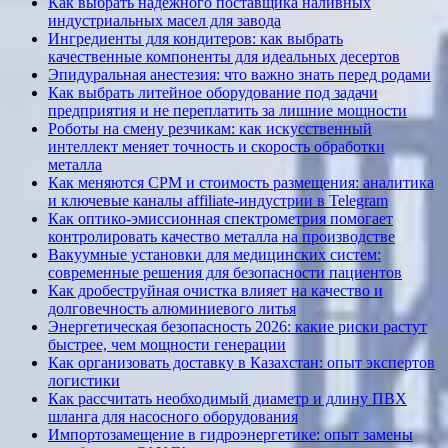
Как выбрать надежного поставщика наливных
индустриальных масел для завода
Ингредиенты для кондитеров: как выбрать
качественные компоненты для идеальных десертов
Эпидуральная анестезия: что важно знать перед родами
Как выбрать литейное оборудование под задачи
предприятия и не переплатить за лишние мощности
Роботы на смену резчикам: как искусственный
интеллект меняет точность и скорость обработки
металла
Как меняются CPM и стоимость размещения: аналитика
и ключевые каналы affiliate-индустрии в Telegram
Как оптико-эмиссионная спектрометрия помогает
контролировать качество металла на производстве
Вакуумные установки для медицинских систем:
современные решения для безопасности пациентов
Как дробеструйная очистка влияет на качество и
долговечность алюминиевого литья
Энергетическая безопасность 2026: какие риски растут
быстрее, чем мощности генерации
Как организовать доставку в Казахстан: опыт экспертов
логистики
Как рассчитать необходимый диаметр и длину ПВХ
шланга для насосного оборудования
Импортозамещение в гидроэнергетике: опыт замены