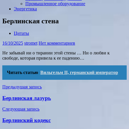
Промышленное оборудование
Энергетика
Берлинская стена
Цитаты
16/10/2025
stromet
Нет комментариев
Не забывай ни о тирании этой стены … Ни о любви к
свободе, которая привела к ее падению…
Читать статью
Вильгельм II, германский император
Навигация
Предыдущая запись
по
Берлинская лазурь
записям
Следующая запись
Берлинский кодекс