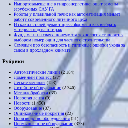
Импортозамещение в гидроэнергетике: опыт замены
зарубежных САУ ГА
Роботы у плавильной печи: как автоматизация меняет
работу современного литейного цеха
Из каких сталей делают пресс-формы и как выбрать
материал под ваш тираж
Фундамент на сваях: почему эта технология становится
выбором номер один для частного строительства
Семяныч про безопасность и типичные ошибки ухода за
садом в прохладном климате
Рубрики
Автоматические линии
(2 184)
Доменный процесс
(27)
Легкие металлы
(153)
Литейное оборудование
(2 346)
Металлобработка
(39)
Новостая лента
(9)
Новости
(1 450)
Оборудование
(87)
Оцинкованные покрытия
(22)
Производство оборудования
(51)
Промышленное оборудование
(373)