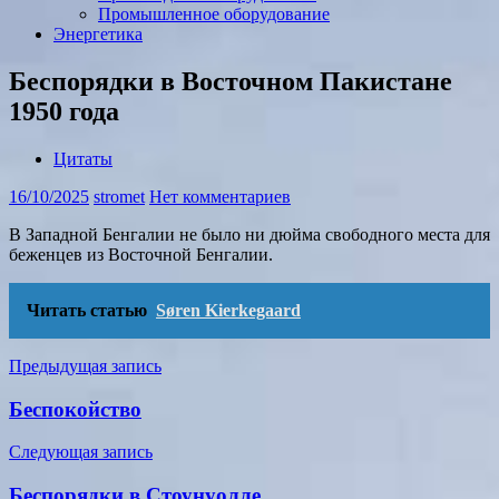
Промышленное оборудование
Энергетика
Беспорядки в Восточном Пакистане
1950 года
Цитаты
16/10/2025
stromet
Нет комментариев
В Западной Бенгалии не было ни дюйма свободного места для
беженцев из Восточной Бенгалии.
Читать статью
Søren Kierkegaard
Навигация
Предыдущая запись
по
Беспокойство
записям
Следующая запись
Беспорядки в Стоунуолле