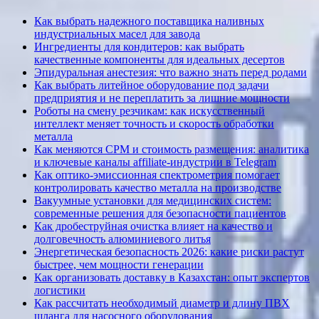
Как выбрать надежного поставщика наливных
индустриальных масел для завода
Ингредиенты для кондитеров: как выбрать
качественные компоненты для идеальных десертов
Эпидуральная анестезия: что важно знать перед родами
Как выбрать литейное оборудование под задачи
предприятия и не переплатить за лишние мощности
Роботы на смену резчикам: как искусственный
интеллект меняет точность и скорость обработки
металла
Как меняются CPM и стоимость размещения: аналитика
и ключевые каналы affiliate-индустрии в Telegram
Как оптико-эмиссионная спектрометрия помогает
контролировать качество металла на производстве
Вакуумные установки для медицинских систем:
современные решения для безопасности пациентов
Как дробеструйная очистка влияет на качество и
долговечность алюминиевого литья
Энергетическая безопасность 2026: какие риски растут
быстрее, чем мощности генерации
Как организовать доставку в Казахстан: опыт экспертов
логистики
Как рассчитать необходимый диаметр и длину ПВХ
шланга для насосного оборудования