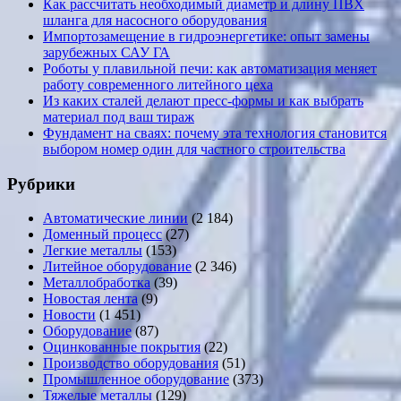
Как рассчитать необходимый диаметр и длину ПВХ
шланга для насосного оборудования
Импортозамещение в гидроэнергетике: опыт замены
зарубежных САУ ГА
Роботы у плавильной печи: как автоматизация меняет
работу современного литейного цеха
Из каких сталей делают пресс-формы и как выбрать
материал под ваш тираж
Фундамент на сваях: почему эта технология становится
выбором номер один для частного строительства
Рубрики
Автоматические линии
(2 184)
Доменный процесс
(27)
Легкие металлы
(153)
Литейное оборудование
(2 346)
Металлобработка
(39)
Новостая лента
(9)
Новости
(1 451)
Оборудование
(87)
Оцинкованные покрытия
(22)
Производство оборудования
(51)
Промышленное оборудование
(373)
Тяжелые металлы
(129)