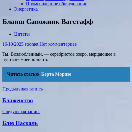
Промышленное оборудование
Энергетика
Бланш Сапожник Вагстафф
Цитаты
16/10/2025
stromet
Нет комментариев
Ты, Возлюбленный, — серебристое озеро, мерцающее в
пустыне моей юности.
Читать статью
Берта Моризо
Навигация
Предыдущая запись
по
Блаженство
записям
Следующая запись
Блез Паскаль