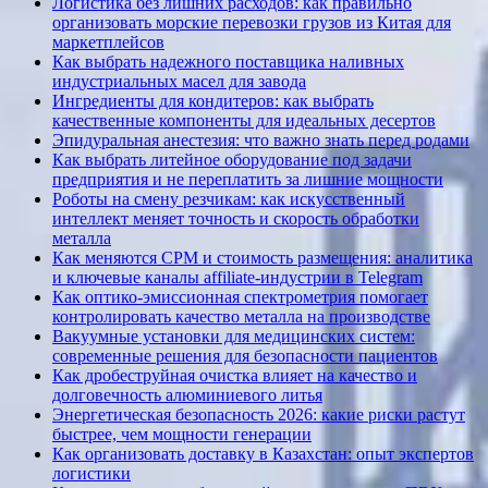
Логистика без лишних расходов: как правильно
организовать морские перевозки грузов из Китая для
маркетплейсов
Как выбрать надежного поставщика наливных
индустриальных масел для завода
Ингредиенты для кондитеров: как выбрать
качественные компоненты для идеальных десертов
Эпидуральная анестезия: что важно знать перед родами
Как выбрать литейное оборудование под задачи
предприятия и не переплатить за лишние мощности
Роботы на смену резчикам: как искусственный
интеллект меняет точность и скорость обработки
металла
Как меняются CPM и стоимость размещения: аналитика
и ключевые каналы affiliate-индустрии в Telegram
Как оптико-эмиссионная спектрометрия помогает
контролировать качество металла на производстве
Вакуумные установки для медицинских систем:
современные решения для безопасности пациентов
Как дробеструйная очистка влияет на качество и
долговечность алюминиевого литья
Энергетическая безопасность 2026: какие риски растут
быстрее, чем мощности генерации
Как организовать доставку в Казахстан: опыт экспертов
логистики