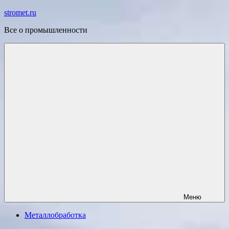
Перейти
stromet.ru
к
Все о промышленности
содержимому
Меню
Металлобработка