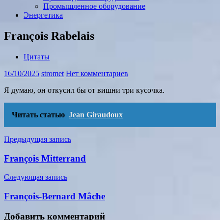
Промышленное оборудование
Энергетика
François Rabelais
Цитаты
16/10/2025
stromet
Нет комментариев
Я думаю, он откусил бы от вишни три кусочка.
Читать статью
Jean Giraudoux
Навигация
Предыдущая запись
по
François Mitterrand
записям
Следующая запись
François-Bernard Mâche
Добавить комментарий