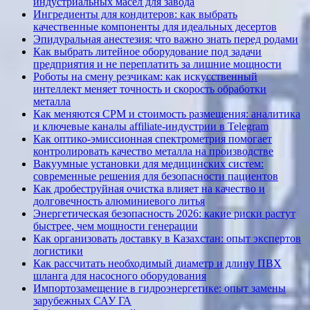
индустриальных масел для завода
Ингредиенты для кондитеров: как выбрать
качественные компоненты для идеальных десертов
Эпидуральная анестезия: что важно знать перед родами
Как выбрать литейное оборудование под задачи
предприятия и не переплатить за лишние мощности
Роботы на смену резчикам: как искусственный
интеллект меняет точность и скорость обработки
металла
Как меняются CPM и стоимость размещения: аналитика
и ключевые каналы affiliate-индустрии в Telegram
Как оптико-эмиссионная спектрометрия помогает
контролировать качество металла на производстве
Вакуумные установки для медицинских систем:
современные решения для безопасности пациентов
Как дробеструйная очистка влияет на качество и
долговечность алюминиевого литья
Энергетическая безопасность 2026: какие риски растут
быстрее, чем мощности генерации
Как организовать доставку в Казахстан: опыт экспертов
логистики
Как рассчитать необходимый диаметр и длину ПВХ
шланга для насосного оборудования
Импортозамещение в гидроэнергетике: опыт замены
зарубежных САУ ГА