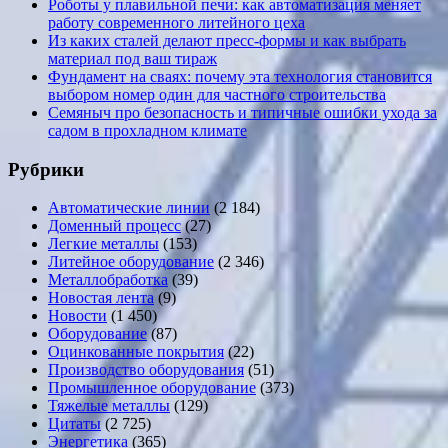
Роботы у плавильной печи: как автоматизация меняет
работу современного литейного цеха
Из каких сталей делают пресс-формы и как выбрать
материал под ваш тираж
Фундамент на сваях: почему эта технология становится
выбором номер один для частного строительства
Семяныч про безопасность и типичные ошибки ухода за
садом в прохладном климате
Рубрики
Автоматические линии
(2 184)
Доменный процесс
(27)
Легкие металлы
(153)
Литейное оборудование
(2 346)
Металлобработка
(39)
Новостая лента
(9)
Новости
(1 450)
Оборудование
(87)
Оцинкованные покрытия
(22)
Производство оборудования
(51)
Промышленное оборудование
(373)
Тяжелые металлы
(129)
Цитаты
(2 725)
Энергетика
(365)