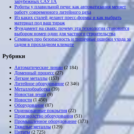
зарубежных САУ ГА
Роботы у плавильной печи: как автоматизация меняет
работу современного литейного цеха
Из каких сталей делают пресс-формы и как выбрать
материал под ваш тираж
Фундамент на сваях: почему эта технология становится
выбором номер один для частного строительства
Семяныч про безопасность и типичные ошибки ухода за
садом в прохладном климате
Рубрики
Автоматические линии
(2 184)
Доменный процесс
(27)
Легкие металлы
(153)
Литейное оборудование
(2 346)
Металлобработка
(39)
Новостая лента
(9)
Новости
(1 450)
Оборудование
(87)
Оцинкованные покрытия
(22)
Производство оборудования
(51)
Промышленное оборудование
(373)
Тяжелые металлы
(129)
Цитаты
(2 725)