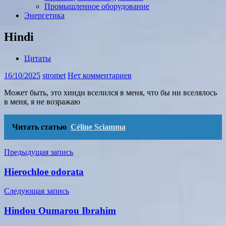
Промышленное оборудование
Энергетика
Hindi
Цитаты
16/10/2025
stromet
Нет комментариев
Может быть, это хинди вселился в меня, что бы ни вселялось
в меня, я не возражаю
Читать статью
Céline Sciamma
Навигация
Предыдущая запись
по
Hierochloe odorata
записям
Следующая запись
Hindou Oumarou Ibrahim