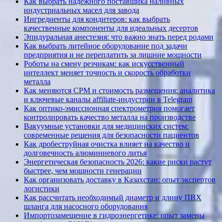
Как выбрать надежного поставщика наливных
индустриальных масел для завода
Ингредиенты для кондитеров: как выбрать
качественные компоненты для идеальных десертов
Эпидуральная анестезия: что важно знать перед родами
Как выбрать литейное оборудование под задачи
предприятия и не переплатить за лишние мощности
Роботы на смену резчикам: как искусственный
интеллект меняет точность и скорость обработки
металла
Как меняются CPM и стоимость размещения: аналитика
и ключевые каналы affiliate-индустрии в Telegram
Как оптико-эмиссионная спектрометрия помогает
контролировать качество металла на производстве
Вакуумные установки для медицинских систем:
современные решения для безопасности пациентов
Как дробеструйная очистка влияет на качество и
долговечность алюминиевого литья
Энергетическая безопасность 2026: какие риски растут
быстрее, чем мощности генерации
Как организовать доставку в Казахстан: опыт экспертов
логистики
Как рассчитать необходимый диаметр и длину ПВХ
шланга для насосного оборудования
Импортозамещение в гидроэнергетике: опыт замены