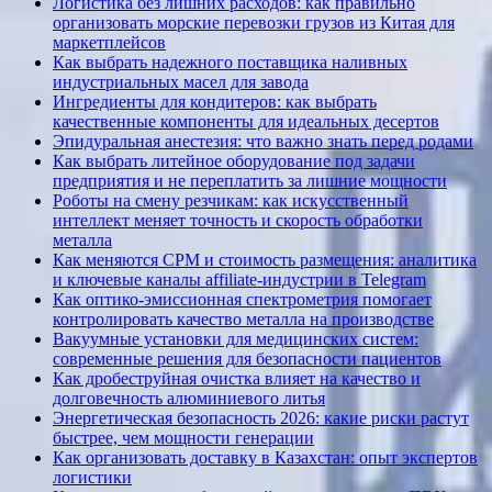
Логистика без лишних расходов: как правильно
организовать морские перевозки грузов из Китая для
маркетплейсов
Как выбрать надежного поставщика наливных
индустриальных масел для завода
Ингредиенты для кондитеров: как выбрать
качественные компоненты для идеальных десертов
Эпидуральная анестезия: что важно знать перед родами
Как выбрать литейное оборудование под задачи
предприятия и не переплатить за лишние мощности
Роботы на смену резчикам: как искусственный
интеллект меняет точность и скорость обработки
металла
Как меняются CPM и стоимость размещения: аналитика
и ключевые каналы affiliate-индустрии в Telegram
Как оптико-эмиссионная спектрометрия помогает
контролировать качество металла на производстве
Вакуумные установки для медицинских систем:
современные решения для безопасности пациентов
Как дробеструйная очистка влияет на качество и
долговечность алюминиевого литья
Энергетическая безопасность 2026: какие риски растут
быстрее, чем мощности генерации
Как организовать доставку в Казахстан: опыт экспертов
логистики