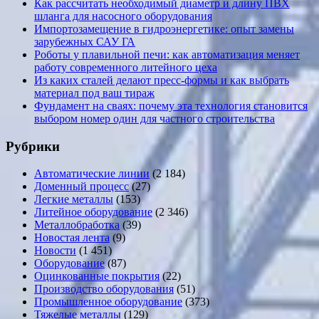
Как рассчитать необходимый диаметр и длину ПВХ
шланга для насосного оборудования
Импортозамещение в гидроэнергетике: опыт замены
зарубежных САУ ГА
Роботы у плавильной печи: как автоматизация меняет
работу современного литейного цеха
Из каких сталей делают пресс-формы и как выбрать
материал под ваш тираж
Фундамент на сваях: почему эта технология становится
выбором номер один для частного строительства
Рубрики
Автоматические линии
(2 184)
Доменный процесс
(27)
Легкие металлы
(153)
Литейное оборудование
(2 346)
Металлобработка
(39)
Новостая лента
(9)
Новости
(1 451)
Оборудование
(87)
Оцинкованные покрытия
(22)
Производство оборудования
(51)
Промышленное оборудование
(373)
Тяжелые металлы
(129)