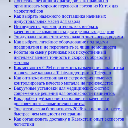
Логистика без лишних расходов: как правильно
организовать морские перевозки грузов из Китая для
маркетплейсов
Как выбрать надежного поставщика наливных
индустриальных масел для завода
Ингредиенты для кондитеров: как выбрать
качественные компоненты для идеальных десертов
Эпидуральная анестезия: что важно знать перед родами
Как выбрать литейное оборудование под задачи
предприятия и не переплатить за лишние мощности
Роботы на смену резчикам: как искусственный
интеллект меняет точность и скорость обработки
металла
Как меняются CPM и стоимость размещения: аналитика
и ключевые каналы affiliate-индустрии в Telegram
Как оптико-эмиссионная спектрометрия помогает
контролировать качество металла на производстве
Вакуумные установки для медицинских систем:
современные решения для безопасности пациентов
Как дробеструйная очистка влияет на качество и
долговечность алюминиевого литья
Энергетическая безопасность 2026: какие риски растут
быстрее, чем мощности генерации
Как организовать доставку в Казахстан: опыт экспертов
логистики