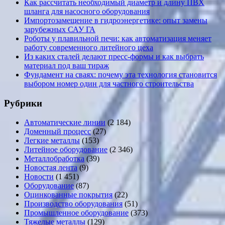
Как рассчитать необходимый диаметр и длину ПВХ
шланга для насосного оборудования
Импортозамещение в гидроэнергетике: опыт замены
зарубежных САУ ГА
Роботы у плавильной печи: как автоматизация меняет
работу современного литейного цеха
Из каких сталей делают пресс-формы и как выбрать
материал под ваш тираж
Фундамент на сваях: почему эта технология становится
выбором номер один для частного строительства
Рубрики
Автоматические линии
(2 184)
Доменный процесс
(27)
Легкие металлы
(153)
Литейное оборудование
(2 346)
Металлобработка
(39)
Новостая лента
(9)
Новости
(1 451)
Оборудование
(87)
Оцинкованные покрытия
(22)
Производство оборудования
(51)
Промышленное оборудование
(373)
Тяжелые металлы
(129)