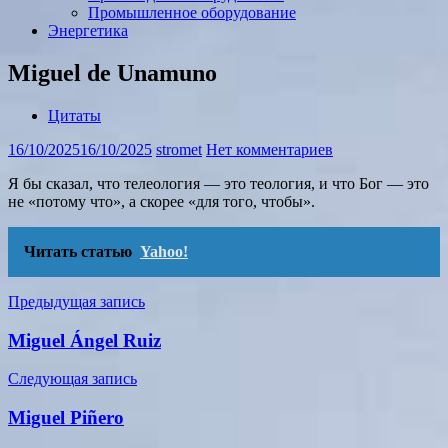
Промышленное оборудование
Энергетика
Miguel de Unamuno
Цитаты
16/10/2025
16/10/2025
stromet
Нет комментариев
Я бы сказал, что телеология — это теология, и что Бог — это
не «потому что», а скорее «для того, чтобы».
Читать статью
Yahoo!
Навигация
Предыдущая запись
по
Miguel Ángel Ruiz
записям
Следующая запись
Miguel Piñero