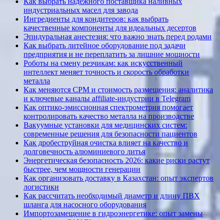
Как выбрать надежного поставщика наливных
индустриальных масел для завода
Ингредиенты для кондитеров: как выбрать
качественные компоненты для идеальных десертов
Эпидуральная анестезия: что важно знать перед родами
Как выбрать литейное оборудование под задачи
предприятия и не переплатить за лишние мощности
Роботы на смену резчикам: как искусственный
интеллект меняет точность и скорость обработки
металла
Как меняются CPM и стоимость размещения: аналитика
и ключевые каналы affiliate-индустрии в Telegram
Как оптико-эмиссионная спектрометрия помогает
контролировать качество металла на производстве
Вакуумные установки для медицинских систем:
современные решения для безопасности пациентов
Как дробеструйная очистка влияет на качество и
долговечность алюминиевого литья
Энергетическая безопасность 2026: какие риски растут
быстрее, чем мощности генерации
Как организовать доставку в Казахстан: опыт экспертов
логистики
Как рассчитать необходимый диаметр и длину ПВХ
шланга для насосного оборудования
Импортозамещение в гидроэнергетике: опыт замены