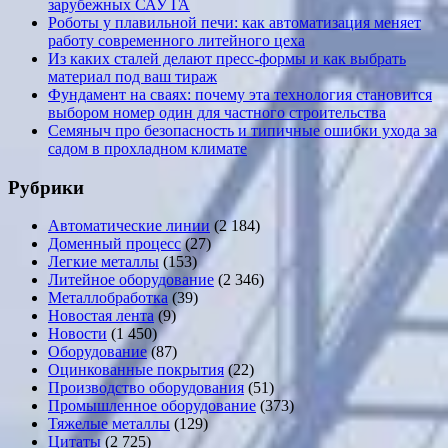
зарубежных САУ ГА
Роботы у плавильной печи: как автоматизация меняет
работу современного литейного цеха
Из каких сталей делают пресс-формы и как выбрать
материал под ваш тираж
Фундамент на сваях: почему эта технология становится
выбором номер один для частного строительства
Семяныч про безопасность и типичные ошибки ухода за
садом в прохладном климате
Рубрики
Автоматические линии
(2 184)
Доменный процесс
(27)
Легкие металлы
(153)
Литейное оборудование
(2 346)
Металлобработка
(39)
Новостая лента
(9)
Новости
(1 450)
Оборудование
(87)
Оцинкованные покрытия
(22)
Производство оборудования
(51)
Промышленное оборудование
(373)
Тяжелые металлы
(129)
Цитаты
(2 725)