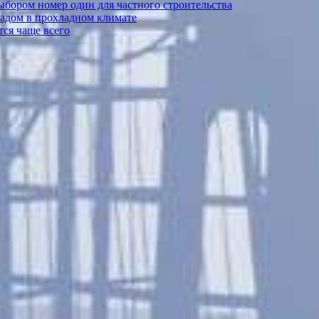
выбором номер один для частного строительства
садом в прохладном климате
ся чаще всего