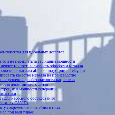
 компоненты для идеальных десертов
тия и не переплатить за лишние мощности
меняет точность и скорость обработки металла
лючевые каналы affiliate-индустрии в Telegram
ировать качество металла на производстве
ные решения для безопасности пациентов
ечность алюминиевого литья
ыстрее, чем мощности генерации
логистики
а для насосного оборудования
рубежных САУ ГА
боту современного литейного цеха
риал под ваш тираж