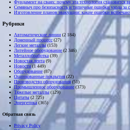
Фундамент на сваях: почему эта технология становится 
Семяныч про безопасность и типичные ошибки ухода за 
Изготовление планов эвакуации: какие ошибки встречают
Рубрики
Автоматические линии
(2 184)
Доменный процесс
(27)
Легкие металлы
(153)
Литейное оборудование
(2 346)
Металлобработка
(39)
Новостая лента
(9)
Новости
(1 449)
Оборудование
(87)
Оцинкованные покрытия
(22)
Производство оборудования
(51)
Промышленное оборудование
(373)
Тяжелые металлы
(129)
Цитаты
(2 725)
Энергетика
(365)
Обратная связь
Privacy Policy