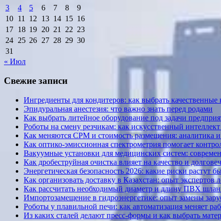
3
4
5
6
7
8
9
10
11
12
13
14
15
16
17
18
19
20
21
22
23
24
25
26
27
28
29
30
31
« Июл
Свежие записи
Ингредиенты для кондитеров: как выбрать качественные
Эпидуральная анестезия: что важно знать перед родами
Как выбрать литейное оборудование под задачи предприя
Роботы на смену резчикам: как искусственный интеллект 
Как меняются CPM и стоимость размещения: аналитика и к
Как оптико-эмиссионная спектрометрия помогает контрол
Вакуумные установки для медицинских систем: современ
Как дробеструйная очистка влияет на качество и долгов
Энергетическая безопасность 2026: какие риски растут б
Как организовать доставку в Казахстан: опыт экспертов 
Как рассчитать необходимый диаметр и длину ПВХ шланг
Импортозамещение в гидроэнергетике: опыт замены за
Роботы у плавильной печи: как автоматизация меняет ра
Из каких сталей делают пресс-формы и как выбрать мате