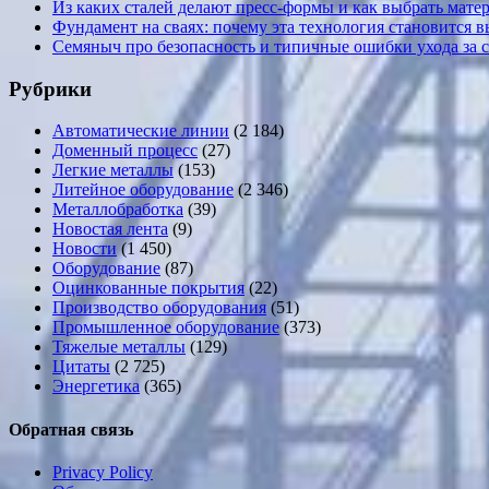
Из каких сталей делают пресс-формы и как выбрать мате
Фундамент на сваях: почему эта технология становится 
Семяныч про безопасность и типичные ошибки ухода за 
Рубрики
Автоматические линии
(2 184)
Доменный процесс
(27)
Легкие металлы
(153)
Литейное оборудование
(2 346)
Металлобработка
(39)
Новостая лента
(9)
Новости
(1 450)
Оборудование
(87)
Оцинкованные покрытия
(22)
Производство оборудования
(51)
Промышленное оборудование
(373)
Тяжелые металлы
(129)
Цитаты
(2 725)
Энергетика
(365)
Обратная связь
Privacy Policy