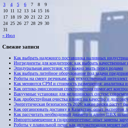
3
4
5
6
7
8
9
10
11
12
13
14
15
16
17
18
19
20
21
22
23
24
25
26
27
28
29
30
31
« Июл
Свежие записи
Как выбрать надежного поставщика наливных индустриал
Ингредиенты для кондитеров: как выбрать качественные
Эпидуральная анестезия: что важно знать перед родами
Как выбрать литейное оборудование под задачи предприя
Роботы на смену резчикам: как искусственный интеллект 
Как меняются CPM и стоимость размещения: аналитика и к
Как оптико-эмиссионная спектрометрия помогает контрол
Вакуумные установки для медицинских систем: современ
Как дробеструйная очистка влияет на качество и долгов
Энергетическая безопасность 2026: какие риски растут б
Как организовать доставку в Казахстан: опыт экспертов 
Как рассчитать необходимый диаметр и длину ПВХ шланг
Импортозамещение в гидроэнергетике: опыт замены за
Роботы у плавильной печи: как автоматизация меняет ра