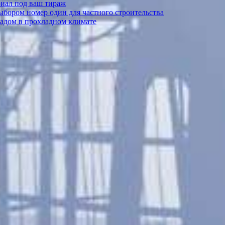
риал под ваш тираж
выбором номер один для частного строительства
садом в прохладном климате