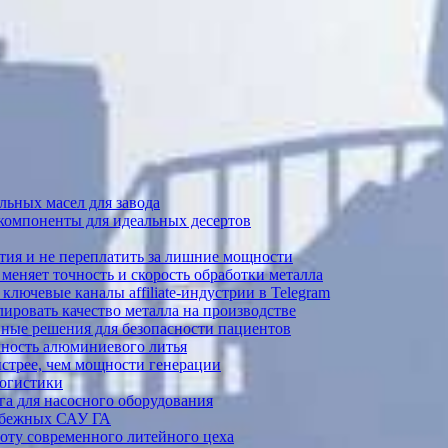
ьных масел для завода
 компоненты для идеальных десертов
тия и не переплатить за лишние мощности
меняет точность и скорость обработки металла
лючевые каналы affiliate-индустрии в Telegram
ировать качество металла на производстве
ные решения для безопасности пациентов
ечность алюминиевого литья
ыстрее, чем мощности генерации
логистики
а для насосного оборудования
рубежных САУ ГА
боту современного литейного цеха