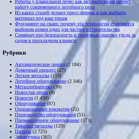
Роботы у плавильной печи: как автоматизация меняет
работу современного литейного цеха
Из каких сталей делают пресс-формы и как выбрать
материал под ваш тираж
Фундамент на сваях: почему эта технология становится
выбором номер один для частного строительства
Семяныч про безопасность и типичные ошибки ухода за
садом в прохладном климате
Рубрики
Автоматические линии
(2 184)
Доменный процесс
(27)
Легкие металлы
(153)
Литейное оборудование
(2 346)
Металлобработка
(39)
Новостая лента
(9)
Новости
(1 450)
Оборудование
(87)
Оцинкованные покрытия
(22)
Производство оборудования
(51)
Промышленное оборудование
(373)
Тяжелые металлы
(129)
Цитаты
(2 725)
Энергетика
(365)