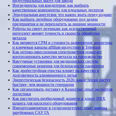
индустриальных масел для завода
Ингредиенты для кондитеров: как выбрать
качественные компоненты для идеальных десертов
Эпидуральная анестезия: что важно знать перед родами
Как выбрать литейное оборудование под задачи
предприятия и не переплатить за лишние мощности
Роботы на смену резчикам: как искусственный
интеллект меняет точность и скорость обработки
металла
Как меняются CPM и стоимость размещения: аналитика
и ключевые каналы affiliate-индустрии в Telegram
Как оптико-эмиссионная спектрометрия помогает
контролировать качество металла на производстве
Вакуумные установки для медицинских систем:
современные решения для безопасности пациентов
Как дробеструйная очистка влияет на качество и
долговечность алюминиевого литья
Энергетическая безопасность 2026: какие риски растут
быстрее, чем мощности генерации
Как организовать доставку в Казахстан: опыт экспертов
логистики
Как рассчитать необходимый диаметр и длину ПВХ
шланга для насосного оборудования
Импортозамещение в гидроэнергетике: опыт замены
зарубежных САУ ГА