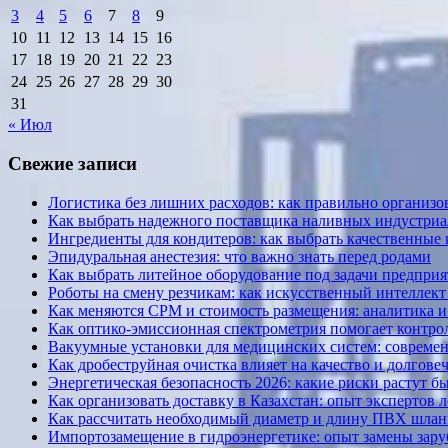
3
4
5
6
7
8
9
10
11
12
13
14
15
16
17
18
19
20
21
22
23
24
25
26
27
28
29
30
31
« Июл
Свежие записи
Логистика без лишних расходов: как правильно организов
Как выбрать надежного поставщика наливных индустриал
Ингредиенты для кондитеров: как выбрать качественные
Эпидуральная анестезия: что важно знать перед родами
Как выбрать литейное оборудование под задачи предприя
Роботы на смену резчикам: как искусственный интеллект 
Как меняются CPM и стоимость размещения: аналитика и к
Как оптико-эмиссионная спектрометрия помогает контрол
Вакуумные установки для медицинских систем: современ
Как дробеструйная очистка влияет на качество и долгов
Энергетическая безопасность 2026: какие риски растут б
Как организовать доставку в Казахстан: опыт экспертов 
Как рассчитать необходимый диаметр и длину ПВХ шланг
Импортозамещение в гидроэнергетике: опыт замены за