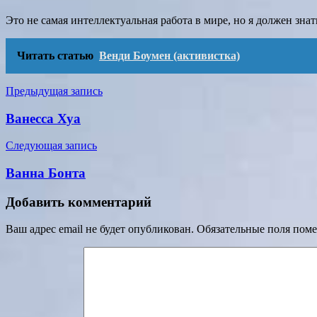
Это не самая интеллектуальная работа в мире, но я должен знат
Читать статью
Венди Боумен (активистка)
Навигация
Предыдущая запись
по
Ванесса Хуа
записям
Следующая запись
Ванна Бонта
Добавить комментарий
Ваш адрес email не будет опубликован.
Обязательные поля пом