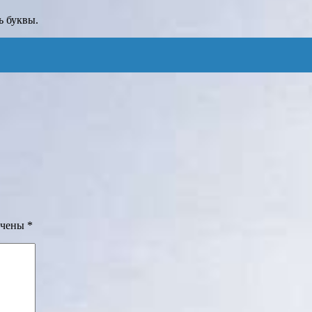
ь буквы.
ечены
*