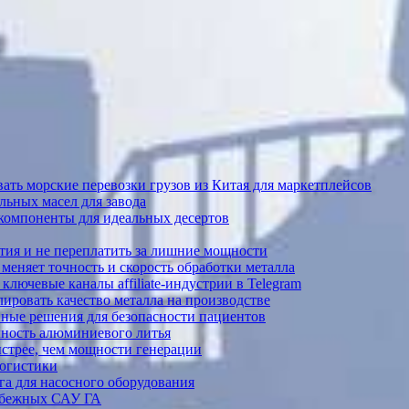
ать морские перевозки грузов из Китая для маркетплейсов
ьных масел для завода
 компоненты для идеальных десертов
тия и не переплатить за лишние мощности
меняет точность и скорость обработки металла
лючевые каналы affiliate-индустрии в Telegram
ировать качество металла на производстве
ные решения для безопасности пациентов
ечность алюминиевого литья
ыстрее, чем мощности генерации
логистики
а для насосного оборудования
рубежных САУ ГА