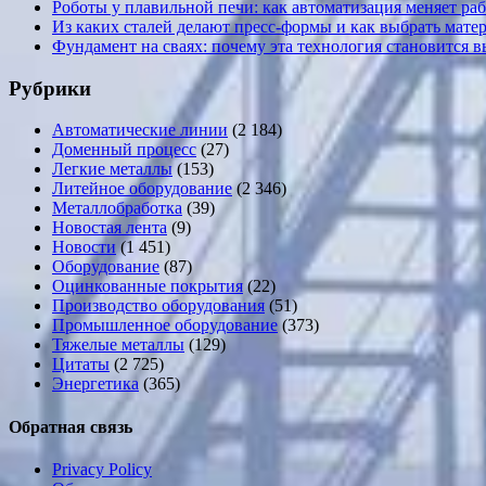
Роботы у плавильной печи: как автоматизация меняет ра
Из каких сталей делают пресс-формы и как выбрать мате
Фундамент на сваях: почему эта технология становится 
Рубрики
Автоматические линии
(2 184)
Доменный процесс
(27)
Легкие металлы
(153)
Литейное оборудование
(2 346)
Металлобработка
(39)
Новостая лента
(9)
Новости
(1 451)
Оборудование
(87)
Оцинкованные покрытия
(22)
Производство оборудования
(51)
Промышленное оборудование
(373)
Тяжелые металлы
(129)
Цитаты
(2 725)
Энергетика
(365)
Обратная связь
Privacy Policy