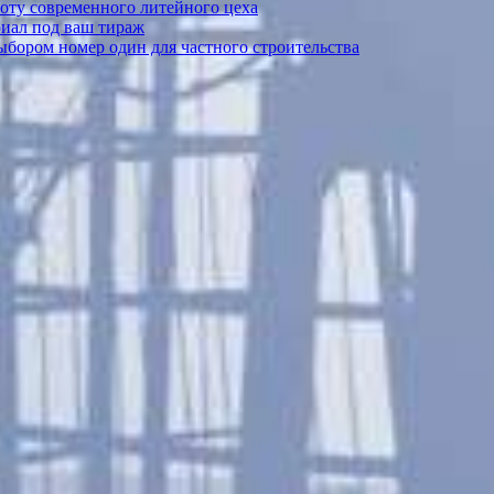
боту современного литейного цеха
риал под ваш тираж
выбором номер один для частного строительства