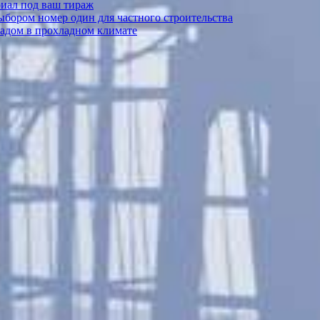
риал под ваш тираж
выбором номер один для частного строительства
садом в прохладном климате