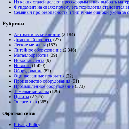
Из каких сталей делают пресс-формы и как выбрать мате
Фундамент на сваях: почему эта технология становится 
Семяныч про безопасность и типичные ошибки ухода за 
Рубрики
Автоматические линии
(2 184)
Доменный процесс
(27)
Легкие металлы
(153)
Литейное оборудование
(2 346)
Металлобработка
(39)
Новостая лента
(9)
Новости
(1 450)
Оборудование
(87)
Оцинкованные покрытия
(22)
Производство оборудования
(51)
Промышленное оборудование
(373)
Тяжелые металлы
(129)
Цитаты
(2 725)
Энергетика
(365)
Обратная связь
Privacy Policy