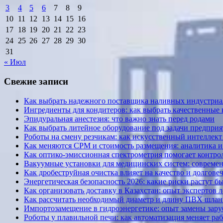
3
4
5
6
7
8
9
10
11
12
13
14
15
16
17
18
19
20
21
22
23
24
25
26
27
28
29
30
31
« Июл
Свежие записи
Как выбрать надежного поставщика наливных индустриал
Ингредиенты для кондитеров: как выбрать качественные
Эпидуральная анестезия: что важно знать перед родами
Как выбрать литейное оборудование под задачи предприя
Роботы на смену резчикам: как искусственный интеллект 
Как меняются CPM и стоимость размещения: аналитика и к
Как оптико-эмиссионная спектрометрия помогает контрол
Вакуумные установки для медицинских систем: современ
Как дробеструйная очистка влияет на качество и долгов
Энергетическая безопасность 2026: какие риски растут б
Как организовать доставку в Казахстан: опыт экспертов 
Как рассчитать необходимый диаметр и длину ПВХ шланг
Импортозамещение в гидроэнергетике: опыт замены за
Роботы у плавильной печи: как автоматизация меняет ра