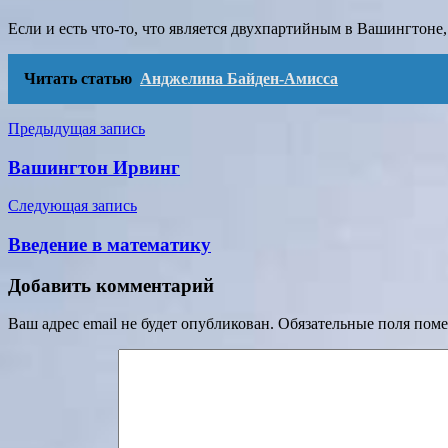
Если и есть что-то, что является двухпартийным в Вашингтоне,
Читать статью
Анджелина Байден-Амисса
Навигация
Предыдущая запись
по
Вашингтон Ирвинг
записям
Следующая запись
Введение в математику
Добавить комментарий
Ваш адрес email не будет опубликован.
Обязательные поля пом