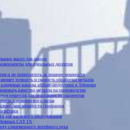
ьных масел для завода
 компоненты для идеальных десертов
тия и не переплатить за лишние мощности
меняет точность и скорость обработки металла
лючевые каналы affiliate-индустрии в Telegram
ировать качество металла на производстве
ные решения для безопасности пациентов
ечность алюминиевого литья
ыстрее, чем мощности генерации
логистики
а для насосного оборудования
рубежных САУ ГА
боту современного литейного цеха