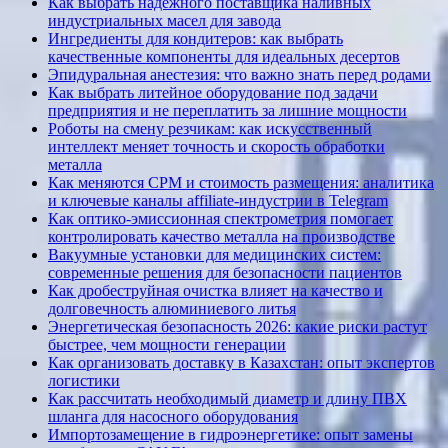
Как выбрать надежного поставщика наливных
индустриальных масел для завода
Ингредиенты для кондитеров: как выбрать
качественные компоненты для идеальных десертов
Эпидуральная анестезия: что важно знать перед родами
Как выбрать литейное оборудование под задачи
предприятия и не переплатить за лишние мощности
Роботы на смену резчикам: как искусственный
интеллект меняет точность и скорость обработки
металла
Как меняются CPM и стоимость размещения: аналитика
и ключевые каналы affiliate-индустрии в Telegram
Как оптико-эмиссионная спектрометрия помогает
контролировать качество металла на производстве
Вакуумные установки для медицинских систем:
современные решения для безопасности пациентов
Как дробеструйная очистка влияет на качество и
долговечность алюминиевого литья
Энергетическая безопасность 2026: какие риски растут
быстрее, чем мощности генерации
Как организовать доставку в Казахстан: опыт экспертов
логистики
Как рассчитать необходимый диаметр и длину ПВХ
шланга для насосного оборудования
Импортозамещение в гидроэнергетике: опыт замены