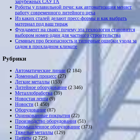
зарубежных САУ ГА
Роботы у плавильной печи: как автоматизация меняет
работу современного литейного цеха
Из каких сталей делают пресс-формы и как выбрать
материал под ваш тираж
Фундамент на сваях: почему эта технология становится
выбором номер один для частного строительства
Семяныч про безопасность и типичные ошибки ухода за
садом в прохладном климате
Рубрики
Автоматические линии
(2 184)
Доменный процесс
(27)
Легкие металлы
(153)
Литейное оборудование
(2 346)
Металлобработка
(39)
Новостая лента
(9)
Новости
(1 450)
Оборудование
(87)
Оцинкованные покрытия
(22)
Производство оборудования
(51)
Промышленное оборудование
(373)
Тяжелые металлы
(129)
Цитаты
(2 725)