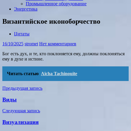
Промышленное оборудование
Энергетика
Византийское иконоборчество
Цитаты
16/10/2025
stromet
Нет комментариев
Бог есть дух, и те, кто поклоняется ему, должны поклоняться
ему в духе и истине.
Читать статью
Aïcha Tachinouite
Навигация
Предыдущая запись
по
Виды
записям
Следующая запись
Визуализация