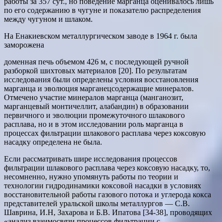
работы за 357 сут., но поведение марганца оценивалось лишь
по его содержанию в чугуне и показателю распределения
между чугуном и шлаком.
На Енакиевском металлургическом заводе в 1964 г. была
заморожена
доменная печь объемом 426 м, с последующей ручной
разборкой шихтовых материалов [20]. По результатам
исследования были определены условия восстановления
марганца и эволюция марганецсодержащие минералов.
Отмечено участие минералов марганца (манганозит,
марганцевый монтичеллит, алабандин) в образовании
первичного и эволюции промежуточного шлакового
расплава, но и в этом исследовании роль марганца в
процессах фильтрации шлакового расплава через коксовую
насадку определена не была.
Если рассматривать шире исследования процессов
фильтрации шлакового расплава через коксовую насадку, то,
несомненно, нужно упомянуть работы по теории и
технологии гидродинамики коксовой насадки в условиях
восстановительной работы газового потока и углерода кокса
представителей уральской школы металлургов — C.B.
Шаврина, И.Н, Захарова и Б.В. Ипатова [34-38], проводящих
«анализ взаимосвязи процессов фильтрации с