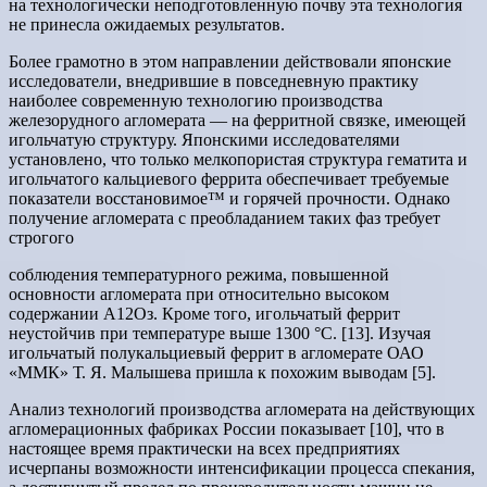
на технологически неподготовленную почву эта технология
не принесла ожидаемых результатов.
Более грамотно в этом направлении действовали японские
исследователи, внедрившие в повседневную практику
наиболее современную технологию производства
железорудного агломерата — на ферритной связке, имеющей
игольчатую структуру. Японскими исследователями
установлено, что только мелкопористая структура гематита и
игольчатого кальциевого феррита обеспечивает требуемые
показатели восстановимое™ и горячей прочности. Однако
получение агломерата с преобладанием таких фаз требует
строгого
соблюдения температурного режима, повышенной
основности агломерата при относительно высоком
содержании А12Оз. Кроме того, игольчатый феррит
неустойчив при температуре выше 1300 °С. [13]. Изучая
игольчатый полукальциевый феррит в агломерате ОАО
«ММК» Т. Я. Малышева пришла к похожим выводам [5].
Анализ технологий производства агломерата на действующих
агломерационных фабриках России показывает [10], что в
настоящее время практически на всех предприятиях
исчерпаны возможности интенсификации процесса спекания,