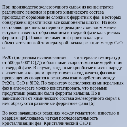
При производстве железорудного сырья из концентратов
различного генезиса и разного химического состава
происходит образование сложных ферритных фаз, в которых
обнаружены практически все компоненты шихты. Из всех
составляющих шихты первой в реакцию с оксидом железа
вступает известь с образованием в твердой фазе кальциевых
ферритов [5]. Появление именно ферритов кальция
объясняется низкой температурой начала реакции между СаО
и
Ре20з (по разным исследованиям — в интервале температур
от 500 до 900° С [7]) и большими скоростями взаимодействия
в твердой фазе. В случае, когда в микрообъеме шихты наряду
с известью и кварцем присутствует оксид железа, фазовые
превращения сводятся к реакциям взаимодействия между
Ре2Оз, СаО и 8Ю2. По характеру расположения минеральных
фаз в агломерате можно констатировать, что первыми
продуктами реакции были ферриты кальция. Но в
зависимости от химического состава железорудного сырья в
нем образуются различные ферритные фазы [6].
Во всех начавшихся реакциях между гематитом, известью и
кварцем наблюдалась четкая последовательность
кристаллизации фаз. Кристаллический СаО и