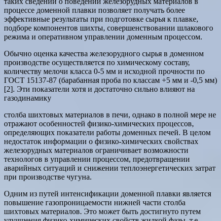
таких сведений о поведении железорудных материалов в
процессе доменной плавки позволяет получать более
эффективные результаты при подготовке сырья к плавке,
подборе компонентов шихты, совершенствовании шлакового
режима и оперативном управлении доменным процессом.
Обычно оценка качества железорудного сырья в доменном
производстве осуществляется по химическому составу,
количеству мелочи класса 0-5 мм и исходной прочности по
ГОСТ 15137-87 (барабанная проба по классам +5 мм и -0,5 мм)
[2]. Эти показатели хотя и достаточно сильно влияют на
газодинамику
столба шихтовых материалов в печи, однако в полной мере не
отражают особенностей физико-химических процессов,
определяющих показатели работы доменных печей. В целом
недостаток информации о физико-химических свойствах
железорудных материалов ограничивает возможности
технологов в управлении процессом, предотвращении
аварийных ситуаций и снижении теплоэнергетических затрат
при производстве чугуна.
Одним из путей интенсификации доменной плавки является
повышение газопроницаемости нижней части столба
шихтовых материалов. Это может быть достигнуто путем
улучшения физико-химических свойств жидкой фазы, т.е.