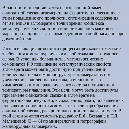
В частности, представляется перспективной замена
силикатной связки агломерата на ферритную и связанное с
этим повышение его прочности, оптимизация содержания
М§0 и МпО в агломерате с точки зрения комплекса
металлургических свойств и влияние оксидов магния и
марганца на процессы загромождения коксовой насадки горна
доменной печи.
Интенсификация доменного процесса предъявляет жесткие
требования к металлургическим свойствам железорудного
сырья. В условиях большинства металлургических
комбинатов РФ повышение металлургических свойств
агломерата может быть достигнуто при уменьшении
количества стекла в микроструктуре агломерата путем
увеличения количества расплава, изменением его
химического и минералогического состава и снижением
температуры плавления. Эти цели могут быть достигнуты
при замене силикатной связки в агломерате на
ферритнокальциевую. Но, к сожалению, работ, посвященных
повышению прочности агломерата за счет преобразования
силикатной связки, раскристаллизации стекла и т.д. мало. В
этой связи хочется отметить ряд работ Е.Ф. Вегмана и Т.Я.
Малышевой [3 — 6] по минералогии и петрографии
железорудных агломератов.