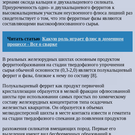
зернами оксида кальция и двухкальциевого силиката.
Приуроченность одно- и двухкальциевого ферритов к
высококальциевым участкам неусвоенного флюса лишний раз
свидетельствует о том, что эти ферритные фазы являются
составляющими высокоофлюсованного сырья.
Читать статью
Какую роль играет флюс в доменном
процессе - Все о сварке
В реальных железорудных шихтах основным продуктом
ферритообразования на стадии твердофазного упрочнения
сырья обычной основности (0,3-2,0) является полукальциевый
феррит и фазы, близкие к нему по составу [8].
Полукальциевый феррит как продукт первичной
кристаллизации образуется в мелкой фракции офлюсованной
шихты при использовании самых простых по химическому
составу железорудных концентратов типа осадочных
железистых кварцитов. Он образуется в объемах
мелкодисперсной шихты в месте контакта извести и гематита
на стадии твердофазного спекания до появления продуктов
разложения силикатов вмещающих пород. Первые его
выделения имеют вид бесформенных образований в