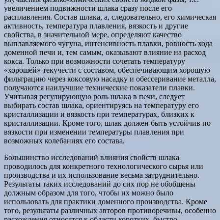
увеличением подвижности шлака сразу после его
расплавления. Состав шлака, а, следовательно, его химическая
активность, температура плавления, вязкость и другие
свойства, в значительной мере, определяют качество
выплавляемого чугуна, интенсивность плавки, ровность хода
доменной печи и, тем самым, оказывают влияние на расход
кокса. Только при возможности сочетать температуру
«хорошей» текучести с составом, обеспечивающим хорошую
фильтрацию через коксовую насадку и обессеривание металла,
получаются наилучшие технические показатели плавки.
Учитывая регулирующую роль шлака в печи, следует
выбирать состав шлака, ориентируясь на температуру его
кристаллизации и вязкость при температурах, близких к
кристаллизации. Кроме того, шлак должен быть устойчив по
вязкости при изменении температуры плавления при
возможных колебаниях его состава.
Большинство исследований влияния свойств шлака
проводилось для конкретного технологического сырья или
производства и их использование весьма затруднительно.
Результаты таких исследований до сих пор не обобщены
должным образом для того, чтобы их можно было
использовать для практики доменного производства. Кроме
того, результаты различных авторов противоречивы, особенно
расхождения относятся к области коротких, быстро