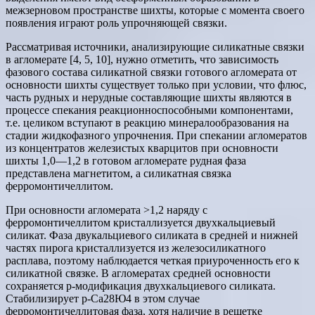
межзерновом пространстве шихты, которые с момента своего
появления играют роль упрочняющей связки.
Рассматривая источники, анализирующие силикатные связки
в агломерате [4, 5, 10], нужно отметить, что зависимость
фазового состава силикатной связки готового агломерата от
основности шихты существует только при условии, что флюс,
часть рудных и нерудные составляющие шихты являются в
процессе спекания реакционноспособными компонентами,
т.е. целиком вступают в реакцию минералообразования на
стадии жидкофазного упрочнения. При спекании агломератов
из концентратов железистых кварцитов при основности
шихты 1,0—1,2 в готовом агломерате рудная фаза
представлена магнетитом, а силикатная связка
ферромонтичеллитом.
При основности агломерата >1,2 наряду с
ферромонтичеллитом кристаллизуется двухкальциевый
силикат. Фаза двукальциевого силиката в средней и нижней
частях пирога кристаллизуется из железосиликатного
расплава, поэтому наблюдается четкая приуроченность его к
силикатной связке. В агломератах средней основности
сохраняется р-модификация двухкальциевого силиката.
Стабилизирует р-Са28Ю4 в этом случае
ферромонтичеллитовая фаза, хотя наличие в решетке