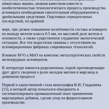
обжиговых машин, низким качеством извести и
необеспеченностью технологического процесса производства
агломерата необходимым смесительным оборудованием и
дробильными средствами. Ощутимых отрицательных
последствий, по крайней
мере, три: резкое повышение колеблемости состава агломерата
по выходу мелочи класса 0-5 мм, по массовой доле железа и
основности, а также существенное ухудшение экологической
ситуации. Все эти недостатки связаны с отсутствием на
агломерационных фабриках современных технологий.
Влияние М^О а МпО на комплекс металлургических свойств
железорудных агломератов.
В литературе имеются разрозненные, порой противоречащие
друг другу сведения о роли оксидов магния и марганца в
доменном процессе
Первой и единственной стала монография В.И. Гладышева
[15], в которой автор попытался объединить и
систематизировать промышленный опыт применения
марганцевых добавок, сделав упор на ферросплавном
производстве.