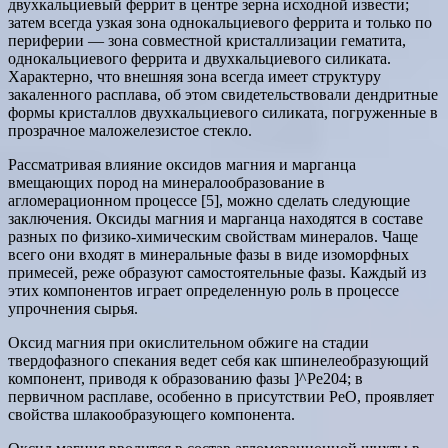
двухкальциевый феррит в центре зерна исходной извести;
затем всегда узкая зона однокальциевого феррита и только по
периферии — зона совместной кристаллизации гематита,
однокальциевого феррита и двухкальциевого силиката.
Характерно, что внешняя зона всегда имеет структуру
закаленного расплава, об этом свидетельствовали дендритные
формы кристаллов двухкальциевого силиката, погруженные в
прозрачное маложелезистое стекло.
Рассматривая влияние оксидов магния и марганца
вмещающих пород на минералообразование в
агломерационном процессе [5], можно сделать следующие
заключения. Оксиды магния и марганца находятся в составе
разных по физико-химическим свойствам минералов. Чаще
всего они входят в минеральные фазы в виде изоморфных
примесей, реже образуют самостоятельные фазы. Каждый из
этих компонентов играет определенную роль в процессе
упрочнения сырья.
Оксид магния при окислительном обжиге на стадии
твердофазного спекания ведет себя как шпинелеобразующий
компонент, приводя к образованию фазы ]^Ре204; в
первичном расплаве, особенно в присутствии РеО, проявляет
свойства шлакообразующего компонента.