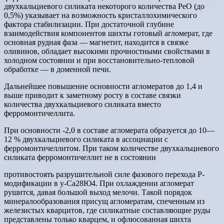
двухкальциевого силиката некоторого количества РеО (до
0,5%) указывает на возможность кристаллохимического
фактора стабилизации. При достаточной глубине
взаимодействия компонентов шихты готовый агломерат, где
основная рудная фаза — магнетит, находится в связке
оливинов, обладает высокими прочностными свойствами в
холодном состоянии и при восстановительно-тепловой
обработке — в доменной печи.
Дальнейшее повышение основности агломератов до 1,4 и
выше приводит к заметному росту в составе связки
количества двухкальциевого силиката вместо
ферромонтичеллита.
При основности -2,0 в составе агломерата образуется до 10—
12 % двухкальциевого силиката в ассоциации с
ферромонтичеллитом. При таком количестве двухкальциевого
силиката ферромонтичеллит не в состоянии
противостоять разрушительной силе фазового перехода Р-
модификации в у-Са28Ю4. При охлаждении агломерат
рушится, давая большой выход мелочи. Такой порядок
минералообразования присущ агломератам, спеченным из
железистых кварцитов, где силикатные составляющие руды
представлены только кварцем, и офлюсованная шихта