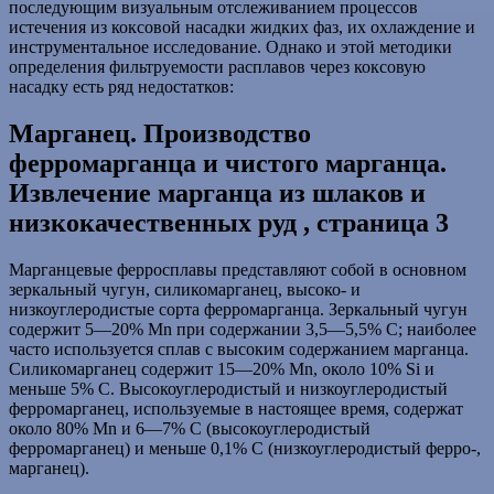
последующим визуальным отслеживанием процессов
истечения из коксовой насадки жидких фаз, их охлаждение и
инструментальное исследование. Однако и этой методики
определения фильтруемости расплавов через коксовую
насадку есть ряд недостатков:
Марганец. Производство
ферромарганца и чистого марганца.
Извлечение марганца из шлаков и
низкокачественных руд , страница 3
Марганцевые ферросплавы представляют собой в основном
зеркальный чугун, силикомарганец, высоко- и
низкоуглеродистые сорта ферромарганца. Зеркальный чугун
содержит 5—20% Мn при содержании 3,5—5,5% С; наиболее
часто используется сплав с высоким содержанием марганца.
Силикомарганец содержит 15—20% Мn, около 10% Si и
меньше 5% С. Высокоуглеродистый и низкоуглеродистый
ферромарганец, используемые в настоящее время, содержат
около 80% Мn и 6—7% С (высокоуглеродистый
ферромарганец) и меньше 0,1% С (низкоуглеродистый ферро-,
марганец).