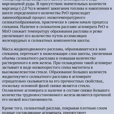
марганцевой руды. В присутствии значительных количеств
марганца (-2,0 %) в момент зажигания топлива и накопления в
шихте определенного количества РеО происходит
лавинообразный процесс низкотемпературного
силикатообразования, практически в самом начале процесса
спекания. Наличие в силикатном расплаве агломерата РеО и
МпО снижает температуру образования расплава и резко
увеличивает его количество путем ассимиляции
железорудных и силикатных компонентов шихты.
Масса жидкоподвижного расплава, образовавшегося в зоне
спекания, перетекает в нижележащие слои шихты, увеличивая
объемы силикатного расплава и повышая количество
растворенного в нем железа. При охлаждении такой агломерат
застывает в виде низкопористого спека магнетита в
высокожелезистом стекле. Образование больших количеств
жидкотекучего силикатного расплава в агломерате
отрицательно сказывается на его прочностных свойствах,
поскольку основной фазой связки является стекло.
Оплавление агломерата и наличие в составе связки большого
количества трудновосстановимого железа являются причиной
его низкой восстановимости.
Кроме того, силикатный расплав, покрывая плотным слоем
рудные составляющие агломерата, препятствует