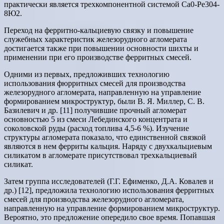
практически является трехкомпонентной системой Са0-Ре304-
8Ю2.
Переход на ферритно-кальциевую связку и повышение
служебных характеристик железорудного агломерата
достигается также при повышении основности шихты и
применении при его производстве ферритных смесей.
Одними из первых, предложивших технологию
использования фюрритных смесей для производства
железорудного агломерата, направленную на управление
формированием микроструктур, были В. Я. Миллер, С. В.
Базилевич и др. [11] получившие прочный агломерат
основностью 5 из смеси Лебединского концентрата и
соколовской руды (расход топлива 4,5-6 %). Изучение
структуры агломерата показало, что единственной связкой
являются в нем ферриты кальция. Наряду с двухкальциевым
силикатом в агломерате присутствовал трехкальциевый
силикат.
Затем группа исследователей (Г.Г. Ефименко, Д.А. Ковалев и
др.) [12], предложила технологию использования ферритных
смесей для производства железорудного агломерата,
направленную на управление формированием микроструктур.
Вероятно, это предложение опередило свое время. Попавшая