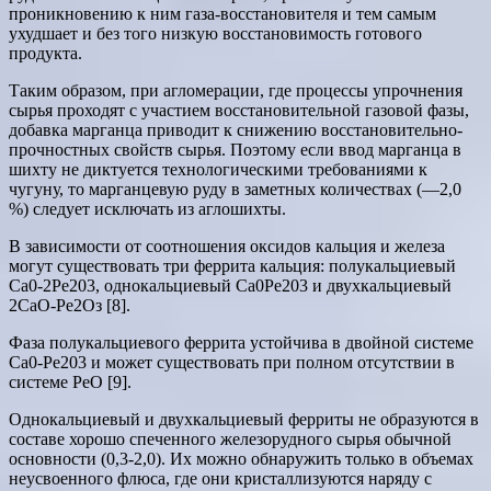
проникновению к ним газа-восстановителя и тем самым
ухудшает и без того низкую восстановимость готового
продукта.
Таким образом, при агломерации, где процессы упрочнения
сырья проходят с участием восстановительной газовой фазы,
добавка марганца приводит к снижению восстановительно-
прочностных свойств сырья. Поэтому если ввод марганца в
шихту не диктуется технологическими требованиями к
чугуну, то марганцевую руду в заметных количествах (—2,0
%) следует исключать из аглошихты.
В зависимости от соотношения оксидов кальция и железа
могут существовать три феррита кальция: полукальциевый
Са0-2Ре203, однокальциевый Са0Ре203 и двухкальциевый
2СаО-Ре2Оз [8].
Фаза полукальциевого феррита устойчива в двойной системе
Са0-Ре203 и может существовать при полном отсутствии в
системе РеО [9].
Однокальциевый и двухкальциевый ферриты не образуются в
составе хорошо спеченного железорудного сырья обычной
основности (0,3-2,0). Их можно обнаружить только в объемах
неусвоенного флюса, где они кристаллизуются наряду с