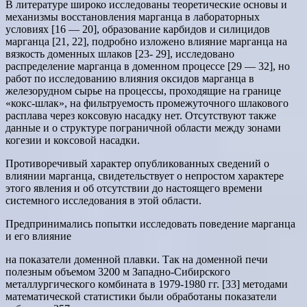
В литературе широко исследованы теоретические основы и
механизмы восстановления марганца в лабораторных
условиях [16 — 20], образование карбидов и силицидов
марганца [21, 22], подробно изложено влияние марганца на
вязкость доменных шлаков [23- 29], исследовано
распределение марганца в доменном процессе [29 — 32], но
работ по исследованию влияния оксидов марганца в
железорудном сырье на процессы, проходящие на границе
«кокс-шлак», на фильтруемость промежуточного шлакового
расплава через коксовую насадку нет. Отсутствуют также
данные и о структуре пограничной области между зонами
когезии и коксовой насадки.
Противоречивый характер опубликованных сведений о
влиянии марганца, свидетельствует о непростом характере
этого явления и об отсутствии до настоящего времени
системного исследования в этой области.
Предпринимались попытки исследовать поведение марганца
и его влияние
на показатели доменной плавки. Так на доменной печи
полезным объемом 3200 м Западно-Сибирского
металлургического комбината в 1979-1980 гг. [33] методами
математической статистики были обработаны показатели