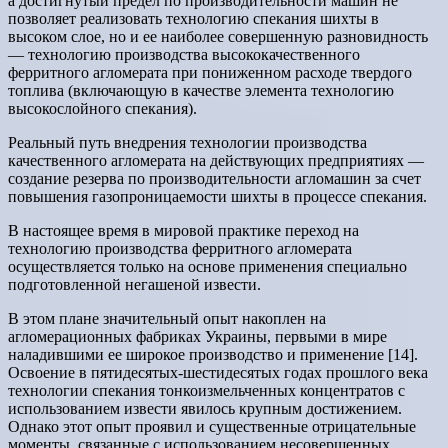
а достигнутый предел по производительности машин не
позволяет реализовать технологию спекания шихты в
высоком слое, но и ее наиболее совершенную разновидность
— технологию производства высококачественного
ферритного агломерата при пониженном расходе твердого
топлива (включающую в качестве элемента технологию
высокослойного спекания).
Реальный путь внедрения технологии производства
качественного агломерата на действующих предприятиях —
создание резерва по производительности агломашин за счет
повышения газопроницаемости шихты в процессе спекания.
В настоящее время в мировой практике переход на
технологию производства ферритного агломерата
осуществляется только на основе применения специально
подготовленной негашеной извести.
В этом плане значительный опыт накоплен на
агломерационных фабриках Украины, первыми в мире
наладившими ее широкое производство и применение [14].
Освоение в пятидесятых-шестидесятых годах прошлого века
технологии спекания тонкоизмельченных концентратов с
использованием извести явилось крупным достижением.
Однако этот опыт проявил и существенные отрицательные
моменты, связанные с использованием несовершенных