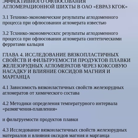
ЭФФЕКТИВНОГО ОФЛЮСОВАНИЯ
АГЛОМЕРАЦИОННОЙ ШИХТЫ В ОАО «ЕВРАЗ КГОК»
3.1 Технико-экономические результаты аглодоменного
процесса при офлюсованин агломерата известью
3.2 Тсхнико-экономнчсскпс результаты аглодоменного
процесса при офлюсованин агломерата синтетическими
ферритами кальция
ГЛАВА 4. ИССЛЕДОВАНИЕ ВЯЗКОПЛАСТИЧНЫХ
СВОЙСТВ И ФИЛЬТРУЕМОСТИ ПРОДУКТОВ ПЛАВКИ
ЖЕЛЕЗОРУДНЫХ АГЛОМЕРАТОВ ЧЕРЕЗ КОКСОВУЮ
НАСАДКУ И ВЛИЯНИЕ ОКСИДОВ МАГНИЯ И
МАРГАНЦА
4.1 Зависимость вязконластичных свойств железорудных
агломератов от химического состава
4.2 Методики определения температурного интервала
«размягчения-плавления»
и фильтруемости продуктов плавки
4.3 Исследование вязконластичных свойств железорудных
материалов и влияния оксидов магния и марганца