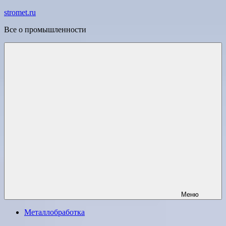
Перейти
stromet.ru
к
Все о промышленности
содержимому
Меню
Металлобработка