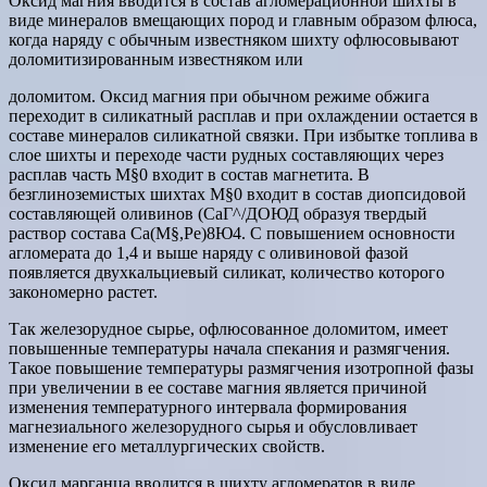
Оксид магния вводится в состав агломерационной шихты в
виде минералов вмещающих пород и главным образом флюса,
когда наряду с обычным известняком шихту офлюсовывают
доломитизированным известняком или
доломитом. Оксид магния при обычном режиме обжига
переходит в силикатный расплав и при охлаждении остается в
составе минералов силикатной связки. При избытке топлива в
слое шихты и переходе части рудных составляющих через
расплав часть М§0 входит в состав магнетита. В
безглиноземистых шихтах М§0 входит в состав диопсидовой
составляющей оливинов (СаГ^/ДОЮД образуя твердый
раствор состава Са(М§,Ре)8Ю4. С повышением основности
агломерата до 1,4 и выше наряду с оливиновой фазой
появляется двухкальциевый силикат, количество которого
закономерно растет.
Так железорудное сырье, офлюсованное доломитом, имеет
повышенные температуры начала спекания и размягчения.
Такое повышение температуры размягчения изотропной фазы
при увеличении в ее составе магния является причиной
изменения температурного интервала формирования
магнезиального железорудного сырья и обусловливает
изменение его металлургических свойств.
Оксид марганца вводится в шихту агломератов в виде