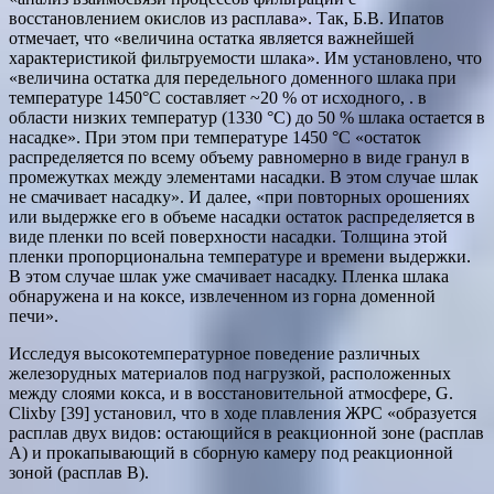
восстановлением окислов из расплава». Так, Б.В. Ипатов
отмечает, что «величина остатка является важнейшей
характеристикой фильтруемости шлака». Им установлено, что
«величина остатка для передельного доменного шлака при
температуре 1450°С составляет ~20 % от исходного, . в
области низких температур (1330 °С) до 50 % шлака остается в
насадке». При этом при температуре 1450 °С «остаток
распределяется по всему объему равномерно в виде гранул в
промежутках между элементами насадки. В этом случае шлак
не смачивает насадку». И далее, «при повторных орошениях
или выдержке его в объеме насадки остаток распределяется в
виде пленки по всей поверхности насадки. Толщина этой
пленки пропорциональна температуре и времени выдержки.
В этом случае шлак уже смачивает насадку. Пленка шлака
обнаружена и на коксе, извлеченном из горна доменной
печи».
Исследуя высокотемпературное поведение различных
железорудных материалов под нагрузкой, расположенных
между слоями кокса, и в восстановительной атмосфере, G.
Clixby [39] установил, что в ходе плавления ЖРС «образуется
расплав двух видов: остающийся в реакционной зоне (расплав
А) и прокапывающий в сборную камеру под реакционной
зоной (расплав В).