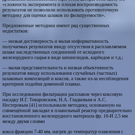
«сложность эксперимента и плохая воспроизводимость
результатов не позволили использовать противоточную
методику для оценки шлаков по фильтруемости».
Предложенные методики имеют ряд существенных
недостатков:
— низкая достоверность и малая информативность
получаемых результатов ввиду отсутствия в расплавляемом
шлаке наследственных соединений от исходного
железорудного сырья в виде шпинелидов, карбидов и т.д.;
— малая представительность и низкая объективность
результатов ввиду использования случайных (частных)
шлаковых композиций и коксов, а также из-за несоблюдения
критериев подобия доменной плавки.
При исследовании фильтрации расплавов через коксовую
насадку И.Г. Товаровским, H.A. Гладковым и A.C.
Нестеровым [41] использовали методику, основанную на
совмещённой закладке в плавильный реактор предварительно
восстановленного железорудного материала фр. 10-И 2,5 мм
между двумя слоями
кокса фракции 7-40 мм, нагрев до температур плавления с