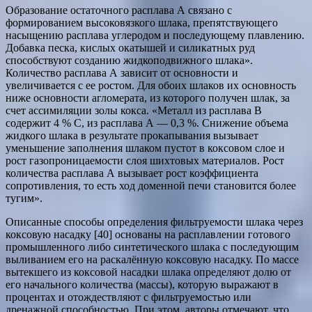
Образование остаточного расплава А связано с
формированием высоковязкого шлака, препятствующего
насыщению расплава углеродом и последующему плавлению.
Добавка песка, кислых окатышей и силикатных руд
способствуют созданию жидкоподвижного шлака».
Количество расплава А зависит от основности и
увеличивается с ее ростом. Для обоих шлаков их основность
ниже основности агломерата, из которого получен шлак, за
счет ассимиляции золы кокса. «Металл из расплава В
содержит 4 % С, из расплава А — 0,3 %. Снижение объема
жидкого шлака в результате прокапывания вызывает
уменьшение заполнения шлаком пустот в коксовом слое и
рост газопроницаемости слоя шихтовых материалов. Рост
количества расплава А вызывает рост коэффициента
сопротивления, то есть ход доменной печи становится более
тугим».
Описанные способы определения фильтруемости шлака через
коксовую насадку [40] основаны на расплавлении готового
промышленного либо синтетического шлака с последующим
выливанием его на раскалённую коксовую насадку. По массе
вытекшего из коксовой насадки шлака определяют долю от
его начального количества (массы), которую выражают в
процентах и отождествляют с фильтруемостью или
дренажной способностью. При этом, авторы отмечают, что