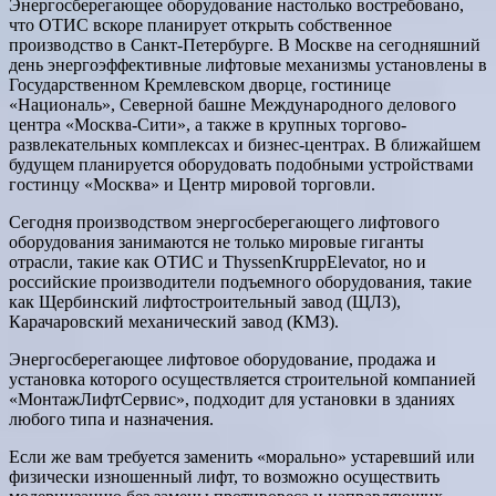
Энергосберегающее оборудование настолько востребовано,
что ОТИС вскоре планирует открыть собственное
производство в Санкт-Петербурге. В Москве на сегодняшний
день энергоэффективные лифтовые механизмы установлены в
Государственном Кремлевском дворце, гостинице
«Националь», Северной башне Международного делового
центра «Москва-Сити», а также в крупных торгово-
развлекательных комплексах и бизнес-центрах. В ближайшем
будущем планируется оборудовать подобными устройствами
гостинцу «Москва» и Центр мировой торговли.
Сегодня производством энергосберегающего лифтового
оборудования занимаются не только мировые гиганты
отрасли, такие как ОТИС и ThyssenKruppElevator, но и
российские производители подъемного оборудования, такие
как Щербинский лифтостроительный завод (ЩЛЗ),
Карачаровский механический завод (КМЗ).
Энергосберегающее лифтовое оборудование, продажа и
установка которого осуществляется строительной компанией
«МонтажЛифтСервис», подходит для установки в зданиях
любого типа и назначения.
Если же вам требуется заменить «морально» устаревший или
физически изношенный лифт, то возможно осуществить