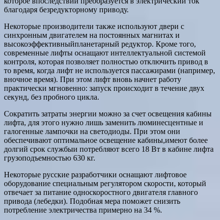
которое впоследствии преобразуется в электрический ток
благодаря безредукторному приводу.
Некоторые производители также используют двери с
синхронным двигателем на постоянных магнитах и
высокоэффективныйпланетарный редуктор. Кроме того,
современные лифты оснащают интеллектуальной системой
контроля, которая позволяет полностью отключить привод в
то время, когда лифт не используется пассажирами (например,
вночное время). При этом лифт вновь начнет работу
практически мгновенно: запуск происходит в течение двух
секунд, без пробного цикла.
Сократить затраты энергии можно за счет освещения кабины
лифта, для этого нужно лишь заменить люминесцентные и
галогенные лампочки на светодиоды. При этом они
обеспечивают оптимальное освещение кабины,имеют более
долгий срок службыи потребляют всего 18 Вт в кабине лифта
грузоподъемностью 630 кг.
Некоторые русские разработчики оснащают лифтовое
оборудование специальным регулятором скорости, который
отвечает за питание односкоростного двигателя главного
привода (лебедки). Подобная мера поможет снизить
потребление электричества примерно на 34 %.