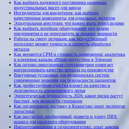
Как выбрать надежного поставщика наливных
индустриальных масел для завода
Ингредиенты для кондитеров: как выбрать
качественные компоненты для идеальных десертов
Эпидуральная анестезия: что важно знать перед родами
Как выбрать литейное оборудование под задачи
предприятия и не переплатить за лишние мощности
Роботы на смену резчикам: как искусственный
интеллект меняет точность и скорость обработки
металла
Как меняются CPM и стоимость размещения: аналитика
и ключевые каналы affiliate-индустрии в Telegram
Как оптико-эмиссионная спектрометрия помогает
контролировать качество металла на производстве
Вакуумные установки для медицинских систем:
современные решения для безопасности пациентов
Как дробеструйная очистка влияет на качество и
долговечность алюминиевого литья
Энергетическая безопасность 2026: какие риски растут
быстрее, чем мощности генерации
Как организовать доставку в Казахстан: опыт экспертов
логистики
Как рассчитать необходимый диаметр и длину ПВХ
шланга для насосного оборудования
Импортозамещение в гидроэнергетике: опыт замены