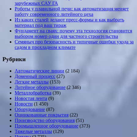
зарубежных САУ ГА
Роботы у плавильной печи: как автоматизация меняет
работу современного литейного цеха
Из каких сталей делают пресс-формы и как выбрать
материал под ваш тираж
Фундамент на сваях: почему эта технология становится
выбором номер один для частного строительства
Семяныч про безопасность и типичные ошибки ухода за
садом в прохладном климате
Рубрики
Автоматические линии
(2 184)
Доменный процесс
(27)
Легкие металлы
(153)
Литейное оборудование
(2 346)
Металлобработка
(39)
Новостая лента
(9)
Новости
(1 450)
Оборудование
(87)
Оцинкованные покрытия
(22)
Производство оборудования
(51)
Промышленное оборудование
(373)
Тяжелые металлы
(129)
Цитаты
(2 725)