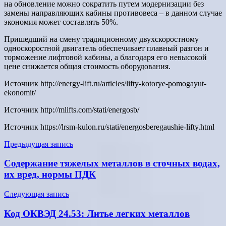
на обновление можно сократить путем модернизации без
замены направляющих кабины противовеса – в данном случае
экономия может составлять 50%.
Пришедший на смену традиционному двухскоростному
односкоростной двигатель обеспечивает плавный разгон и
торможение лифтовой кабины, а благодаря его невысокой
цене снижается общая стоимость оборудования.
Источник
http://energy-lift.ru/articles/lifty-kotorye-pomogayut-
ekonomit/
Источник
http://mlifts.com/stati/energosb/
Источник
https://lrsm-kulon.ru/stati/energosberegaushie-lifty.html
Навигация
Предыдущая запись
по
Содержание тяжелых металлов в сточных водах,
записям
их вред, нормы ПДК
Следующая запись
Код ОКВЭД 24.53: Литье легких металлов