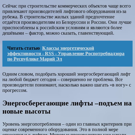
Сейчас при строительстве коммерческих объектов чаще всего
привлекают производителей лифтового оборудования из-за
рубежа. В строительстве жилых зданий предпочтение
отдаётся производителям из Белоруссии и России. Они лучше
приспособлены к российским условиям и являются более
дешёвыми – фактор, можно сказать, главенствующий.
Читать статью
Классы энергетической
эффективности - RSS - Управление Роспотребнадзора
по Республике Марий Эл
Одним словом, подобрать хороший энергосберегающий лифт
на любой бюджет сегодня – совершенно не проблема. Все
производители понимают, насколько важно шагать «в ногу» с
прогрессом.
Энергосберегающие лифты –подъем на
новые высоты
Уровень энергопотребления – один из главных критериев при
оценке современного оборудования. Это в полной мере
относится и к лифтам. Мировые производители уже начали