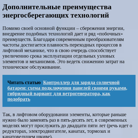
Дополнительные преимущества
энергосберегающих технологий
Помимо своей основной функции – сбережения энергии,
внедрение подобных технологий дает и ряд «побочных»
преимуществ. Благодаря современным преобразователям
частоты достигается плавность переходных процессов в
лифтовой механике, что в свою очередь способствует
увеличению срока эксплуатации отдельных узловых
элементов и механизмов. Это ведетк снижению затрат на
техническое обслуживание.
Читать статью
Контроллер для заряда солнечной
батареи: схема подключения панелей своими руками,
гибридный вариант для ветрогенератора, как
подобрать
Так, в лифтовом оборудовании элементы, которые раньше
нужно было заменять раз в пять-десять лет, в современных
моделях могут прослужить до двадцати пяти лет (речь идет о
редукторах, электродвигателе, канатах, тормозах и
канатоведущем шкиве).