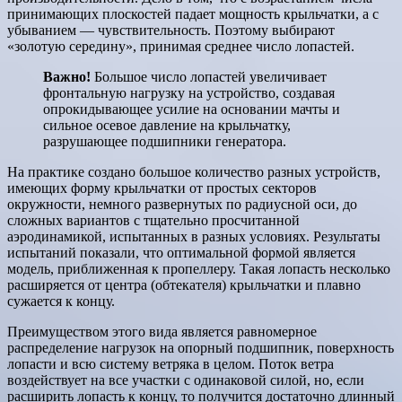
принимающих плоскостей падает мощность крыльчатки, а с
убыванием — чувствительность. Поэтому выбирают
«золотую середину», принимая среднее число лопастей.
Важно!
Большое число лопастей увеличивает
фронтальную нагрузку на устройство, создавая
опрокидывающее усилие на основании мачты и
сильное осевое давление на крыльчатку,
разрушающее подшипники генератора.
На практике создано большое количество разных устройств,
имеющих форму крыльчатки от простых секторов
окружности, немного развернутых по радиусной оси, до
сложных вариантов с тщательно просчитанной
аэродинамикой, испытанных в разных условиях. Результаты
испытаний показали, что оптимальной формой является
модель, приближенная к пропеллеру. Такая лопасть несколько
расширяется от центра (обтекателя) крыльчатки и плавно
сужается к концу.
Преимуществом этого вида является равномерное
распределение нагрузок на опорный подшипник, поверхность
лопасти и всю систему ветряка в целом. Поток ветра
воздействует на все участки с одинаковой силой, но, если
расширить лопасть к концу, то получится достаточно длинный