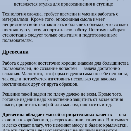
вставляется втулка для присоединения к ступице
Технология сложна, требует времени и умения работать с
материалами. Кроме того, эпоксидная смола имеет
неприятное свойство закипать в больших объемах, что создает
постоянную угрозу испортить всю работу. Поэтому выбирать
стеклоткань следует только опытным и подготовленным
пользователям.
Древесина
Работа с деревом достаточно хорошо знакома для большинства
пользователей, но создание лопастей — задача достаточно
сложная. Мало того, что форма изделия сама по себе непроста,
так еще и потребуется изготовить несколько одинаковых
неотличимых друг от друга образцов.
Решение такой задачи по плечу далеко не всем. Кроме того,
готовые изделия надо качественно защитить от воздействия
влаги, пропитать олифой или маслом, покрасить и т.д.
Древесина обладает массой отрицательных качеств
— она
склонна к короблению, растрескиванию, гниению. Впитывает
и легко отдает влагу, что изменяет массу и баланс крыльчатки.
Все эти свойства делают материал не лучшим вариантом