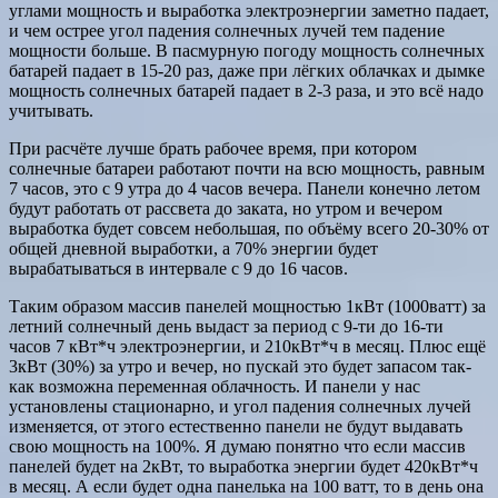
углами мощность и выработка электроэнергии заметно падает,
и чем острее угол падения солнечных лучей тем падение
мощности больше. В пасмурную погоду мощность солнечных
батарей падает в 15-20 раз, даже при лёгких облачках и дымке
мощность солнечных батарей падает в 2-3 раза, и это всё надо
учитывать.
При расчёте лучше брать рабочее время, при котором
солнечные батареи работают почти на всю мощность, равным
7 часов, это с 9 утра до 4 часов вечера. Панели конечно летом
будут работать от рассвета до заката, но утром и вечером
выработка будет совсем небольшая, по объёму всего 20-30% от
общей дневной выработки, а 70% энергии будет
вырабатываться в интервале с 9 до 16 часов.
Таким образом массив панелей мощностью 1кВт (1000ватт) за
летний солнечный день выдаст за период с 9-ти до 16-ти
часов 7 кВт*ч электроэнергии, и 210кВт*ч в месяц. Плюс ещё
3кВт (30%) за утро и вечер, но пускай это будет запасом так-
как возможна переменная облачность. И панели у нас
установлены стационарно, и угол падения солнечных лучей
изменяется, от этого естественно панели не будут выдавать
свою мощность на 100%. Я думаю понятно что если массив
панелей будет на 2кВт, то выработка энергии будет 420кВт*ч
в месяц. А если будет одна панелька на 100 ватт, то в день она