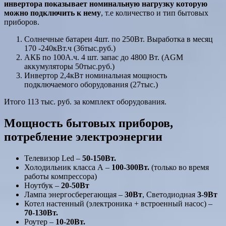
инвертора показывает номинальную нагрузку которую
можно подключить к нему
, т.е количество и тип бытовых
приборов.
Солнечные батареи 4шт. по 250Вт. Выработка в месяц
170 -240кВт.ч (36тыс.руб.)
АКБ по 100А.ч. 4 шт. запас до 4800 Вт. (AGM
аккумуляторы 50тыс.руб.)
Инвертор 2,4кВт номинальная мощность
подключаемого оборудования (27тыс.)
Итого 113 тыс. руб. за комплект оборудования.
Мощность бытовых приборов,
потребление электроэнергии
Телевизор Led –
50-150Вт.
Холодильник класса А –
100-300Вт.
(только во время
работы компрессора)
Ноутбук –
20-50Вт
Лампа энергосберегающая –
30Вт
, Светодиодная
3-9Вт
Котел настенный (электроника + встроенный насос) –
70-130Вт.
Роутер –
10-20Вт.