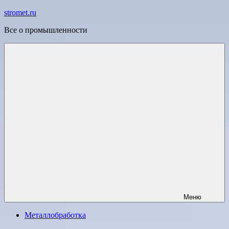
Перейти
stromet.ru
к
Все о промышленности
содержимому
Меню
Металлобработка