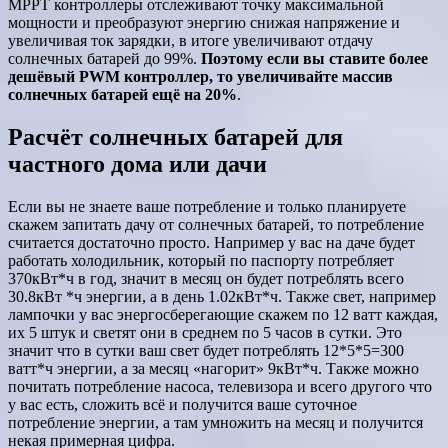
MPPT контроллеры отслеживают точку максимальной
мощности и преобразуют энергию снижая напряжение и
увеличивая ток зарядки, в итоге увеличивают отдачу
солнечных батарей до 99%.
Поэтому если вы ставите более
дешёвый PWM контроллер, то увеличивайте массив
солнечных батарей ещё на 20%
.
Расчёт солнечных батарей для
частного дома или дачи
Если вы не знаете ваше потребление и только планируете
скажем запитать дачу от солнечных батарей, то потребление
считается достаточно просто. Например у вас на даче будет
работать холодильник, который по паспорту потребляет
370кВт*ч в год, значит в месяц он будет потреблять всего
30.8кВт *ч энергии, а в день 1.02кВт*ч. Также свет, например
лампочки у вас энергосберегающие скажем по 12 ватт каждая,
их 5 штук и светят они в среднем по 5 часов в сутки. Это
значит что в сутки ваш свет будет потреблять 12*5*5=300
ватт*ч энергии, а за месяц «нагорит» 9кВт*ч. Также можно
почитать потребление насоса, телевизора и всего другого что
у вас есть, сложить всё и получится ваше суточное
потребление энергии, а там умножить на месяц и получится
некая примерная цифра.