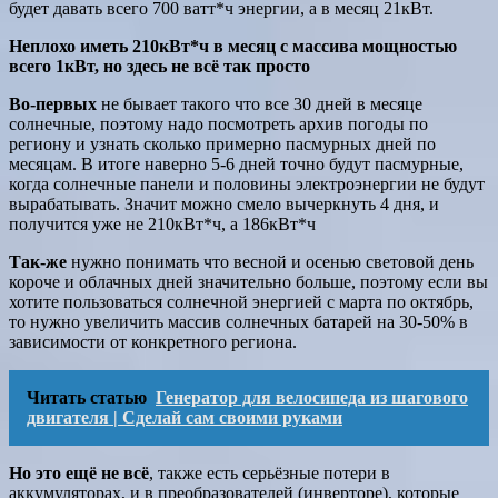
будет давать всего 700 ватт*ч энергии, а в месяц 21кВт.
Неплохо иметь 210кВт*ч в месяц с массива мощностью
всего 1кВт, но здесь не всё так просто
Во-первых
не бывает такого что все 30 дней в месяце
солнечные, поэтому надо посмотреть архив погоды по
региону и узнать сколько примерно пасмурных дней по
месяцам. В итоге наверно 5-6 дней точно будут пасмурные,
когда солнечные панели и половины электроэнергии не будут
вырабатывать. Значит можно смело вычеркнуть 4 дня, и
получится уже не 210кВт*ч, а 186кВт*ч
Так-же
нужно понимать что весной и осенью световой день
короче и облачных дней значительно больше, поэтому если вы
хотите пользоваться солнечной энергией с марта по октябрь,
то нужно увеличить массив солнечных батарей на 30-50% в
зависимости от конкретного региона.
Читать статью
Генератор для велосипеда из шагового
двигателя | Сделай сам своими руками
Но это ещё не всё
, также есть серьёзные потери в
аккумуляторах, и в преобразователей (инверторе), которые