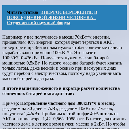
Читать статью
ЭНЕРГОСБЕРЕЖЕНИЕ В
ПОВСЕДНЕВНОЙ ЖИЗНИ ЧЕЛОВЕКА -
Студенческий научный форум
Например у вас получилось в месяц 70кВт*ч энергии,
прибавляем 40% энергии, которая будет теряться в АКБ,
инверторе и пр. Значит нам нужно чтобы солнечные панели
вырабатывали примерно 100кВт*ч. Это значит
100:30:7=0,476кВт. Получается нужен массив батарей
мощностью 0,5кВт. Но такого массива батарей будет хватать
только летом, даже весной и осенью при пасмурных днях
будут перебои с электричеством, поэтому надо увеличивать
массив батарей в два раза.
В итоге вышеизложенного в вкратце расчёт количества
солнечных батарей выглядит так:
Пример:
Потребление частного дом 300кВт*ч в месяц
,
разделим на 30 дней = 7кВт, разделим 10кВт на 7 часов,
получится 1,42кВт. Прибавим к этой цифре 40% потерь на
АКБ и в инверторе, 1,42+0,568=1988ватт. В итоге для питания
частного дома в летнее время нужен массив в 2кВт. Но чтобы