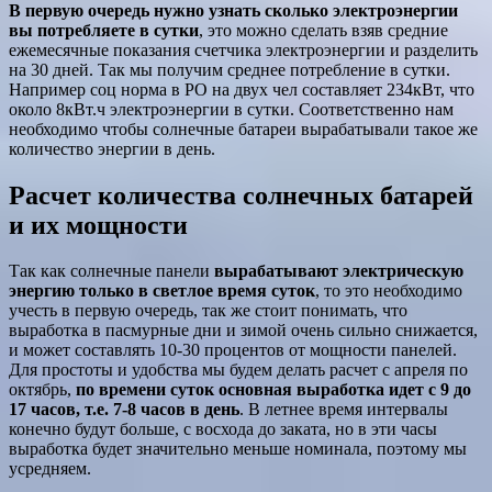
В первую очередь нужно узнать сколько электроэнергии
вы потребляете в сутки
, это можно сделать взяв средние
ежемесячные показания счетчика электроэнергии и разделить
на 30 дней. Так мы получим среднее потребление в сутки.
Например соц норма в РО на двух чел составляет 234кВт, что
около 8кВт.ч электроэнергии в сутки. Соответственно нам
необходимо чтобы солнечные батареи вырабатывали такое же
количество энергии в день.
Расчет количества солнечных батарей
и их мощности
Так как солнечные панели
вырабатывают электрическую
энергию только в светлое время суток
, то это необходимо
учесть в первую очередь, так же стоит понимать, что
выработка в пасмурные дни и зимой очень сильно снижается,
и может составлять 10-30 процентов от мощности панелей.
Для простоты и удобства мы будем делать расчет с апреля по
октябрь,
по времени суток основная выработка идет с 9 до
17 часов, т.е. 7-8 часов в день
. В летнее время интервалы
конечно будут больше, с восхода до заката, но в эти часы
выработка будет значительно меньше номинала, поэтому мы
усредняем.