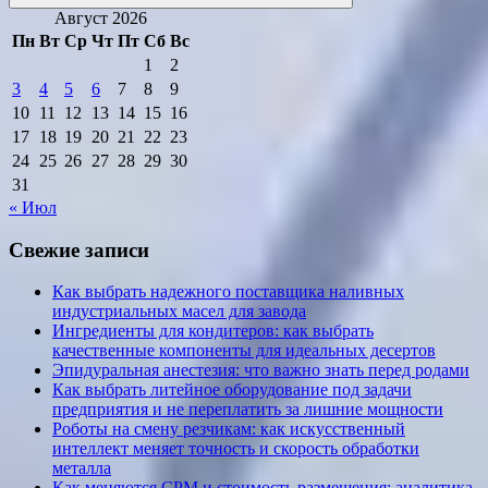
Поиск
Август 2026
Пн
Вт
Ср
Чт
Пт
Сб
Вс
1
2
3
4
5
6
7
8
9
10
11
12
13
14
15
16
17
18
19
20
21
22
23
24
25
26
27
28
29
30
31
« Июл
Свежие записи
Как выбрать надежного поставщика наливных
индустриальных масел для завода
Ингредиенты для кондитеров: как выбрать
качественные компоненты для идеальных десертов
Эпидуральная анестезия: что важно знать перед родами
Как выбрать литейное оборудование под задачи
предприятия и не переплатить за лишние мощности
Роботы на смену резчикам: как искусственный
интеллект меняет точность и скорость обработки
металла
Как меняются CPM и стоимость размещения: аналитика