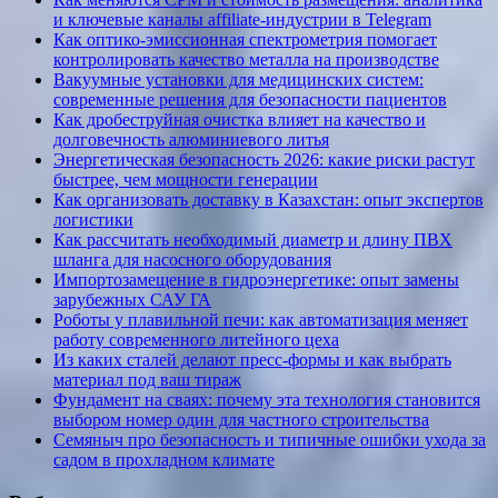
и ключевые каналы affiliate-индустрии в Telegram
Как оптико-эмиссионная спектрометрия помогает
контролировать качество металла на производстве
Вакуумные установки для медицинских систем:
современные решения для безопасности пациентов
Как дробеструйная очистка влияет на качество и
долговечность алюминиевого литья
Энергетическая безопасность 2026: какие риски растут
быстрее, чем мощности генерации
Как организовать доставку в Казахстан: опыт экспертов
логистики
Как рассчитать необходимый диаметр и длину ПВХ
шланга для насосного оборудования
Импортозамещение в гидроэнергетике: опыт замены
зарубежных САУ ГА
Роботы у плавильной печи: как автоматизация меняет
работу современного литейного цеха
Из каких сталей делают пресс-формы и как выбрать
материал под ваш тираж
Фундамент на сваях: почему эта технология становится
выбором номер один для частного строительства
Семяныч про безопасность и типичные ошибки ухода за
садом в прохладном климате