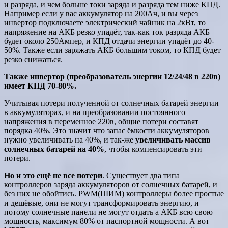
и разряда, и чем больше токи заряда и разряда тем ниже КПД.
Например если у вас аккумулятор на 200Ач, и вы через
инвертор подключаете электрический чайник на 2кВт, то
напряжение на АКБ резко упадёт, так-как ток разряда АКБ
будет около 250Ампер, и КПД отдачи энергии упадёт до 40-
50%. Также если заряжать АКБ большим током, то КПД будет
резко снижаться.
Также инвертор (преобразователь энергии 12/24/48 в 220в)
имеет КПД 70-80%.
Учитывая потери полученной от солнечных батарей энергии
в аккумуляторах, и на преобразовании постоянного
напряжения в переменное 220в, общие потери составят
порядка 40%. Это значит что запас ёмкости аккумуляторов
нужно увеличивать на 40%, и так-же
увеличивать массив
солнечных батарей на 40%
, чтобы компенсировать эти
потери.
Но и это ещё не все потери
. Существует два типа
контроллеров заряда аккумуляторов от солнечных батарей, и
без них не обойтись. PWM(ШИМ) контроллеры более простые
и дешёвые, они не могут трансформировать энергию, и
потому солнечные панели не могут отдать а АКБ всю свою
мощность, максимум 80% от паспортной мощности. А вот