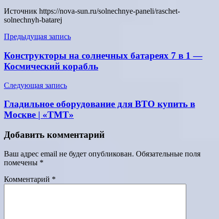
Источник
https://nova-sun.ru/solnechnye-paneli/raschet-
solnechnyh-batarej
Навигация
Предыдущая запись
по
Конструкторы на солнечных батареях 7 в 1 —
записям
Космический корабль
Следующая запись
Гладильное оборудование для ВТО купить в
Москве | «ТМТ»
Добавить комментарий
Ваш адрес email не будет опубликован.
Обязательные поля
помечены
*
Комментарий
*