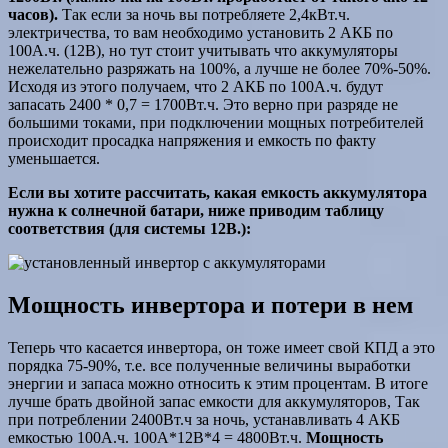
часов).
Так если за ночь вы потребляете 2,4кВт.ч.
электричества, то вам необходимо установить 2 АКБ по
100А.ч. (12В), но тут стоит учитывать что аккумуляторы
нежелательно разряжать на 100%, а лучше не более 70%-50%.
Исходя из этого получаем, что 2 АКБ по 100А.ч. будут
запасать 2400 * 0,7 = 1700Вт.ч. Это верно при разряде не
большими токами, при подключении мощных потребителей
происходит просадка напряжения и емкость по факту
уменьшается.
Если вы хотите рассчитать, какая емкость аккумулятора
нужна к солнечной батари, ниже приводим таблицу
соответствия (для системы 12В.):
Мощность инвертора и потери в нем
Теперь что касается инвертора, он тоже имеет свой КПД а это
порядка 75-90%, т.е. все полученные величины выработки
энергии и запаса можно относить к этим процентам. В итоге
лучше брать двойной запас емкости для аккумуляторов, Так
при потреблении 2400Вт.ч за ночь, устанавливать 4 АКБ
емкостью 100А.ч. 100А*12В*4 = 4800Вт.ч.
Мощность