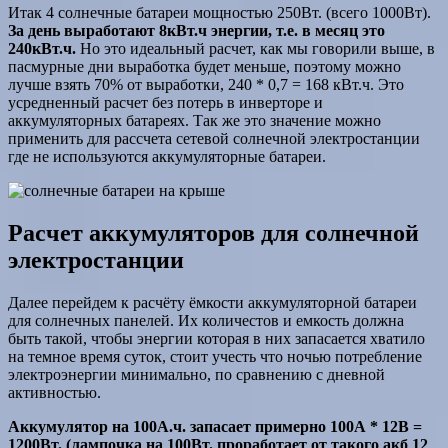
Итак 4 солнечные батареи мощностью 250Вт. (всего 1000Вт).
За день выработают 8кВт.ч энергии, т.е. в месяц это
240кВт.ч.
Но это идеальный расчет, как мы говорили выше, в
пасмурные дни выработка будет меньше, поэтому можно
лучше взять 70% от выработки, 240 * 0,7 = 168 кВт.ч. Это
усредненный расчет без потерь в инверторе и
аккумуляторных батареях. Так же это значение можно
применить для рассчета сетевой солнечной электростанции
где не используются аккумуляторные батареи.
Расчет аккумуляторов для солнечной
электростанции
Далее перейдем к расчёту ёмкости аккумуляторной батареи
для солнечных панелей. Их количестов и емкость должна
быть такой, чтобы энергии которая в них запасается хватило
на темное время суток, стоит учесть что ночью потребление
электроэнергии минимально, по сравнению с дневной
активностью.
Аккумулятор на 100А.ч. запасает примерно 100А * 12В =
1200Вт. (лампочка на 100Вт. проработает от такого акб 12