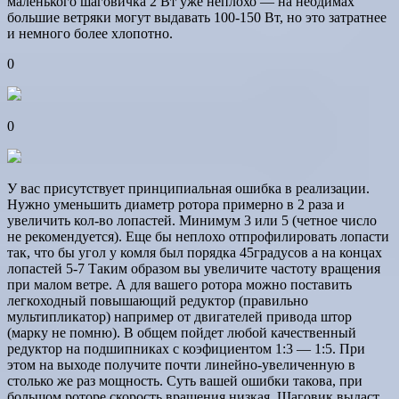
маленького шаговичка 2 Вт уже неплохо — на неодимах
большие ветряки могут выдавать 100-150 Вт, но это затратнее
и немного более хлопотно.
0
0
У вас присутствует принципиальная ошибка в реализации.
Нужно уменьшить диаметр ротора примерно в 2 раза и
увеличить кол-во лопастей. Минимум 3 или 5 (четное число
не рекомендуется). Еще бы неплохо отпрофилировать лопасти
так, что бы угол у комля был порядка 45градусов а на концах
лопастей 5-7 Таким образом вы увеличите частоту вращения
при малом ветре. А для вашего ротора можно поставить
легкоходный повышающий редуктор (правильно
мультипликатор) например от двигателей привода штор
(марку не помню). В общем пойдет любой качественный
редуктор на подшипниках с коэфициентом 1:3 — 1:5. При
этом на выходе получите почти линейно-увеличенную в
столько же раз мощность. Суть вашей ошибки такова, при
большом роторе скорость вращения низкая. Шаговик выдаст