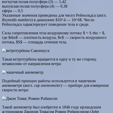
вогнутая полая полусфера (3) — 1,42
выпуклая полая полусфера (4) — 0,38
сфера — 0,5
Указанные значения приведены для чисел Рейнольдса (англ.
Reynolds numbers
) в диапазоне $10^4 — 10^6$. Число
Рейнольдса характеризует поведение тела в среде.
Сила сопротивления тела воздушному потоку $ = S rho > $,
где $rho$ — плотность воздуха, $v$ — скорость воздушного
потока, $S$ — площадь сечения тела.
Такая ветротурбина вращается в одну и ту же сторону,
независимо от направления ветра:
Подобный принцип работы используется в чашечном
анемометре (англ.
cup anemometer)
— приборе для измерения
скорости ветра:
Такой анемометр был изобретен в 1846 году ирландским
астрономом Джоном Томасом Ромни Робинсоном (
John