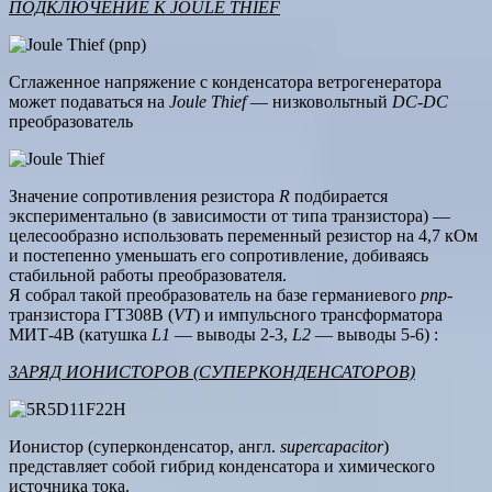
ПОДКЛЮЧЕНИЕ К JOULE THIEF
Сглаженное напряжение с конденсатора ветрогенератора
может подаваться на
Joule Thief
— низковольтный
DC-DC
преобразователь
Значение сопротивления резистора
R
подбирается
экспериментально (в зависимости от типа транзистора) —
целесообразно использовать переменный резистор на 4,7 кОм
и постепенно уменьшать его сопротивление, добиваясь
стабильной работы преобразователя.
Я собрал такой преобразователь на базе германиевого
pnp
-
транзистора ГТ308В (
VT
) и импульсного трансформатора
МИТ-4В (катушка
L1
— выводы 2-3,
L2
— выводы 5-6) :
ЗАРЯД ИОНИСТОРОВ (СУПЕРКОНДЕНСАТОРОВ)
Ионистор (суперконденсатор, англ.
supercapacitor
)
представляет собой гибрид конденсатора и химического
источника тока.