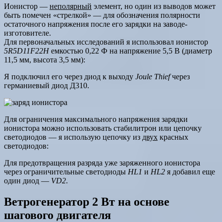
Ионистор —
неполярный
элемент, но один из выводов может
быть помечен «стрелкой» — для обозначения полярности
остаточного напряжения после его зарядки на заводе-
изготовителе.
Для первоначальных исследований я использовал ионистор
5R5D11F22H
емкостью 0,22 Ф на напряжение 5,5 В (диаметр
11,5 мм, высота 3,5 мм):
Я подключил его через диод к выходу
Joule Thief
через
германиевый диод Д310.
Для ограничения максимального напряжения зарядки
ионистора можно использовать стабилитрон или цепочку
светодиодов — я использую цепочку из
двух
красных
светодиодов:
Для предотвращения разряда уже заряженного ионистора
через ограничительные светодиоды
HL1
и
HL2
я добавил еще
один диод —
VD2
.
Ветрогенератор 2 Вт на основе
шагового двигателя