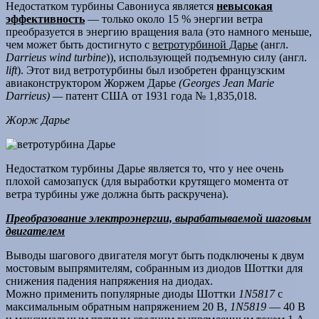
Недостатком турбины Савониуса является
невысокая
эффективность
— только около 15 % энергии ветра
преобразуется в энергию вращения вала (это намного меньше,
чем может быть достигнуто с
ветротурбиной Дарье
(англ.
Darrieus wind turbine
)), использующей подъемную силу (англ.
lift
). Этот вид ветротурбины был изобретен французским
авиаконструктором Жоржем Дарье
(Georges Jean Marie
Darrieus) —
патент США от 1931 года № 1,835,018
.
Жорж Дарье
Недостатком турбины Дарье является то, что у нее очень
плохой самозапуск (для выработки крутящего момента от
ветра турбины уже должна быть раскручена).
Преобразование электроэнергии, вырабатываемой шаговым
двигателем
Выводы шагового двигателя могут быть подключены к двум
мостовым выпрямителям, собранным из диодов Шоттки для
снижения падения напряжения на диодах.
Можно применить популярные диоды Шоттки
1N5817
с
максимальным обратным напряжением 20 В,
1N5819
— 40 В