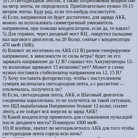
3) Со светодиодной лентой, а также потребляемой мощностью
на метр ленты, не определился. Приблизительно нужно 10-15
метров ленты. Буду рад, если что-нибудь посоветуете.
4) Если, напряжения не будет достаточно, для заряда АКБ,
можно ли использовать симметричный умножитель
напряжения, при помощи конденсаторов, если да, то каких?
5) Для справки, через диодный мост КЦ , накрутил пальцами
вал шагового двигателя, на 20 Вольт, снятые с конденсатора
470 мкФ (50В).
6) Влияют ли негативно на АКБ (12 В) разное генерируемое
напряжение, в зависимости от силы ветра? будет ли его
заряжать напряжение до 12 В? слышал что Аккумуляторы 12-
ти вольтовые заряжают 15 вольтами? нет? Может в схему
нужно поставить стабилизатор напряжения на 12, 15 В?
7) Хочу поставить фоторезистор, чтобы с наступлением
сумерек включалась светодиодная лента, а с рассветом —
отключалась, получится ли?
8) Если, светодиодная лента, АКБ, и Шаговый двигатель
соединены параллельно, то не получится ли такой ситуации,
что ШД вырабатывая Напряжение больше 12 вольт, спалит
ленту, а не пойдет вся энергия за заряд АКБ?
9) Какой конденсатор применить для сглаживания пульсаций
после диодного моста? Планирую 1000 мкФ.
10) И вообще, хватит ли мотоциклетного АКБ для того чтобы
светодиодная лента горела всю ночь?