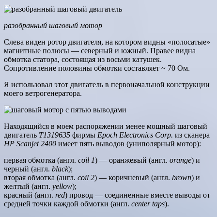
разобранный шаговый мотор
Слева виден ротор двигателя, на котором видны «полосатые»
магнитные полюсы — северный и южный. Правее видна
обмотка статора, состоящая из восьми катушек.
Сопротивление половины обмотки составляет ~ 70 Ом.
Я использовал этот двигатель в первоначальной конструкции
моего ветрогенератора.
Находящийся в моем распоряжении менее мощный шаговый
двигатель
T1319635
фирмы
Epoch Electronics Corp.
из сканера
HP Scanjet 2400
имеет
пять
выводов (униполярный мотор):
первая обмотка (англ.
coil 1
) — оранжевый (англ.
orange
) и
черный (англ.
black
);
вторая обмотка (англ.
coil 2
) — коричневый (англ.
brown
) и
желтый (англ.
yellow
);
красный (англ.
red
) провод — соединенные вместе выводы от
средней точки каждой обмотки (англ.
center taps
).