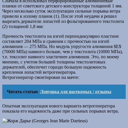
Сначала я использовал перфорированные алюминиевые
планки от советского детского конструктора толщиной 1 мм.
Через несколько суток эксплуатации сильные порывы ветра
привели к излому планок (1). После этой неудачи я решил
вырезать держатели лопастей из фольгированного текстолита
(2) толщиной 1,8 мм:
Прочность текстолита на изгиб перпендикулярно пластине
составляет 204 МПа и сравним с прочностью на изгиб
алюминия — 275 МПа. Но модуль упругости алюминия $E$
(70000 МПа) намного больше, чем у текстолита (10000 МПа),
т.е. тексолит намного эластичнее алюминия. Это, по моему
мнению, с учетом большей толщины текстолитовых
держателей, обеспечит гораздо большую надежность
крепления лопастей ветрогенератора.
Ветрогенератор смонтирован на мачте:
Читать статью
Ловушка для насекомых | отзывы
Опытная эксплуатация нового варианта ветрогенератора
показала его надежность даже при сильных порывах ветра.