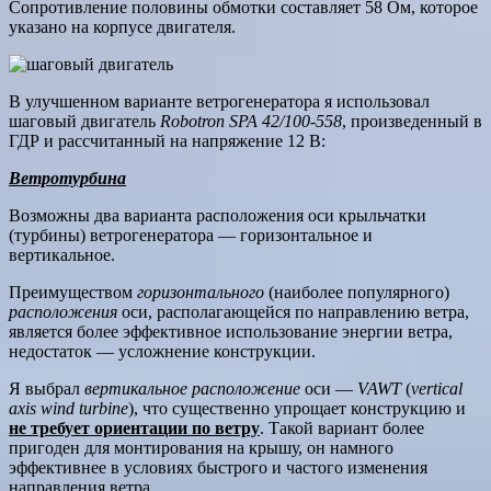
Сопротивление половины обмотки составляет 58 Ом, которое
указано на корпусе двигателя.
В улучшенном варианте ветрогенератора я использовал
шаговый двигатель
Robotron SPA 42/100-558
, произведенный в
ГДР и рассчитанный на напряжение 12 В:
Ветротурбина
Возможны два варианта расположения оси крыльчатки
(турбины) ветрогенератора — горизонтальное и
вертикальное.
Преимуществом
горизонтального
(наиболее популярного)
расположения
оси, располагающейся по направлению ветра,
является более эффективное использование энергии ветра,
недостаток — усложнение конструкции.
Я выбрал
вертикальное расположение
оси —
VAWT
(
vertical
axis wind turbine
), что существенно упрощает конструкцию и
не требует ориентации по ветру
. Такой вариант более
пригоден для монтирования на крышу, он намного
эффективнее в условиях быстрого и частого изменения
направления ветра.