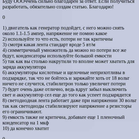
Буду ОООччень сильно благодарен за ответ. Если получиться
разработать, обязательно создам статью. Благодарю!
0
1) двигатель как генератор подойдет, с него можно снять
около 1.1-1.5 ампер, напряжение не помню какое
2) используйте то что есть, потери не так критичны
3) смотря какая лента стандарт вроде 5 вт/м
4) симметричный умножитель да можно но потери все же
будут, конденсаторы используйте большой емкости
5) так как вы столько накрутили то вполне может хватить для
заряда аккумулятора
6) аккумуляторы кислотные и щелочные неприхотливы в
подзарядке, так что не бойтесь и заряжайте хоть от 18 вольт
ничего не случится, стабилитрон только увеличит потери
7) будет очень даже отлично, ведь вдруг забыл выключить
свет и аккумулятор сел еще до того как успеет подзарядится
8) светодиодная лента работает даже при напряжении 30 вольт
так как светодиоды стабилизируют напряжение а резисторы
его ограничивают.
9) емкость также не критична, добавьте еще 1 пленочный
конденсатор на 1 мкф
10) да конечно хватит
0