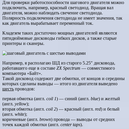
Для проверки работоспособности шагового двигателя можно
подключить, например, красный светодиод. Вращая вал
двигателя, можно наблюдать свечение светодиода.
Полярность подключения светодиода не имеет значения, так
как двигатель вырабатывает переменный ток.
Кладезем таких достаточно мощных двигателей являются
пятидюймовые дисководы гибких дисков, а также старые
принтеры и сканеры.
Например, я располагаю ШД из старого 5.25″ дисковода,
работавшего еще в составе
ZX Spectrum
— совместимого
компьютера «Байт».
Такой дисковод содержит две обмотки, от концов и середины
которых сделаны выводы — итого из двигателя выведено
шесть
проводов:
первая обмотка (англ.
coil 1
) — синий (англ.
blue
) и желтый
(англ.
yellow
);
вторая обмотка (англ.
coil 2
) — красный (англ.
red
) и белый
(англ.
white
);
коричневые (англ.
brown
) провода — выводы от средних
точек каждой обмотки (англ.
center taps
).