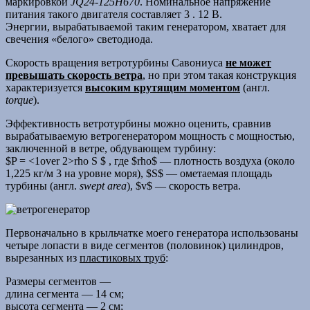
маркировкой
JQ24-125H670
. Номинальное напряжение
питания такого двигателя составляет 3 . 12 В.
Энергии, вырабатываемой таким генератором, хватает для
свечения «белого» светодиода.
Скорость вращения ветротурбины Савониуса
не может
превышать скорость ветра
, но при этом такая конструкция
характеризуется
высоким крутящим моментом
(англ.
torque
).
Эффективность ветротурбины можно оценить, сравнив
вырабатываемую ветрогенератором мощность с мощностью,
заключенной в ветре, обдувающем турбину:
$P = <1over 2>rho S $ , где $rho$ — плотность воздуха (около
1,225 кг/м 3 на уровне моря), $S$ — ометаемая площадь
турбины (англ.
swept area
), $v$ — скорость ветра.
Первоначально в крыльчатке моего генератора использованы
четыре лопасти в виде сегментов (половинок) цилиндров,
вырезанных из
пластиковых труб
:
Размеры сегментов —
длина сегмента — 14 см;
высота сегмента — 2 см;