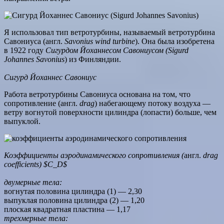
Я использовал тип ветротурбины, называемый ветротурбина
Савониуса (англ.
Savonius wind turbine
). Она была изобретена
в 1922 году
Сигурдом Йоханнесом Савониусом (Sigurd
Johannes Savonius
) из Финляндии.
Сигурд Йоханнес Савониус
Работа ветротурбины Савониуса основана на том, что
сопротивление (англ.
drag
) набегающему потоку воздуха —
ветру вогнутой поверхности цилиндра (лопасти) больше, чем
выпуклой.
Коэффициенты аэродинамического сопротивления (
англ.
drag
coefficients) $C_D$
двумерные тела:
вогнутая половина цилиндра (1) — 2,30
выпуклая половина цилиндра (2) — 1,20
плоская квадратная пластина — 1,17
трехмерные тела: