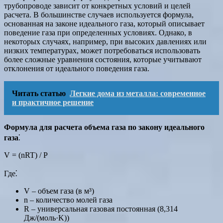
трубопроводе зависит от конкретных условий и целей
расчета. В большинстве случаев используется формула,
основанная на законе идеального газа, который описывает
поведение газа при определенных условиях. Однако, в
некоторых случаях, например, при высоких давлениях или
низких температурах, может потребоваться использовать
более сложные уравнения состояния, которые учитывают
отклонения от идеального поведения газа.
Читать статью
Легкие дома из металла: современное
и практичное решение
Формула для расчета объема газа по закону идеального
газа
⁚
V = (nRT) / P
Где⁚
V – объем газа (в м³)
n – количество молей газа
R – универсальная газовая постоянная (8,314
Дж/(моль·K))