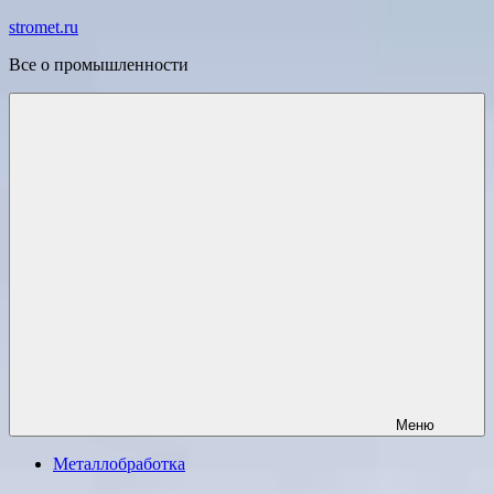
Перейти
stromet.ru
к
Все о промышленности
содержимому
Меню
Металлобработка