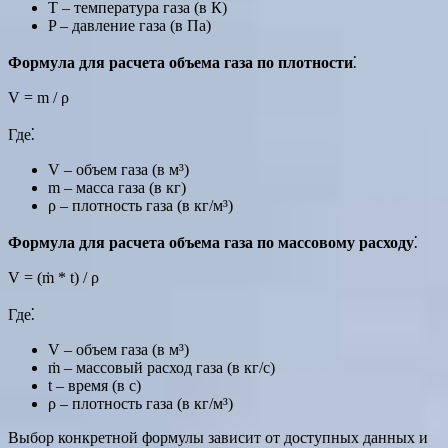
T – температура газа (в К)
P – давление газа (в Па)
Формула для расчета объема газа по плотности
⁚
V = m / ρ
Где⁚
V – объем газа (в м³)
m – масса газа (в кг)
ρ – плотность газа (в кг/м³)
Формула для расчета объема газа по массовому расходу
⁚
V = (ṁ * t) / ρ
Где⁚
V – объем газа (в м³)
ṁ – массовый расход газа (в кг/с)
t – время (в с)
ρ – плотность газа (в кг/м³)
Выбор конкретной формулы зависит от доступных данных и