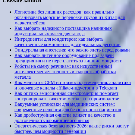
Свежие записи
Логистика без лишних расходов: как правильно
организовать морские перевозки грузов из Китая для
маркетплейсов
Как выбрать надежного поставщика наливных
индустриальных масел для завода
Ингредиенты для кондитеров: как выбрать
качественные компоненты для идеальных десертов
Эпидуральная анестезия: что важно знать перед родами
Как выбрать литейное оборудование под задачи
предприятия и не переплатить за лишние мощности
Роботы на смену резчикам: как искусственный
интеллект меняет точность и скорость обработки
металла
Как меняются CPM и стоимость размещения: аналитика
и ключевые каналы affiliate-индустрии в Telegram
Как оптико-эмиссионная спектрометрия помогает
контролировать качество металла на производстве
Вакуумные установки для медицинских систем:
современные решения для безопасности пациентов
Как дробеструйная очистка влияет на качество и
долговечность алюминиевого литья
Энергетическая безопасность 2026: какие риски растут
быстрее, чем мощности генерации