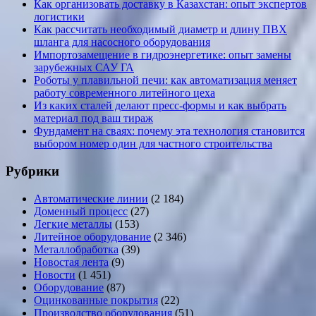
Как организовать доставку в Казахстан: опыт экспертов
логистики
Как рассчитать необходимый диаметр и длину ПВХ
шланга для насосного оборудования
Импортозамещение в гидроэнергетике: опыт замены
зарубежных САУ ГА
Роботы у плавильной печи: как автоматизация меняет
работу современного литейного цеха
Из каких сталей делают пресс-формы и как выбрать
материал под ваш тираж
Фундамент на сваях: почему эта технология становится
выбором номер один для частного строительства
Рубрики
Автоматические линии
(2 184)
Доменный процесс
(27)
Легкие металлы
(153)
Литейное оборудование
(2 346)
Металлобработка
(39)
Новостая лента
(9)
Новости
(1 451)
Оборудование
(87)
Оцинкованные покрытия
(22)
Производство оборудования
(51)