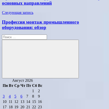
записям
основных направлений
Следующая запись
Профессия монтаж промышленного
оборудования: обзор
Поиск
для:
Поиск
Август 2026
Пн
Вт
Ср
Чт
Пт
Сб
Вс
1
2
3
4
5
6
7
8
9
10
11
12
13
14
15
16
17
18
19
20
21
22
23