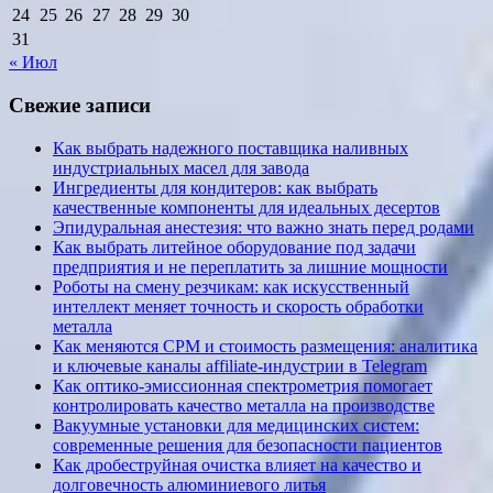
24
25
26
27
28
29
30
31
« Июл
Свежие записи
Как выбрать надежного поставщика наливных
индустриальных масел для завода
Ингредиенты для кондитеров: как выбрать
качественные компоненты для идеальных десертов
Эпидуральная анестезия: что важно знать перед родами
Как выбрать литейное оборудование под задачи
предприятия и не переплатить за лишние мощности
Роботы на смену резчикам: как искусственный
интеллект меняет точность и скорость обработки
металла
Как меняются CPM и стоимость размещения: аналитика
и ключевые каналы affiliate-индустрии в Telegram
Как оптико-эмиссионная спектрометрия помогает
контролировать качество металла на производстве
Вакуумные установки для медицинских систем:
современные решения для безопасности пациентов
Как дробеструйная очистка влияет на качество и
долговечность алюминиевого литья