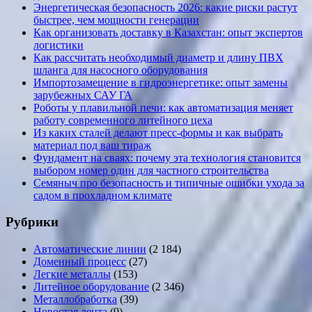
Энергетическая безопасность 2026: какие риски растут
быстрее, чем мощности генерации
Как организовать доставку в Казахстан: опыт экспертов
логистики
Как рассчитать необходимый диаметр и длину ПВХ
шланга для насосного оборудования
Импортозамещение в гидроэнергетике: опыт замены
зарубежных САУ ГА
Роботы у плавильной печи: как автоматизация меняет
работу современного литейного цеха
Из каких сталей делают пресс-формы и как выбрать
материал под ваш тираж
Фундамент на сваях: почему эта технология становится
выбором номер один для частного строительства
Семяныч про безопасность и типичные ошибки ухода за
садом в прохладном климате
Рубрики
Автоматические линии
(2 184)
Доменный процесс
(27)
Легкие металлы
(153)
Литейное оборудование
(2 346)
Металлобработка
(39)
Новостая лента
(9)