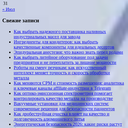
31
« Июл
Свежие записи
Как выбрать надежного поставщика наливных
индустриальных масел для завода
Ингредиенты для кондитеров: как выбрать
качественные компоненты для идеальных десертов
Эпидуральная анестезия: что важно знать перед родами
Как выбрать литейное оборудование под задачи
предприятия и не переплатить за лишние мощности
Роботы на смену резчикам: как искусственный
интеллект меняет точность и скорость обработки
металла
Как меняются CPM и стоимость размещения: аналитика
и ключевые каналы affiliate-индустрии в Telegram
Как оптико-эмиссионная спектрометрия помогает
контролировать качество металла на производстве
Вакуумные установки для медицинских систем:
современные решения для безопасности пациентов
Как дробеструйная очистка влияет на качество и
долговечность алюминиевого литья
Энергетическая безопасность 2026: какие риски растут