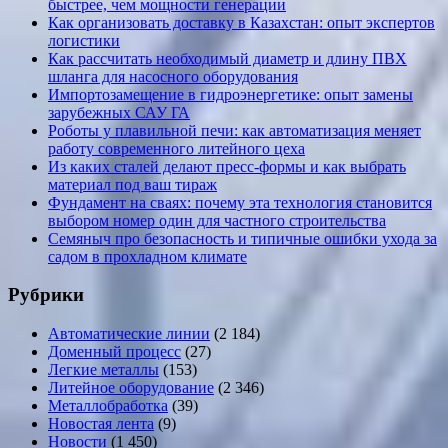
быстрее, чем мощности генерации
Как организовать доставку в Казахстан: опыт экспертов
логистики
Как рассчитать необходимый диаметр и длину ПВХ
шланга для насосного оборудования
Импортозамещение в гидроэнергетике: опыт замены
зарубежных САУ ГА
Роботы у плавильной печи: как автоматизация меняет
работу современного литейного цеха
Из каких сталей делают пресс-формы и как выбрать
материал под ваш тираж
Фундамент на сваях: почему эта технология становится
выбором номер один для частного строительства
Семяныч про безопасность и типичные ошибки ухода за
садом в прохладном климате
Рубрики
Автоматические линии
(2 184)
Доменный процесс
(27)
Легкие металлы
(153)
Литейное оборудование
(2 346)
Металлобработка
(39)
Новостая лента
(9)
Новости
(1 450)