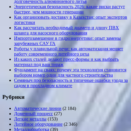
долговечность алюминиевого литья
Энергетическая безопасность 2026: какие риски растут
быстрее, чем мощности генерации
Как организовать доставку в Казахстан: опыт экспертов
логистики
Как рассчитать необходимый диаметр и длину ПВХ
шланга для насосного оборудования
Импортозамещение в гидроэнергетике: опыт замены
зарубежных САУ ГА
Роботы у плавильной печи: как автоматизация меняет
работу современного литейного цеха
Из каких сталей делают пресс-формы и как выбрать
материал под ваш тираж
Фундамент на сваях: почему эта технология становится
выбором номер один для частного строительства
Семяныч про безопасность и типичные ошибки ухода за
садом в прохладном климате
Рубрики
Автоматические линии
(2 184)
Доменный процесс
(27)
Легкие металлы
(153)
Литейное оборудование
(2 346)
Металлобработка
(39)