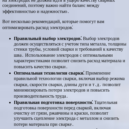
на электродах не должна идти в ущерб качеству сварных
соединений, поэтому важно найти баланс между
эффективностью и надежностью․
Вот несколько рекомендаций, которые помогут вам
оптимизировать расход электродов⁚
Правильный выбор электродов⁚
Выбор электродов
должен осуществляться с учетом типа металла, толщины
стенки трубы, условий сварки и требований к качеству
шва․ Использование электродов с оптимальными
характеристиками позволит снизить расход материала и
повысить качество сварки․
Оптимальная технология сварки⁚
Применение
правильной технологии сварки, включая выбор режима
сварки, скорости сварки, длины дуги и т․д․ позволит
минимизировать потери электродов и повысить
производительность труда․
Правильная подготовка поверхности⁚
Тщательная
подготовка поверхности перед сваркой, включая
очистку от грязи, ржавчины и краски, позволит
улучшить сцепление электрода с металлом и снизить
потери материала при сварке․