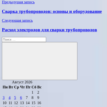
Навигация
Предыдущая запись
по
Сварка трубопроводов: основы и оборудование
записям
Следующая запись
Расход электродов для сварки трубопроводов
Поиск
для:
Поиск
Август 2026
Пн
Вт
Ср
Чт
Пт
Сб
Вс
1
2
3
4
5
6
7
8
9
10
11
12
13
14
15
16