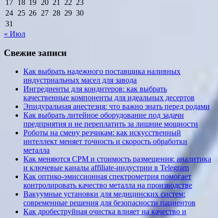
17
18
19
20
21
22
23
24
25
26
27
28
29
30
31
« Июл
Свежие записи
Как выбрать надежного поставщика наливных
индустриальных масел для завода
Ингредиенты для кондитеров: как выбрать
качественные компоненты для идеальных десертов
Эпидуральная анестезия: что важно знать перед родами
Как выбрать литейное оборудование под задачи
предприятия и не переплатить за лишние мощности
Роботы на смену резчикам: как искусственный
интеллект меняет точность и скорость обработки
металла
Как меняются CPM и стоимость размещения: аналитика
и ключевые каналы affiliate-индустрии в Telegram
Как оптико-эмиссионная спектрометрия помогает
контролировать качество металла на производстве
Вакуумные установки для медицинских систем:
современные решения для безопасности пациентов
Как дробеструйная очистка влияет на качество и