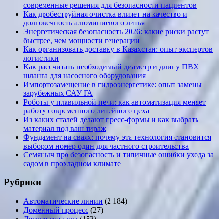
современные решения для безопасности пациентов
Как дробеструйная очистка влияет на качество и
долговечность алюминиевого литья
Энергетическая безопасность 2026: какие риски растут
быстрее, чем мощности генерации
Как организовать доставку в Казахстан: опыт экспертов
логистики
Как рассчитать необходимый диаметр и длину ПВХ
шланга для насосного оборудования
Импортозамещение в гидроэнергетике: опыт замены
зарубежных САУ ГА
Роботы у плавильной печи: как автоматизация меняет
работу современного литейного цеха
Из каких сталей делают пресс-формы и как выбрать
материал под ваш тираж
Фундамент на сваях: почему эта технология становится
выбором номер один для частного строительства
Семяныч про безопасность и типичные ошибки ухода за
садом в прохладном климате
Рубрики
Автоматические линии
(2 184)
Доменный процесс
(27)
Легкие металлы
(153)