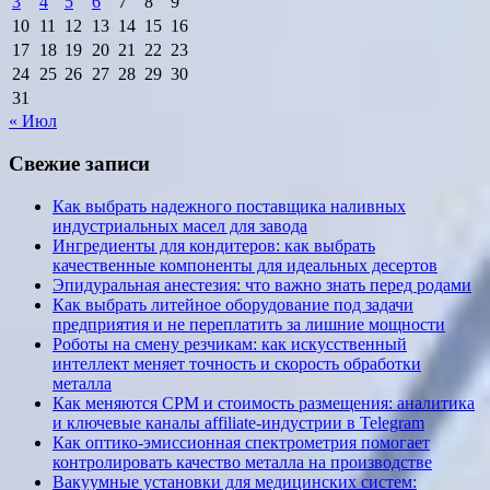
3
4
5
6
7
8
9
10
11
12
13
14
15
16
17
18
19
20
21
22
23
24
25
26
27
28
29
30
31
« Июл
Свежие записи
Как выбрать надежного поставщика наливных
индустриальных масел для завода
Ингредиенты для кондитеров: как выбрать
качественные компоненты для идеальных десертов
Эпидуральная анестезия: что важно знать перед родами
Как выбрать литейное оборудование под задачи
предприятия и не переплатить за лишние мощности
Роботы на смену резчикам: как искусственный
интеллект меняет точность и скорость обработки
металла
Как меняются CPM и стоимость размещения: аналитика
и ключевые каналы affiliate-индустрии в Telegram
Как оптико-эмиссионная спектрометрия помогает
контролировать качество металла на производстве
Вакуумные установки для медицинских систем: