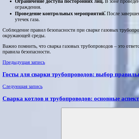
Ограничение доступа посторонних лиц⁚
В зоне проведе
ограждения.
Проведение контрольных мероприятий⁚
После завершен
утечек газа.
Соблюдение правил безопасности при сварке газовых трубопро
окружающей среды.
Важно помнить, что сварка газовых трубопроводов – это отве
правила безопасности.
Навигация
Предыдущая запись
по
Госты для сварки трубопроводов: выбор правиль
записям
Следующая запись
Сварка котлов и трубопроводов: основные аспек
Поиск
для: