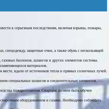
ивести к серьезным последствиям, включая взрывы, пожары,
, спецодежду, защитные очки, а также обувь с нескользящей
 газовых баллонов, шлангов и других элементов системы.
спламеняющихся материалов.
 месте, вдали от источников тепла и прямых солнечных лучей.
нием специальных шлангов и соединительных элементов.
редства пожаротушения. Сварщик должен быть обучен
 сварочным оборудованием и газами. Необходимо соблюдать