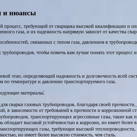
ы и нюансы
ый процесс, требующий от сварщика высокой квалификации и оп
енного газа, и их надежность напрямую зависит от качества сва
особенностей, связанных с типом газа, давлением в трубопрово
 трубопроводов, чтобы помочь вам лучше понять этот процесс и
чевой этап, определяющий надежность и долговечность всей си
ям по температуре и давлению транспортируемого газа.
следующие материалы⁚
для сварки газовых трубопроводов, благодаря своей прочности,
й, в зависимости от требований к прочности и коррозионной ст
рубопроводов, транспортирующих агрессивные газы, такие как 
обладает высокой устойчивостью к коррозии, но имеет более вы
 транспортирующих газы, требующие высокой теплопроводности,
остью, но имеет более высокую стоимость, чем сталь.