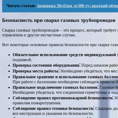
Читать статью
Задвижка 30с41нж ду300 ту: краткий обзо
Безопасность при сварке газовых трубопроводов
Сварка газовых трубопроводов – это процесс, который требуе
отравления и другие несчастные случаи.
Вот некоторые основные правила безопасности при сварке газ
Обязательное использование средств индивидуальной
подошвой.
Проверка состояния оборудования⁚
Перед началом рабо
Проверка места работы⁚
Необходимо убедиться, что мес
Правильное хранение и использование газовых баллон
При работе с баллонами необходимо соблюдать правила б
Правильное подключение газовых баллонов⁚
Газовые б
Необходимо убедиться, что соединения герметичны и на
Соблюдение правил противопожарной безопасности⁚
На
правилам пожаротушения.
Соблюдение правил техники безопасности⁚
Сварщик дол
все инструкции и указания по безопасности.