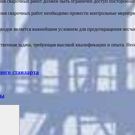
ния сварочных работ должен быть ограничен доступ посторонни
ия сварочных работ необходимо провести контрольные мероприя
водов является важнейшим условием для предотвращения несчас
тственная задача, требующая высокой квалификации и опыта. Не
ного стандарта
ты