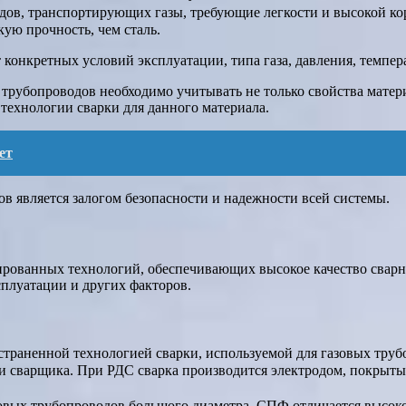
одов, транспортирующих газы, требующие легкости и высокой к
кую прочность, чем сталь.
конкретных условий эксплуатации, типа газа, давления, темпера
 трубопроводов необходимо учитывать не только свойства матери
технологии сварки для данного материала.
ет
в является залогом безопасности и надежности всей системы.
ированных технологий, обеспечивающих высокое качество сварн
сплуатации и других факторов.
страненной технологией сварки, используемой для газовых труб
ии сварщика. При РДС сварка производится электродом, покрыт
овых трубопроводов большого диаметра. СПФ отличается высоко