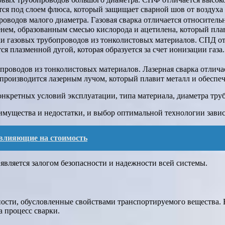
я под слоем флюса, который защищает сварной шов от воздуха 
роводов малого диаметра. Газовая сварка отличается относител
нем, образованным смесью кислорода и ацетилена, который плав
и газовых трубопроводов из тонколистовых материалов. СПД отл
я плазменной дугой, которая образуется за счет ионизации газ
.
проводов из тонколистовых материалов. Лазерная сварка отличае
производится лазерным лучом, который плавит металл и обеспеч
нкретных условий эксплуатации, типа материала, диаметра трубы
еимущества и недостатки, и выбор оптимальной технологии зави
влияющие на стоимость
вляется залогом безопасности и надежности всей системы.
ности, обусловленные свойствами транспортируемого вещества.
а процесс сварки.