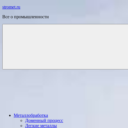
Перейти
stromet.ru
к
Все о промышленности
содержимому
Металлобработка
Доменный процесс
Легкие металлы