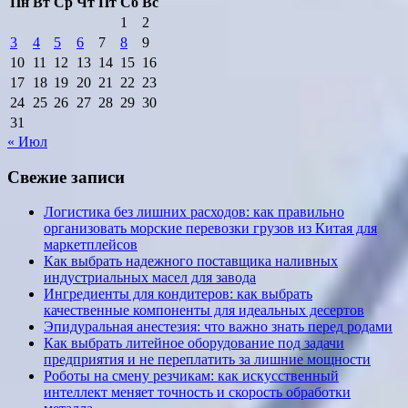
Пн
Вт
Ср
Чт
Пт
Сб
Вс
1
2
3
4
5
6
7
8
9
10
11
12
13
14
15
16
17
18
19
20
21
22
23
24
25
26
27
28
29
30
31
« Июл
Свежие записи
Логистика без лишних расходов: как правильно
организовать морские перевозки грузов из Китая для
маркетплейсов
Как выбрать надежного поставщика наливных
индустриальных масел для завода
Ингредиенты для кондитеров: как выбрать
качественные компоненты для идеальных десертов
Эпидуральная анестезия: что важно знать перед родами
Как выбрать литейное оборудование под задачи
предприятия и не переплатить за лишние мощности
Роботы на смену резчикам: как искусственный
интеллект меняет точность и скорость обработки