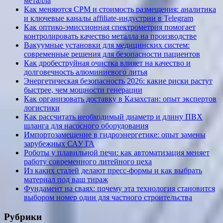
металла
Как меняются CPM и стоимость размещения: аналитика
и ключевые каналы affiliate-индустрии в Telegram
Как оптико-эмиссионная спектрометрия помогает
контролировать качество металла на производстве
Вакуумные установки для медицинских систем:
современные решения для безопасности пациентов
Как дробеструйная очистка влияет на качество и
долговечность алюминиевого литья
Энергетическая безопасность 2026: какие риски растут
быстрее, чем мощности генерации
Как организовать доставку в Казахстан: опыт экспертов
логистики
Как рассчитать необходимый диаметр и длину ПВХ
шланга для насосного оборудования
Импортозамещение в гидроэнергетике: опыт замены
зарубежных САУ ГА
Роботы у плавильной печи: как автоматизация меняет
работу современного литейного цеха
Из каких сталей делают пресс-формы и как выбрать
материал под ваш тираж
Фундамент на сваях: почему эта технология становится
выбором номер один для частного строительства
Рубрики