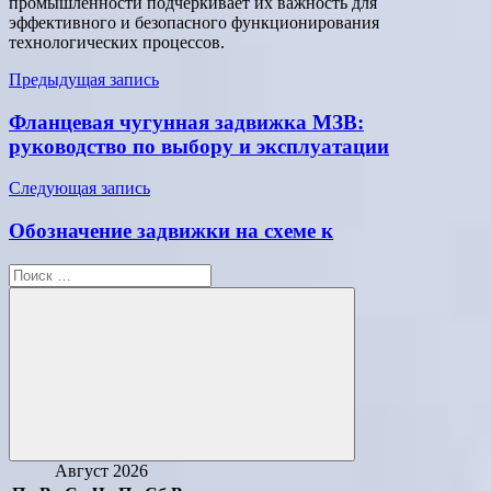
промышленности подчеркивает их важность для
эффективного и безопасного функционирования
технологических процессов.
Навигация
Предыдущая запись
по
Фланцевая чугунная задвижка МЗВ:
записям
руководство по выбору и эксплуатации
Следующая запись
Обозначение задвижки на схеме к
Поиск
для:
Поиск
Август 2026