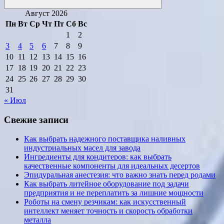
Поиск
Август 2026
Пн
Вт
Ср
Чт
Пт
Сб
Вс
1
2
3
4
5
6
7
8
9
10
11
12
13
14
15
16
17
18
19
20
21
22
23
24
25
26
27
28
29
30
31
« Июл
Свежие записи
Как выбрать надежного поставщика наливных
индустриальных масел для завода
Ингредиенты для кондитеров: как выбрать
качественные компоненты для идеальных десертов
Эпидуральная анестезия: что важно знать перед родами
Как выбрать литейное оборудование под задачи
предприятия и не переплатить за лишние мощности
Роботы на смену резчикам: как искусственный
интеллект меняет точность и скорость обработки
металла