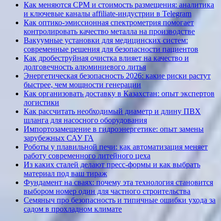
Как меняются CPM и стоимость размещения: аналитика
и ключевые каналы affiliate-индустрии в Telegram
Как оптико-эмиссионная спектрометрия помогает
контролировать качество металла на производстве
Вакуумные установки для медицинских систем:
современные решения для безопасности пациентов
Как дробеструйная очистка влияет на качество и
долговечность алюминиевого литья
Энергетическая безопасность 2026: какие риски растут
быстрее, чем мощности генерации
Как организовать доставку в Казахстан: опыт экспертов
логистики
Как рассчитать необходимый диаметр и длину ПВХ
шланга для насосного оборудования
Импортозамещение в гидроэнергетике: опыт замены
зарубежных САУ ГА
Роботы у плавильной печи: как автоматизация меняет
работу современного литейного цеха
Из каких сталей делают пресс-формы и как выбрать
материал под ваш тираж
Фундамент на сваях: почему эта технология становится
выбором номер один для частного строительства
Семяныч про безопасность и типичные ошибки ухода за
садом в прохладном климате