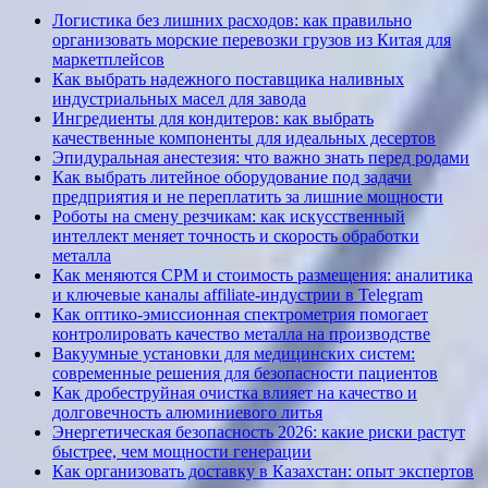
Логистика без лишних расходов: как правильно
организовать морские перевозки грузов из Китая для
маркетплейсов
Как выбрать надежного поставщика наливных
индустриальных масел для завода
Ингредиенты для кондитеров: как выбрать
качественные компоненты для идеальных десертов
Эпидуральная анестезия: что важно знать перед родами
Как выбрать литейное оборудование под задачи
предприятия и не переплатить за лишние мощности
Роботы на смену резчикам: как искусственный
интеллект меняет точность и скорость обработки
металла
Как меняются CPM и стоимость размещения: аналитика
и ключевые каналы affiliate-индустрии в Telegram
Как оптико-эмиссионная спектрометрия помогает
контролировать качество металла на производстве
Вакуумные установки для медицинских систем:
современные решения для безопасности пациентов
Как дробеструйная очистка влияет на качество и
долговечность алюминиевого литья
Энергетическая безопасность 2026: какие риски растут
быстрее, чем мощности генерации
Как организовать доставку в Казахстан: опыт экспертов