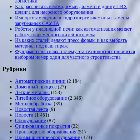
логистики
Как рассчитать необходимый диаметр и длину ПВХ
шланга для насосного оборудования
Импортозамещение в гидроэнергетике: опыт замены
зарубежных САУ ГА
Роботы у плавильной печи: как автоматизация меняет
работу современного литейного цеха
Из каких сталей делают пресс-формы и как выбрать
материал под ваш тираж
Фундамент на сваях: почему эта технология становится
выбором номер один для частного строительства
Рубрики
Автоматические линии
(2 184)
Доменный процесс
(27)
Легкие металлы
(153)
Литейное оборудование
(2 346)
Металлобработка
(39)
Новостая лента
(9)
Новости
(1 451)
Оборудование
(87)
Оцинкованные покрытия
(22)
Производство оборудования
(51)
Промышленное оборудование
(373)