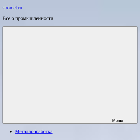
Перейти
stromet.ru
к
Все о промышленности
содержимому
Меню
Металлобработка