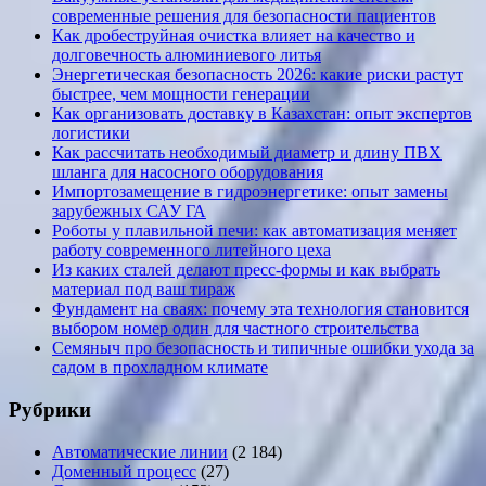
современные решения для безопасности пациентов
Как дробеструйная очистка влияет на качество и
долговечность алюминиевого литья
Энергетическая безопасность 2026: какие риски растут
быстрее, чем мощности генерации
Как организовать доставку в Казахстан: опыт экспертов
логистики
Как рассчитать необходимый диаметр и длину ПВХ
шланга для насосного оборудования
Импортозамещение в гидроэнергетике: опыт замены
зарубежных САУ ГА
Роботы у плавильной печи: как автоматизация меняет
работу современного литейного цеха
Из каких сталей делают пресс-формы и как выбрать
материал под ваш тираж
Фундамент на сваях: почему эта технология становится
выбором номер один для частного строительства
Семяныч про безопасность и типичные ошибки ухода за
садом в прохладном климате
Рубрики
Автоматические линии
(2 184)
Доменный процесс
(27)