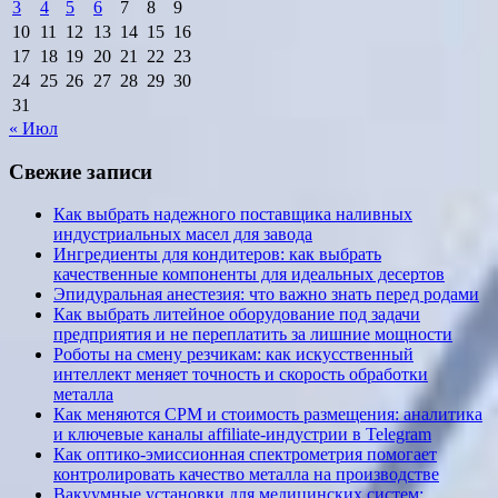
3
4
5
6
7
8
9
10
11
12
13
14
15
16
17
18
19
20
21
22
23
24
25
26
27
28
29
30
31
« Июл
Свежие записи
Как выбрать надежного поставщика наливных
индустриальных масел для завода
Ингредиенты для кондитеров: как выбрать
качественные компоненты для идеальных десертов
Эпидуральная анестезия: что важно знать перед родами
Как выбрать литейное оборудование под задачи
предприятия и не переплатить за лишние мощности
Роботы на смену резчикам: как искусственный
интеллект меняет точность и скорость обработки
металла
Как меняются CPM и стоимость размещения: аналитика
и ключевые каналы affiliate-индустрии в Telegram
Как оптико-эмиссионная спектрометрия помогает
контролировать качество металла на производстве
Вакуумные установки для медицинских систем: