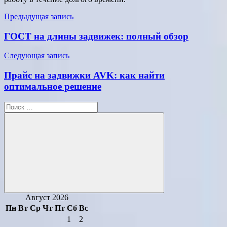
Навигация
Предыдущая запись
по
ГОСТ на длины задвижек: полный обзор
записям
Следующая запись
Прайс на задвижки AVK: как найти
оптимальное решение
Поиск
для:
Поиск
Август 2026
Пн
Вт
Ср
Чт
Пт
Сб
Вс
1
2