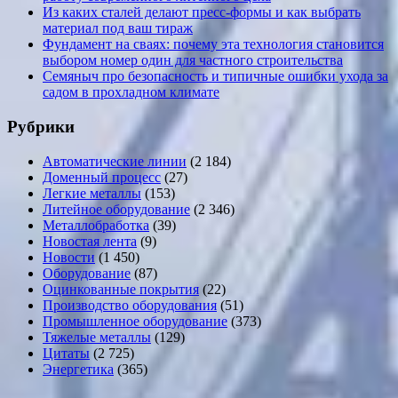
Из каких сталей делают пресс-формы и как выбрать
материал под ваш тираж
Фундамент на сваях: почему эта технология становится
выбором номер один для частного строительства
Семяныч про безопасность и типичные ошибки ухода за
садом в прохладном климате
Рубрики
Автоматические линии
(2 184)
Доменный процесс
(27)
Легкие металлы
(153)
Литейное оборудование
(2 346)
Металлобработка
(39)
Новостая лента
(9)
Новости
(1 450)
Оборудование
(87)
Оцинкованные покрытия
(22)
Производство оборудования
(51)
Промышленное оборудование
(373)
Тяжелые металлы
(129)
Цитаты
(2 725)
Энергетика
(365)