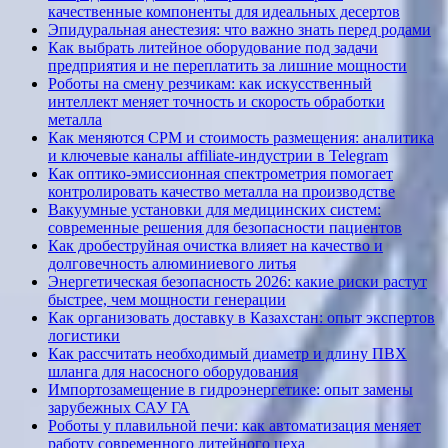
качественные компоненты для идеальных десертов
Эпидуральная анестезия: что важно знать перед родами
Как выбрать литейное оборудование под задачи
предприятия и не переплатить за лишние мощности
Роботы на смену резчикам: как искусственный
интеллект меняет точность и скорость обработки
металла
Как меняются CPM и стоимость размещения: аналитика
и ключевые каналы affiliate-индустрии в Telegram
Как оптико-эмиссионная спектрометрия помогает
контролировать качество металла на производстве
Вакуумные установки для медицинских систем:
современные решения для безопасности пациентов
Как дробеструйная очистка влияет на качество и
долговечность алюминиевого литья
Энергетическая безопасность 2026: какие риски растут
быстрее, чем мощности генерации
Как организовать доставку в Казахстан: опыт экспертов
логистики
Как рассчитать необходимый диаметр и длину ПВХ
шланга для насосного оборудования
Импортозамещение в гидроэнергетике: опыт замены
зарубежных САУ ГА
Роботы у плавильной печи: как автоматизация меняет
работу современного литейного цеха