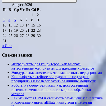
Поиск
Август 2026
Пн
Вт
Ср
Чт
Пт
Сб
Вс
1
2
3
4
5
6
7
8
9
10
11
12
13
14
15
16
17
18
19
20
21
22
23
24
25
26
27
28
29
30
31
« Июл
Свежие записи
Ингредиенты для кондитеров: как выбрать
качественные компоненты для идеальных десертов
Эпидуральная анестезия: что важно знать перед родами
Как выбрать литейное оборудование под задачи
предприятия и не переплатить за лишние мощности
Роботы на смену резчикам: как искусственный
интеллект меняет точность и скорость обработки
металла
Как меняются CPM и стоимость размещения: аналитика
и ключевые каналы affiliate-индустрии в Telegram