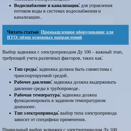
Водоснабжение и канализация⁚
для управления
потоком воды в системах водоснабжения и
канализации․
Читать статью
Промышленное оборудование для
ВТО: обзор основных направлений
Выбор задвижки с электроприводом Ду 100 – важный этап,
требующий учета различных факторов, таких как⁚
Тип среды⁚
задвижка должна быть совместима с
транспортируемой средой․
Рабочее давление⁚
задвижка должна выдерживать
давление среды в трубопроводе․
Рабочая температура⁚
задвижка должна
функционировать в заданном температурном
диапазоне․
Тип электропривода⁚
выбор типа электропривода
зависит от специфики применения․
Правильный выбор задвижки с электроприводом Ду 100