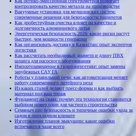
Как оптико-эмиссионная спектрометрия помогает
контролировать качество металла на производстве
Вакуумные установки для медицинских систем:
современные решения для безопасности пациентов
Как дробеструйная очистка влияет на качество и
долговечность алюминиевого литья
Энергетическая безопасность 2026: какие риски растут
быстрее, чем мощности генерации
Как организовать доставку в Казахстан: опыт экспертов
логистики
Как рассчитать необходимый диаметр и длину ПВХ
шланга для насосного оборудования
Импортозамещение в гидроэнергетике: опыт замены
зарубежных САУ ГА
Роботы у плавильной печи: как автоматизация меняет
работу современного литейного цеха
Из каких сталей делают пресс-формы и как выбрать
материал под ваш тираж
Фундамент на сваях: почему эта технология становится
выбором номер один для частного строительства
Семяныч про безопасность и типичные ошибки ухода за
садом в прохладном климате
Изготовление планов эвакуации: какие ошибки
встречаются чаще всего