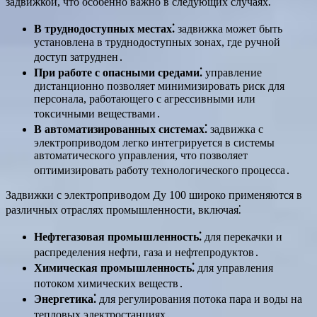
задвижкой, что особенно важно в следующих случаях⁚
В труднодоступных местах⁚
задвижка может быть
установлена в труднодоступных зонах, где ручной
доступ затруднен․
При работе с опасными средами⁚
управление
дистанционно позволяет минимизировать риск для
персонала, работающего с агрессивными или
токсичными веществами․
В автоматизированных системах⁚
задвижка с
электроприводом легко интегрируется в системы
автоматического управления, что позволяет
оптимизировать работу технологического процесса․
Задвижки с электроприводом Ду 100 широко применяются в
различных отраслях промышленности, включая⁚
Нефтегазовая промышленность⁚
для перекачки и
распределения нефти, газа и нефтепродуктов․
Химическая промышленность⁚
для управления
потоком химических веществ․
Энергетика⁚
для регулирования потока пара и воды на
тепловых электростанциях․