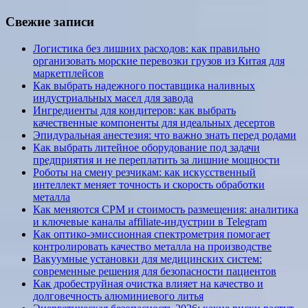
Свежие записи
Логистика без лишних расходов: как правильно
организовать морские перевозки грузов из Китая для
маркетплейсов
Как выбрать надежного поставщика наливных
индустриальных масел для завода
Ингредиенты для кондитеров: как выбрать
качественные компоненты для идеальных десертов
Эпидуральная анестезия: что важно знать перед родами
Как выбрать литейное оборудование под задачи
предприятия и не переплатить за лишние мощности
Роботы на смену резчикам: как искусственный
интеллект меняет точность и скорость обработки
металла
Как меняются CPM и стоимость размещения: аналитика
и ключевые каналы affiliate-индустрии в Telegram
Как оптико-эмиссионная спектрометрия помогает
контролировать качество металла на производстве
Вакуумные установки для медицинских систем:
современные решения для безопасности пациентов
Как дробеструйная очистка влияет на качество и
долговечность алюминиевого литья