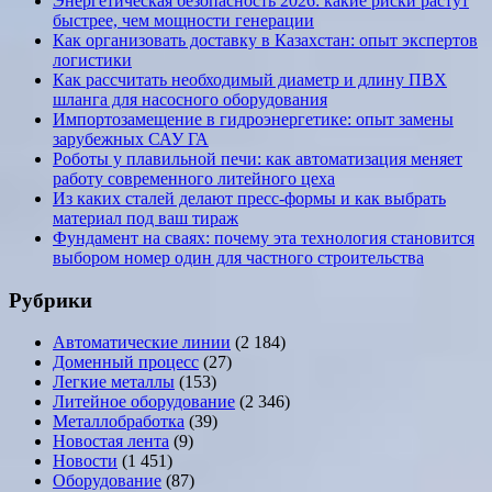
Энергетическая безопасность 2026: какие риски растут
быстрее, чем мощности генерации
Как организовать доставку в Казахстан: опыт экспертов
логистики
Как рассчитать необходимый диаметр и длину ПВХ
шланга для насосного оборудования
Импортозамещение в гидроэнергетике: опыт замены
зарубежных САУ ГА
Роботы у плавильной печи: как автоматизация меняет
работу современного литейного цеха
Из каких сталей делают пресс-формы и как выбрать
материал под ваш тираж
Фундамент на сваях: почему эта технология становится
выбором номер один для частного строительства
Рубрики
Автоматические линии
(2 184)
Доменный процесс
(27)
Легкие металлы
(153)
Литейное оборудование
(2 346)
Металлобработка
(39)
Новостая лента
(9)
Новости
(1 451)
Оборудование
(87)