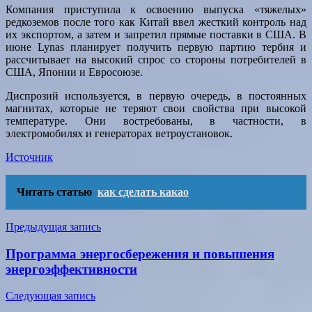
Компания приступила к освоению выпуска «тяжелых»
редкоземов после того как Китай ввел жесткий контроль над
их экспортом, а затем и запретил прямые поставки в США. В
июне Lynas планирует получить первую партию тербия и
рассчитывает на высокий спрос со стороны потребителей в
США, Японии и Евросоюзе.
Диспрозий используется, в первую очередь, в постоянных
магнитах, которые не теряют свои свойства при высокой
температуре. Они востребованы, в частности, в
электромобилях и генераторах ветроустановок.
Источник
Читать статью
как сделать какао
Навигация
Предыдущая запись
по
Программа энергосбережения и повышения
записям
энергоэффективности
Следующая запись