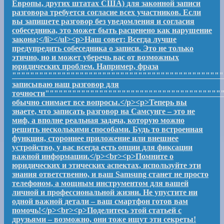
Европы, других штатах США) для законной записи
разговора требуется согласие всех участников. Если
вы запишете разговор без уведомления и согласия
собеседника, это может быть расценено как нарушение
закона;</li></ul><p>Наш совет: Всегда лучше
предупредить собеседника о записи. Это не только
этично, но и может уберечь вас от возможных
юридических проблем. Например, фраза
""""""""""""""""""""""""""""""""""""""""""""""
записываю наш разговор для
точности"""""""""""""""""""""""""""""""""""""""
обычно снимает все вопросы.</p><p>Теперь вы
знаете, что записать разговор на Самсунге – это не
миф, а вполне реальная задача, которую можно
решить несколькими способами. Будь то встроенная
функция, стороннее приложение или внешнее
устройство, у вас всегда есть опции для фиксации
важной информации.</p><br><p>Помните о
юридических и этических аспектах, используйте эти
знания ответственно, и ваш Samsung станет не просто
телефоном, а мощным инструментом для вашей
личной и профессиональной жизни. Не упустите ни
одной важной детали – ваш смартфон готов вам
помочь!</p><br><p>Поделитесь этой статьей с
друзьями – возможно, они тоже ищут эти секреты!