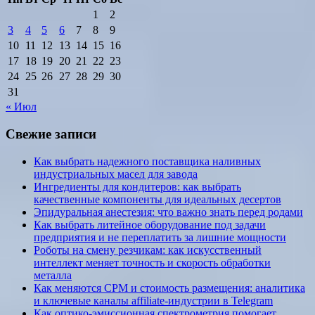
1
2
3
4
5
6
7
8
9
10
11
12
13
14
15
16
17
18
19
20
21
22
23
24
25
26
27
28
29
30
31
« Июл
Свежие записи
Как выбрать надежного поставщика наливных
индустриальных масел для завода
Ингредиенты для кондитеров: как выбрать
качественные компоненты для идеальных десертов
Эпидуральная анестезия: что важно знать перед родами
Как выбрать литейное оборудование под задачи
предприятия и не переплатить за лишние мощности
Роботы на смену резчикам: как искусственный
интеллект меняет точность и скорость обработки
металла
Как меняются CPM и стоимость размещения: аналитика
и ключевые каналы affiliate-индустрии в Telegram
Как оптико-эмиссионная спектрометрия помогает