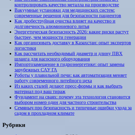
контролировать качество металла на производстве
Вакуумные установки для медицинских систем:
современные решения для безопасности пациентов
Как дробеструйная очистка влияет на качество и
долговечность алюминиевого литья
Энергетическая безопасность 2026: какие риски растут
быстрее, чем мощности генерации
Как организовать доставку в Казахстан: опыт экспертов
логистики
Как рассчитать необходимый диаметр и длину ПВХ
шланга для насосного оборудования
Импортозамещение в гидроэнергетике: опыт замены
зарубежных САУ ГА
Роботы у плавильной печи: как автоматизация меняет
работу современного литейного цеха
Из каких сталей делают пресс-формы и как выбрать
материал под ваш тираж
Фундамент на сваях: почему эта технология становится
выбором номер один для частного строительства
Семяныч про безопасность и типичные ошибки ухода за
садом в прохладном климате
Рубрики