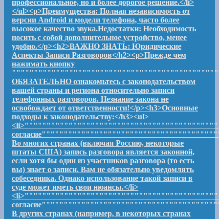
профессиональное, но и более дорогое решение.</li>
</ul><p>Преимущества: Полная независимость от
версии Android и модели телефона, часто более
высокое качество звука.Недостатки: Необходимость
носить с собой дополнительное устройство, менее
удобно.</p><h2>ВАЖНО ЗНАТЬ: Юридические
Аспекты Записи Разговоров</h2><p>Прежде чем
нажимать кнопку
"""""""""""""""""""""""""""""""""""""""""""""""
ОБЯЗАТЕЛЬНО ознакомьтесь с законодательством
вашей страны и региона относительно записи
телефонных разговоров. Незнание закона не
освобождает от ответственности!</p><h3>Основные
подходы к законодательству:</h3><ul>
<li>""""""""""""""""""""""""""""""""""""""""""""
согласие""""""""""""""""""""""""""""""""""""""""
Во многих странах (включая Россию, некоторые
штаты США) запись разговора является законной,
если хотя бы один из участников разговора (то есть
вы) знает о записи. Вам не обязательно уведомлять
собеседника. Однако использование такой записи в
суде может иметь свои нюансы.</li>
<li>""""""""""""""""""""""""""""""""""""""""""""
согласие""""""""""""""""""""""""""""""""""""""""
В других странах (например, в некоторых странах