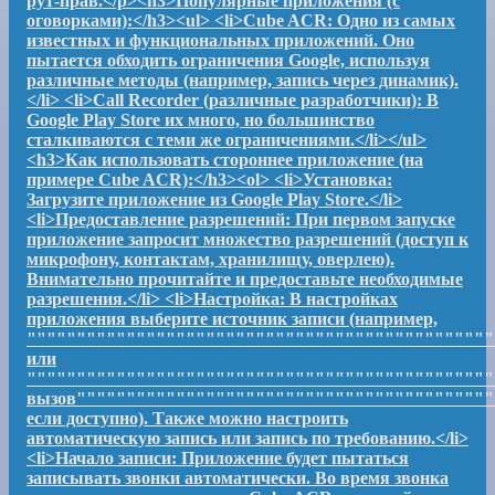
рут-прав.</p><h3>Популярные приложения (с
оговорками):</h3><ul> <li>Cube ACR: Одно из самых
известных и функциональных приложений. Оно
пытается обходить ограничения Google, используя
различные методы (например, запись через динамик).
</li> <li>Call Recorder (различные разработчики): В
Google Play Store их много, но большинство
сталкиваются с теми же ограничениями.</li></ul>
<h3>Как использовать стороннее приложение (на
примере Cube ACR):</h3><ol> <li>Установка:
Загрузите приложение из Google Play Store.</li>
<li>Предоставление разрешений: При первом запуске
приложение запросит множество разрешений (доступ к
микрофону, контактам, хранилищу, оверлею).
Внимательно прочитайте и предоставьте необходимые
разрешения.</li> <li>Настройка: В настройках
приложения выберите источник записи (например,
""""""""""""""""""""""""""""""""""""""""""""""
или
"""""""""""""""""""""""""""""""""""""""""""""""
вызов""""""""""""""""""""""""""""""""""""""""""
если доступно). Также можно настроить
автоматическую запись или запись по требованию.</li>
<li>Начало записи: Приложение будет пытаться
записывать звонки автоматически. Во время звонка