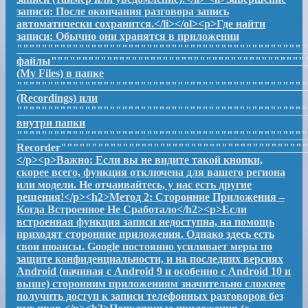
записи: После окончания разговора запись
автоматически сохранится.</li></ol><p>Где найти
записи: Обычно они хранятся в приложении
""""""""""""""""""""""""""""""""""""""""""""""
файлы"""""""""""""""""""""""""""""""""""""""""
(My Files) в папке
"""""""""""""""""""""""""""""""""""""""""""""""
(Recordings) или
"""""""""""""""""""""""""""""""""""""""""""""""
внутри папки
"""""""""""""""""""""""""""""""""""""""""""""""
Recorder""""""""""""""""""""""""""""""""""""""""
</p><p>Важно: Если вы не видите такой кнопки,
скорее всего, функция отключена для вашего региона
или модели. Не отчаивайтесь, у нас есть другие
решения!</p><h2>Метод 2: Сторонние Приложения –
Когда Встроенное Не Сработало</h2><p>Если
встроенная функция записи недоступна, на помощь
приходят сторонние приложения. Однако здесь есть
свои нюансы. Google постоянно усиливает меры по
защите конфиденциальности, и на последних версиях
Android (начиная с Android 9 и особенно с Android 10 и
выше) сторонним приложениям значительно сложнее
получить доступ к записи телефонных разговоров без