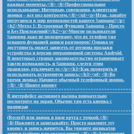
важные моменты.</li> <li>Профессиональное
использование: Интервью, совещания, клиентские
звонки – все под контролем.</li></ul><p>Итак, давайте
погрузимся в мир возможностей вашего Samsung!</p>
<h2>Метод 1: Встроенная Функция Samsung – Просто
и Без Приложений!</h2><p>Многие пользователи
Samsung даже не подозревают, что их телефон уже
оснащен функцией записи разговоров! Однако ее
доступность может зависеть от региона продажи
устройства и версии операционной системы Android.
В некоторых странах законодательство ограничивает
такую возможность, и Samsung, следуя этим
правилам, отключает ее.</p><h3>Как проверить и
использовать встроенную запись:</h3><ol> <li>Во
время звонка: Начните обычный телефонный звонок.
</li> <li>Ищите кнопку
"""""""""""""""""""""""""""""""""""""""""""""""
В интерфейсе активного вызова внимательно
посмотрите на экран. Обычно там есть кнопка с
надписью
"""""""""""""""""""""""""""""""""""""""""""""""
(Record) или значок в виде круга с точкой.</li>
<li>Нажмите и записывайте: Просто нажмите эту
кнопку, и запись начнется. Вы увидите индикатор
записи (таймер или уведомление).</li> <li>Завершение