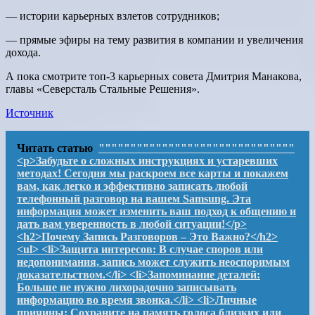
— истории карьерных взлетов сотрудников;
— прямые эфиры на тему развития в компании и увеличения
дохода.
А пока смотрите топ-3 карьерных совета Дмитрия Манакова,
главы «Северсталь Стальные Решения».
Источник
Читать статью
"""""""""""""""""""""""""""""""
<p>Забудьте о сложных инструкциях и устаревших
методах! Сегодня мы раскроем все карты и покажем
вам, как легко и эффективно записать любой
телефонный разговор на вашем Samsung. Эта
информация может изменить ваш подход к общению и
дать вам уверенность в любой ситуации!</p>
<h2>Почему Запись Разговоров – Это Важно?</h2>
<ul> <li>Защита интересов: В случае споров или
недопонимания, запись может служить неоспоримым
доказательством.</li> <li>Запоминание деталей:
Больше не нужно лихорадочно записывать
информацию во время звонка.</li> <li>Личные
причины: Сохраните на память голоса близких или