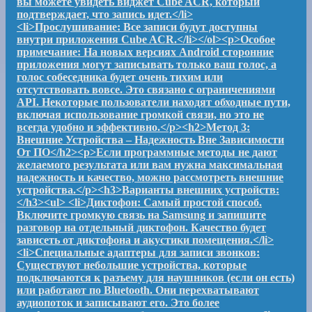
вы можете увидеть виджет Cube ACR, который
подтверждает, что запись идет.</li>
<li>Прослушивание: Все записи будут доступны
внутри приложения Cube ACR.</li></ol><p>Особое
примечание: На новых версиях Android сторонние
приложения могут записывать только ваш голос, а
голос собеседника будет очень тихим или
отсутствовать вовсе. Это связано с ограничениями
API. Некоторые пользователи находят обходные пути,
включая использование громкой связи, но это не
всегда удобно и эффективно.</p><h2>Метод 3:
Внешние Устройства – Надежность Вне Зависимости
От ПО</h2><p>Если программные методы не дают
желаемого результата или вам нужна максимальная
надежность и качество, можно рассмотреть внешние
устройства.</p><h3>Варианты внешних устройств:
</h3><ul> <li>Диктофон: Самый простой способ.
Включите громкую связь на Samsung и запишите
разговор на отдельный диктофон. Качество будет
зависеть от диктофона и акустики помещения.</li>
<li>Специальные адаптеры для записи звонков:
Существуют небольшие устройства, которые
подключаются к разъему для наушников (если он есть)
или работают по Bluetooth. Они перехватывают
аудиопоток и записывают его. Это более