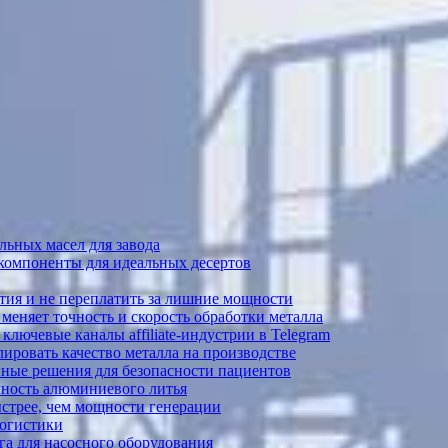
ьных масел для завода
 компоненты для идеальных десертов
тия и не переплатить за лишние мощности
меняет точность и скорость обработки металла
лючевые каналы affiliate-индустрии в Telegram
ировать качество металла на производстве
ные решения для безопасности пациентов
ечность алюминиевого литья
ыстрее, чем мощности генерации
логистики
а для насосного оборудования