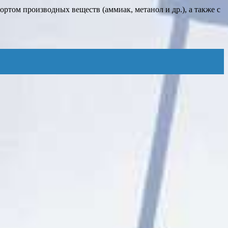
ртом производных веществ (аммиак, метанол и др.), а также с