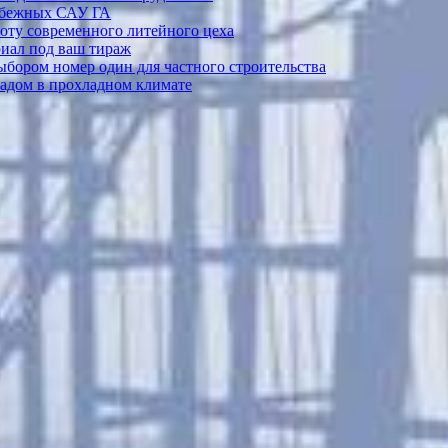
рубежных САУ ГА
боту современного литейного цеха
риал под ваш тираж
выбором номер один для частного строительства
садом в прохладном климате