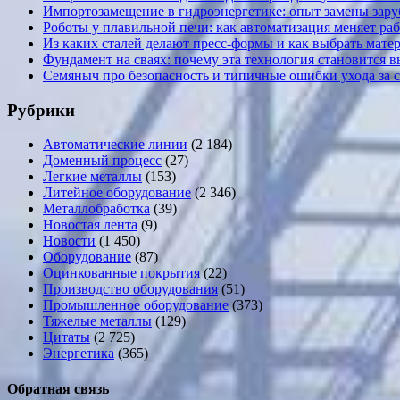
Импортозамещение в гидроэнергетике: опыт замены за
Роботы у плавильной печи: как автоматизация меняет ра
Из каких сталей делают пресс-формы и как выбрать мате
Фундамент на сваях: почему эта технология становится 
Семяныч про безопасность и типичные ошибки ухода за 
Рубрики
Автоматические линии
(2 184)
Доменный процесс
(27)
Легкие металлы
(153)
Литейное оборудование
(2 346)
Металлобработка
(39)
Новостая лента
(9)
Новости
(1 450)
Оборудование
(87)
Оцинкованные покрытия
(22)
Производство оборудования
(51)
Промышленное оборудование
(373)
Тяжелые металлы
(129)
Цитаты
(2 725)
Энергетика
(365)
Обратная связь