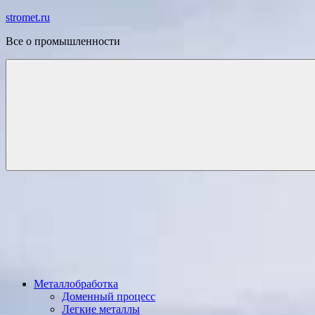
Перейти
stromet.ru
к
Все о промышленности
содержимому
Металлобработка
Доменный процесс
Легкие металлы