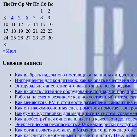
Пн
Вт
Ср
Чт
Пт
Сб
Вс
1
2
3
4
5
6
7
8
9
10
11
12
13
14
15
16
17
18
19
20
21
22
23
24
25
26
27
28
29
30
31
« Июл
Свежие записи
Как выбрать надежного поставщика наливных индустриал
Ингредиенты для кондитеров: как выбрать качественные
Эпидуральная анестезия: что важно знать перед родами
Как выбрать литейное оборудование под задачи предприя
Роботы на смену резчикам: как искусственный интеллект 
Как меняются CPM и стоимость размещения: аналитика и к
Как оптико-эмиссионная спектрометрия помогает контрол
Вакуумные установки для медицинских систем: современ
Как дробеструйная очистка влияет на качество и долгов
Энергетическая безопасность 2026: какие риски растут б
Как организовать доставку в Казахстан: опыт экспертов 
Как рассчитать необходимый диаметр и длину ПВХ шланг