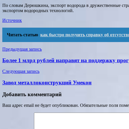
По словам Дерюшкина, экспорт водорода в дружественные стран
экспортом водородных технологий.
Источник
Читать статью
как быстро получить справку об отсутств
Навигация
Предыдущая запись
по
Более 1 млрд рублей направят на поддержку пр
записям
Следующая запись
Завод металлоконструкций Умекон
Добавить комментарий
Ваш адрес email не будет опубликован.
Обязательные поля пом