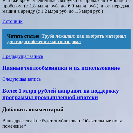
В то же время увеличилась выручка от продаж автомобилей с
пробегом (с 1,8 млрд руб. до 6,9 млрд руб.) и от передачи
машин в аренду (с 1,2 млрд руб. до 1,5 млрд руб.)
Источник
Читать статью
Труба лежалая: как выбрать материал
для водоснабжения частного дома
Навигация
Предыдущая запись
по
Паяные теплообменники и их использование
записям
Следующая запись
Более 1 млрд рублей направят на поддержку
программы промышленной ипотеки
Добавить комментарий
Ваш адрес email не будет опубликован.
Обязательные поля
помечены
*