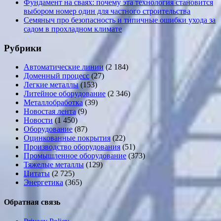
Фундамент на сваях: почему эта технология становится
выбором номер один для частного строительства
Семяныч про безопасность и типичные ошибки ухода за
садом в прохладном климате
Рубрики
Автоматические линии
(2 184)
Доменный процесс
(27)
Легкие металлы
(153)
Литейное оборудование
(2 346)
Металлобработка
(39)
Новостая лента
(9)
Новости
(1 450)
Оборудование
(87)
Оцинкованные покрытия
(22)
Производство оборудования
(51)
Промышленное оборудование
(373)
Тяжелые металлы
(129)
Цитаты
(2 725)
Энергетика
(365)
Обратная связь