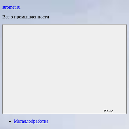
Перейти
stromet.ru
к
Все о промышленности
содержимому
Меню
Металлобработка