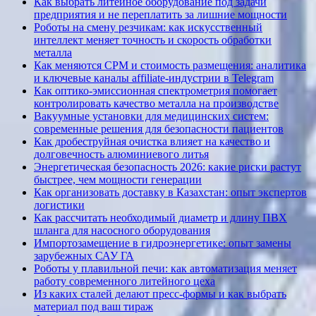
Как выбрать литейное оборудование под задачи
предприятия и не переплатить за лишние мощности
Роботы на смену резчикам: как искусственный
интеллект меняет точность и скорость обработки
металла
Как меняются CPM и стоимость размещения: аналитика
и ключевые каналы affiliate-индустрии в Telegram
Как оптико-эмиссионная спектрометрия помогает
контролировать качество металла на производстве
Вакуумные установки для медицинских систем:
современные решения для безопасности пациентов
Как дробеструйная очистка влияет на качество и
долговечность алюминиевого литья
Энергетическая безопасность 2026: какие риски растут
быстрее, чем мощности генерации
Как организовать доставку в Казахстан: опыт экспертов
логистики
Как рассчитать необходимый диаметр и длину ПВХ
шланга для насосного оборудования
Импортозамещение в гидроэнергетике: опыт замены
зарубежных САУ ГА
Роботы у плавильной печи: как автоматизация меняет
работу современного литейного цеха
Из каких сталей делают пресс-формы и как выбрать
материал под ваш тираж