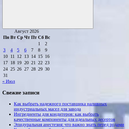
Поиск
Август 2026
Пн
Вт
Ср
Чт
Пт
Сб
Вс
1
2
3
4
5
6
7
8
9
10
11
12
13
14
15
16
17
18
19
20
21
22
23
24
25
26
27
28
29
30
31
« Июл
Свежие записи
Как выбрать надежного поставщика наливных
индустриальных масел для завода
Ингредиенты для кондитеров: как выбрать
качественные компоненты для идеальных десертов
Эпидуральная анестезия: что важно знать перед родами